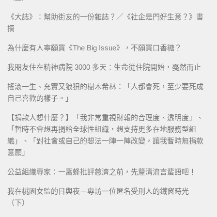
《大誌》：幫助街友的一份雜誌？／《社企是門好生意？》書
摘
為什麼有人寧願買《The Big Issue》，不願買口香糖？
我朋友住在精神病院 3000 多天：生命從住院開始，戞然而止
搖滾一生、充實又狼狽的樹木希林：「人都會死，至少要死成
自己喜歡的樣子。」
【捐款人想什麼？】「我非常重視財報的合理度、透明度」、
「暫時不會想再捐給全球性組織，想支持更多在地服務型組
織」、「對社會或自己的想法一陣一陣改變，讓我暫時無捐款
意願」
公益組織專家：一窩蜂批評慈濟之前，先釐清流言蜚語吧！
我在桃園女監的日與夜－專訪一位匿名受刑人的鐵窗時光
（下）