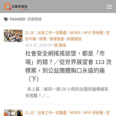
Skip to content
TAGGED:
保護專線
11 月：社會工作一言難盡
/
NEWS
/
NPO 爭勞權
/
性
別平權
/
新聞
/
管理營運
/
財務運用
10 4 月, 2018
BY
葉 靜倫
社會安全網搖搖欲墜，都是「市
場」的錯？／從世界展望會 113 流
標案，到公益團體胸口永遠的痛
（下）
承上篇：維持一個 24 小時的全國保護專線有
多困難？／...
11 月：社會工作一言難盡
/
NEWS
/
NPO 爭勞權
/
性