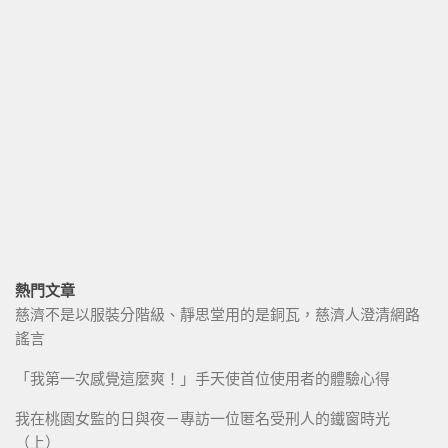
熱門文章
慈濟不是以服裝分階級、靜思堂用的是銅瓦，慈濟人澄清網路
謠言
「我第一次感覺這麼爽！」手天使首位使用者的體驗心得
我在桃園女監的日與夜－專訪一位匿名受刑人的鐵窗時光
（上）