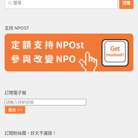
搜
尋
關
鍵
支持 NPOST
字:
訂閱電子報
訂閱粉絲團，好文不漏接！