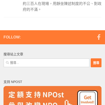
約三百人在現場，用靜坐陳述制度的不公、對政
府的不滿。
FOLLOW:
搜尋站上文章
搜
尋
關
鍵
支持 NPOST
字: