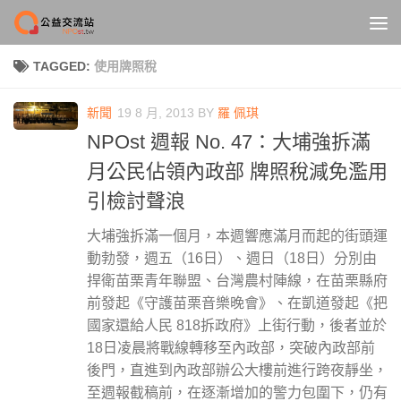
Skip to content
TAGGED:
使用牌照稅
新聞
19 8 月, 2013
BY
羅 佩琪
NPOst 週報 No. 47：大埔強拆滿
月公民佔領內政部 牌照稅減免濫用
引檢討聲浪
大埔強拆滿一個月，本週響應滿月而起的街頭運
動勃發，週五（16日）、週日（18日）分別由
捍衛苗栗青年聯盟、台灣農村陣線，在苗栗縣府
前發起《守護苗栗音樂晚會》、在凱道發起《把
國家還給人民 818拆政府》上街行動，後者並於
18日凌晨將戰線轉移至內政部，突破內政部前
後門，直進到內政部辦公大樓前進行跨夜靜坐，
至週報截稿前，在逐漸增加的警力包圍下，仍有