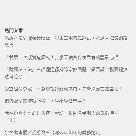
熱門文章
慈濟不是以服裝分階級、靜思堂用的是銅瓦，慈濟人澄清網路
謠言
「我第一次感覺這麼爽！」手天使首位使用者的體驗心得
「財團法人法」三讀通過卻排除宗教團體，是否讓宗教團體無
法可管？
公益組織專家：一窩蜂批評慈濟之前，先釐清流言蜚語吧！
把錢捐給慈濟就不管了，算不算做善事？
我在桃園女監的日與夜－專訪一位匿名受刑人的鐵窗時光
（上）
余孟勳專欄／從慈濟看台灣公益組織的財務透明