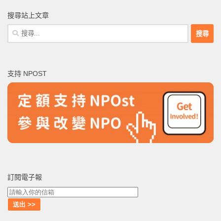
搜尋站上文章
搜
尋
關
鍵
支持 NPOST
字:
訂閱電子報