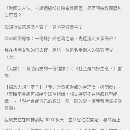
「財團法人法」三讀通過卻排除宗教團體，是否讓宗教團體無
法可管？
把錢捐給慈濟就不管了，算不算做善事？
公益組織專家：一窩蜂批評慈濟之前，先釐清流言蜚語吧！
我在桃園女監的日與夜－專訪一位匿名受刑人的鐵窗時光
（上）
《大誌》：幫助街友的一份雜誌？／《社企是門好生意？》書
摘
【捐款人想什麼？】「我非常重視財報的合理度、透明度」、
「暫時不會想再捐給全球性組織，想支持更多在地服務型組
織」、「對社會或自己的想法一陣一陣改變，讓我暫時無捐款
意願」
我朋友住在精神病院 3000 多天：生命從住院開始，戞然而止