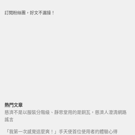
訂閱粉絲團，好文不漏接！
熱門文章
慈濟不是以服裝分階級、靜思堂用的是銅瓦，慈濟人澄清網路
謠言
「我第一次感覺這麼爽！」手天使首位使用者的體驗心得