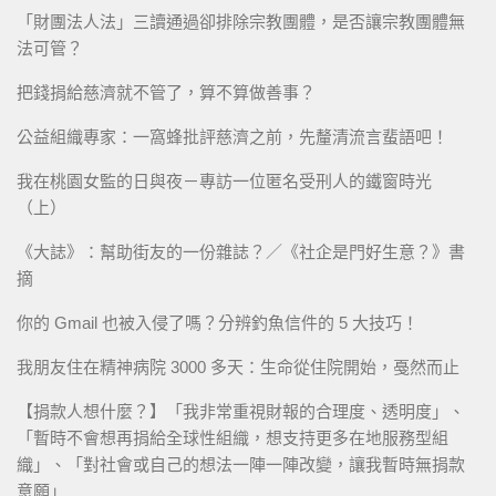
「財團法人法」三讀通過卻排除宗教團體，是否讓宗教團體無
法可管？
把錢捐給慈濟就不管了，算不算做善事？
公益組織專家：一窩蜂批評慈濟之前，先釐清流言蜚語吧！
我在桃園女監的日與夜－專訪一位匿名受刑人的鐵窗時光
（上）
《大誌》：幫助街友的一份雜誌？／《社企是門好生意？》書
摘
你的 Gmail 也被入侵了嗎？分辨釣魚信件的 5 大技巧！
我朋友住在精神病院 3000 多天：生命從住院開始，戞然而止
【捐款人想什麼？】「我非常重視財報的合理度、透明度」、
「暫時不會想再捐給全球性組織，想支持更多在地服務型組
織」、「對社會或自己的想法一陣一陣改變，讓我暫時無捐款
意願」