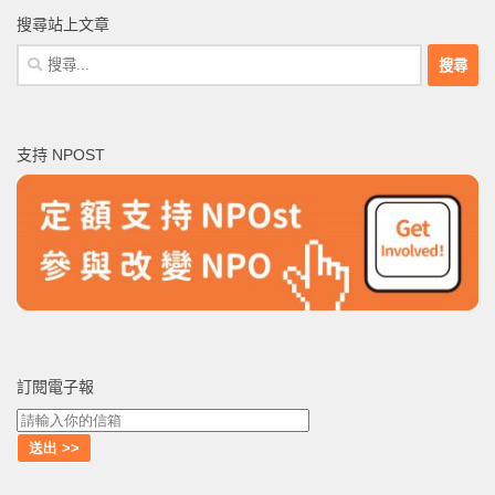
搜尋站上文章
搜
尋
關
鍵
支持 NPOST
字:
訂閱電子報