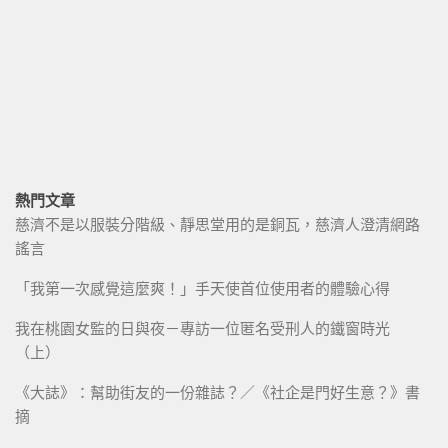
熱門文章
慈濟不是以服裝分階級、靜思堂用的是銅瓦，慈濟人澄清網路
謠言
「我第一次感覺這麼爽！」手天使首位使用者的體驗心得
我在桃園女監的日與夜－專訪一位匿名受刑人的鐵窗時光
（上）
《大誌》：幫助街友的一份雜誌？／《社企是門好生意？》書
摘