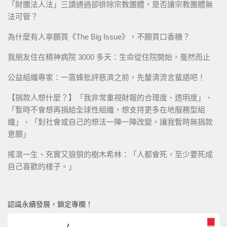
「財團法人法」三讀通過卻排除宗教團體，是否讓宗教團體無
法可管？
為什麼有人寧願買《The Big Issue》，不願買口香糖？
我朋友住在精神病院 3000 多天：生命從住院開始，戞然而止
公益組織專家：一窩蜂批評慈濟之前，先釐清流言蜚語吧！
【捐款人想什麼？】「我非常重視財報的合理度、透明度」、
「暫時不會想再捐給全球性組織，想支持更多在地服務型組
織」、「對社會或自己的想法一陣一陣改變，讓我暫時無捐款
意願」
搖滾一生、充實又狼狽的樹木希林：「人都會死，至少要死成
自己喜歡的樣子。」
認識永續發展，鎖定專欄！