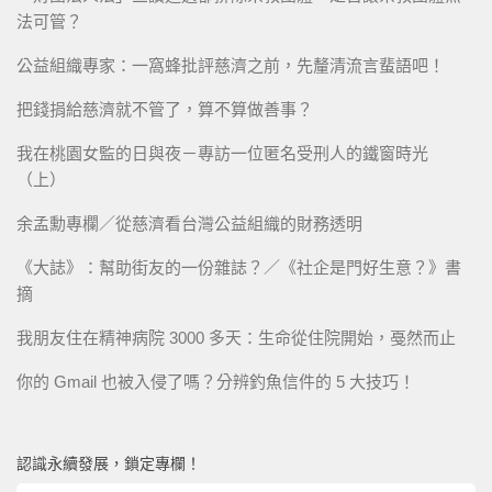
法可管？
公益組織專家：一窩蜂批評慈濟之前，先釐清流言蜚語吧！
把錢捐給慈濟就不管了，算不算做善事？
我在桃園女監的日與夜－專訪一位匿名受刑人的鐵窗時光
（上）
余孟勳專欄／從慈濟看台灣公益組織的財務透明
《大誌》：幫助街友的一份雜誌？／《社企是門好生意？》書
摘
我朋友住在精神病院 3000 多天：生命從住院開始，戞然而止
你的 Gmail 也被入侵了嗎？分辨釣魚信件的 5 大技巧！
認識永續發展，鎖定專欄！