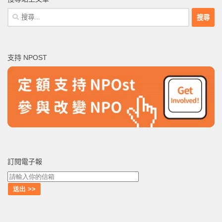
搜
尋
關
鍵
支持 NPOST
字:
訂閱電子報