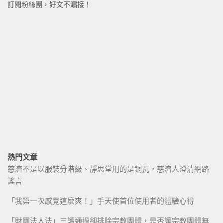
訂閱粉絲團，好文不漏接！
熱門文章
慈濟不是以服裝分階級、靜思堂用的是銅瓦，慈濟人澄清網路
謠言
「我第一次感覺這麼爽！」手天使首位使用者的體驗心得
「財團法人法」三讀通過卻排除宗教團體，是否讓宗教團體無