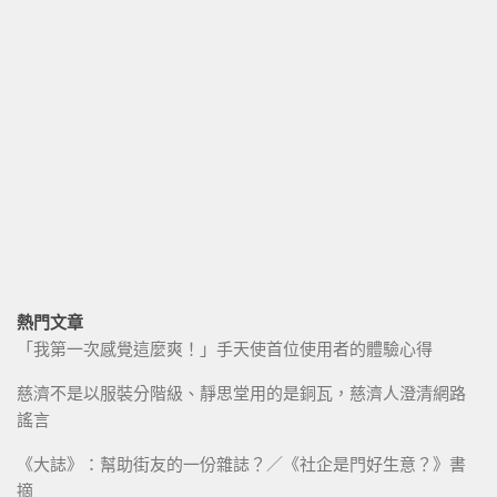
熱門文章
「我第一次感覺這麼爽！」手天使首位使用者的體驗心得
慈濟不是以服裝分階級、靜思堂用的是銅瓦，慈濟人澄清網路
謠言
《大誌》：幫助街友的一份雜誌？／《社企是門好生意？》書
摘