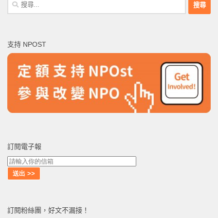
搜
尋
關
鍵
支持 NPOST
字:
訂閱電子報
訂閱粉絲團，好文不漏接！