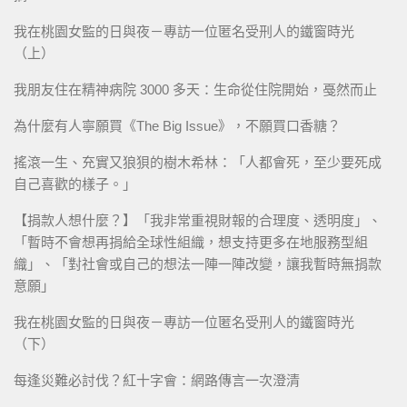
我在桃園女監的日與夜－專訪一位匿名受刑人的鐵窗時光
（上）
我朋友住在精神病院 3000 多天：生命從住院開始，戞然而止
為什麼有人寧願買《The Big Issue》，不願買口香糖？
搖滾一生、充實又狼狽的樹木希林：「人都會死，至少要死成
自己喜歡的樣子。」
【捐款人想什麼？】「我非常重視財報的合理度、透明度」、
「暫時不會想再捐給全球性組織，想支持更多在地服務型組
織」、「對社會或自己的想法一陣一陣改變，讓我暫時無捐款
意願」
我在桃園女監的日與夜－專訪一位匿名受刑人的鐵窗時光
（下）
每逢災難必討伐？紅十字會：網路傳言一次澄清