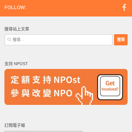
FOLLOW:
搜尋站上文章
搜
尋
關
鍵
支持 NPOST
字:
訂閱電子報