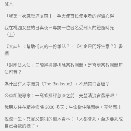
謠言
「我第一次感覺這麼爽！」手天使首位使用者的體驗心得
我在桃園女監的日與夜－專訪一位匿名受刑人的鐵窗時光
（上）
《大誌》：幫助街友的一份雜誌？／《社企是門好生意？》書
摘
「財團法人法」三讀通過卻排除宗教團體，是否讓宗教團體無
法可管？
為什麼有人寧願買《The Big Issue》，不願買口香糖？
公益組織專家：一窩蜂批評慈濟之前，先釐清流言蜚語吧！
我朋友住在精神病院 3000 多天：生命從住院開始，戞然而止
搖滾一生、充實又狼狽的樹木希林：「人都會死，至少要死成
自己喜歡的樣子。」