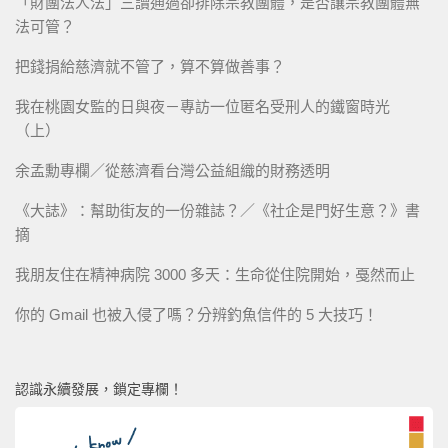
「財團法人法」三讀通過卻排除宗教團體，是否讓宗教團體無
法可管？
把錢捐給慈濟就不管了，算不算做善事？
我在桃園女監的日與夜－專訪一位匿名受刑人的鐵窗時光
（上）
余孟勳專欄／從慈濟看台灣公益組織的財務透明
《大誌》：幫助街友的一份雜誌？／《社企是門好生意？》書
摘
我朋友住在精神病院 3000 多天：生命從住院開始，戞然而止
你的 Gmail 也被入侵了嗎？分辨釣魚信件的 5 大技巧！
認識永續發展，鎖定專欄！