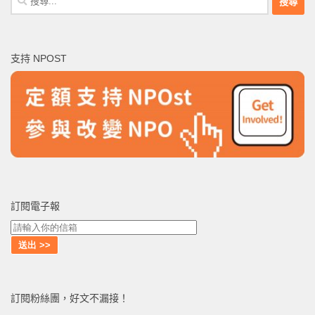
尋
關
鍵
支持 NPOST
字:
訂閱電子報
訂閱粉絲團，好文不漏接！