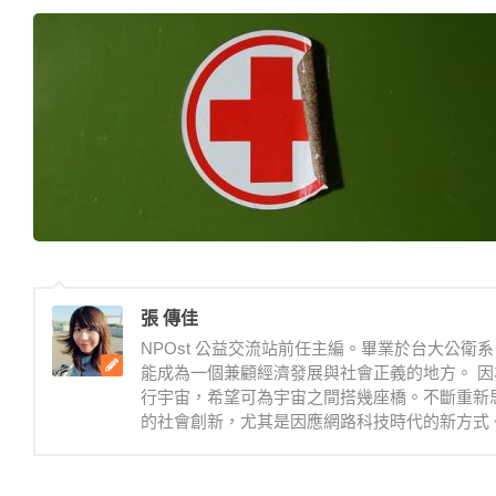
張 傳佳
NPOst 公益交流站前任主編。畢業於台大公
能成為一個兼顧經濟發展與社會正義的地方。 因
行宇宙，希望可為宇宙之間搭幾座橋。不斷重新
的社會創新，尤其是因應網路科技時代的新方式