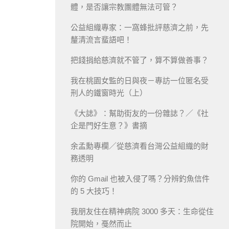
體，是否讓宗教團體無法可管？
公益組織專家：一窩蜂批評慈濟之前，先
釐清流言蜚語吧！
把錢捐給慈濟就不管了，算不算做善事？
我在桃園女監的日與夜－專訪一位匿名受
刑人的鐵窗時光（上）
《大誌》：幫助街友的一份雜誌？／《社
企是門好生意？》書摘
余孟勳專欄／從慈濟看台灣公益組織的財
務透明
你的 Gmail 也被入侵了嗎？分辨釣魚信件
的 5 大技巧！
我朋友住在精神病院 3000 多天：生命從住
院開始，戞然而止