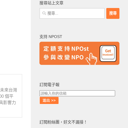
搜尋站上文章
搜
尋
關
鍵
支持 NPOST
字:
訂閱電子報
待未來台灣
0 個平
具影響力
訂閱粉絲團，好文不漏接！