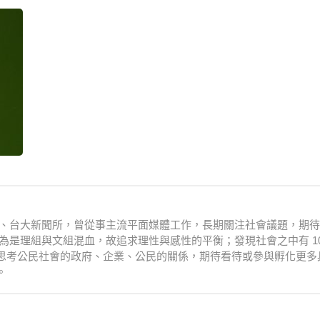
衛系、台大新聞所，曾從事主流平面媒體工作，長期關注社會議題，期
為是理組與文組混血，故追求理性與感性的平衡；發現社會之中有 10
思考公民社會的政府、企業、公民的關係，期待看待或參與孵化更多
。