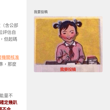
我要投稿
億（含公部
單位評估自
，但起碼
管機關核准
標準，那麼
能量不
確定幾趴
顯不合