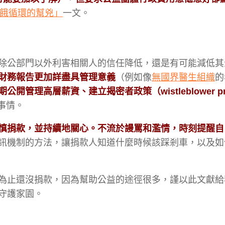
飢餓循環的幫兇
」
一文。
除公部門以外利害相關人的信任降低，還是有可能減低其
財務報告更加詳盡具管理意義
（例如像
無國界醫生組織
的
高層薪資、建立揭密者政策（wistleblower prote
事情。
慎捐款，並持續地關心。不流於謾罵和濫情，時刻提醒自
訊機制的方法，讓捐款人知道什麼時候該踩剎車，以及如
為止還沒捐款，因為幫助公益的途徑很多，謹以此文獻給
守護家園。