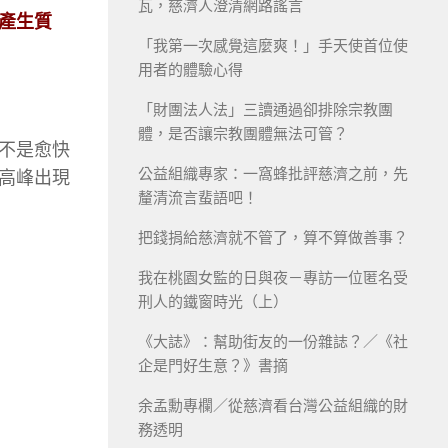
瓦，慈濟人澄清網路謠言
產生質
「我第一次感覺這麼爽！」手天使首位使
用者的體驗心得
「財團法人法」三讀通過卻排除宗教團
體，是否讓宗教團體無法可管？
不是愈快
公益組織專家：一窩蜂批評慈濟之前，先
高峰出現
釐清流言蜚語吧！
把錢捐給慈濟就不管了，算不算做善事？
我在桃園女監的日與夜－專訪一位匿名受
刑人的鐵窗時光（上）
《大誌》：幫助街友的一份雜誌？／《社
企是門好生意？》書摘
余孟勳專欄／從慈濟看台灣公益組織的財
務透明