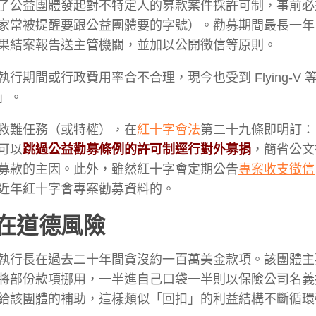
了公益團體發起對不特定人的募款案件採許可制，事前必
家常被提醒要跟公益團體要的字號）。勸募期間最長一年
果結案報告送主管機關，並加以公開徵信等原則。
期間或行政費用率合不合理，現今也受到 Flying-V 
」。
救難任務（或特權），在
紅十字會法
第二十九條即明訂：
可以
跳過公益勸募條例的許可制逕行對外募捐
，簡省公文
募款的主因。此外，雖然紅十字會定期公告
專案收支徵信
近年紅十字會專案勸募資料的。
在道德風險
執行長在過去二十年間貪沒約一百萬美金款項。該團體主
將部份款項挪用，一半進自己口袋一半則以保險公司名義
給該團體的補助，這樣類似「回扣」的利益結構不斷循環