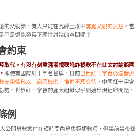
後的父親節，有人只能在瓦礫土堆中
尋覓父親的氣息
。當
是不是還能容得下理性討論的空間呢？
會約束
陸取代。有沒有刻意混淆視聽訛詐捐款不在此文討論範圍
。
即使有國際紅十字會督導，日前
巴西紅十字會仍爆發挪
款支用情形以「商業機密」推搪不願交待
，中國紅十字會
態勢。世界紅十字會的龐大組織似乎開始出現組織問題，
條例
人公開募款案件在短時間內募集鉅額款項，但事前事後