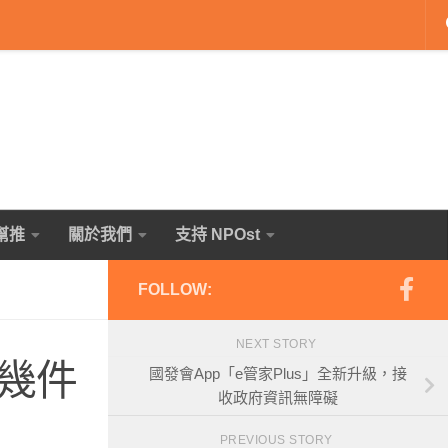
幫推
關於我們
支持 NPOst
FOLLOW:
NEXT STORY
幾件
國發會App「e管家Plus」全新升級，接
收政府資訊無障礙
PREVIOUS STORY