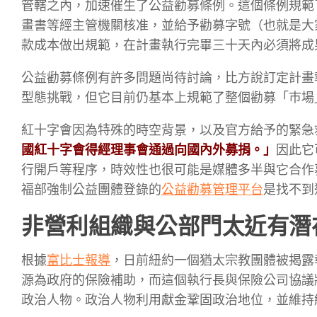
管轄之內，加速催生了公益勸募條例。這個條例規範
畫書等經主管機關核准，並給予勸募字號（也就是大
款成本做出規範，在計畫執行完畢三十天內必須將成
公益勸募條例有許多問題尚待討論，比方說訂定計畫執行
型態挑戰，但它目前仍基本上規範了整個勸募「巿場
紅十字會因為特殊的時空背景，以及官方給予的緊急
國紅十字會得經理事會通過向國內外募捐。」
因此它
行開戶等程序，時效性也很可能是媒體多半與它合作
福部強制公益團體登錄的
公益勸募管理平台
是找不到
非營利組織與公部門太近有潛
根據
富比士報導
，日前紐約一個猶太宗教團體被揭露
源為政府的保險補助，而這個執行長與保險公司協議
政治人物。政治人物利用獻金鞏固政治地位，並維持