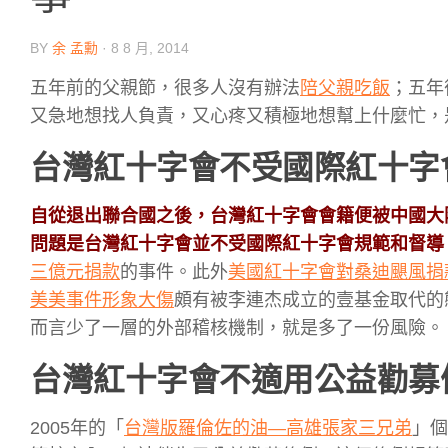
BY
余 孟勳
·
8 8 月, 2014
五年前的父親節，很多人沒有辦法
陪父親吃飯
；五年
又急地想找人負責，又心疼又積極地想幫上什麼忙，
台灣紅十字會不受國際紅十字
自從退出聯合國之後，台灣紅十字會會籍便被中國大
問題是台灣紅十字會並不受國際紅十字會規範和督導
三億元捐款
的事件。此外
美國紅十字會對桑迪颶風捐
美美事件形象大傷
頗有被李連杰成立的壹基金取代的
而言少了一層的外部稽核機制，就是多了一份風險。
台灣紅十字會不適用公益勸募
2005年的「
台灣版羅倫佐的油—高雄張家三兄弟
」個