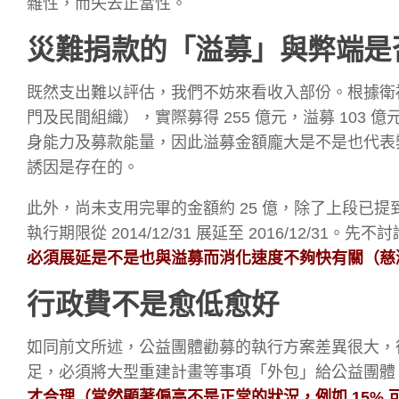
雜性，而失去正當性。
災難捐款的「溢募」與弊端是
既然支出難以評估，我們不妨來看收入部份。根據衛福部截至
門及民間組織），實際募得 255 億元，溢募 103
身能力及募款能量，因此溢募金額龐大是不是也代表
誘因是存在的。
此外，尚未支用完畢的金額約 25 億，除了上段已提到
執行期限從 2014/12/31 展延至 2016/12
必須展延是不是也與溢募而消化速度不夠快有關（慈濟預
行政費不是愈低愈好
如同前文所述，公益團體勸募的執行方案差異很大，
足，必須將大型重建計畫等事項「外包」給公益團體
才合理（當然顯著偏高不是正常的狀況，例如
15%