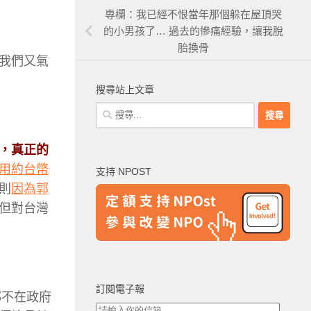
專欄：我已經不恨當年那個躲在屋頂哭
的小男孩了… 過去的慘痛經驗，讓我脫
胎換骨
我們又氣
搜尋站上文章
搜
尋
關
，真正的
鍵
用約台幣
支持 NPOST
字:
則
因為郭
但對台灣
訂閱電子報
都不在政府