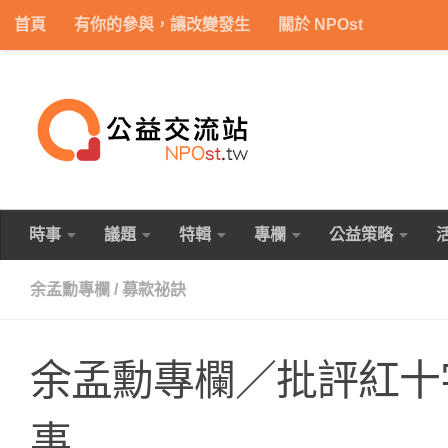
首頁
有你的參與，讓改變發生
關於 NPOst
Skip to content
時事
議題
特輯
專欄
公益策略
余孟勳專欄
/
募款祕訣
余孟勳專欄／批評紅十
事