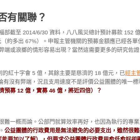
否有關聯？
 2014/6/30 資料，八八風災總計預計募款 152 
 億元（約多出 67%）。申報主管機關的預募金額應已經各
弊端或浪擲的情形容易出現？當然這需要更多的研究佐證
的紅十字會 5 億，其餘主要是慈濟的 18 億元，已
經主
/31。先不討論有沒有弊端，況且支用速度不是評價公益團體的唯一
募 12 億，實募 46 億，將近四倍）？
很難一概而論。公部門就算效率再好，也因為執行的專業
。
公益團體的行政費用是無法避免的必要支出，雖然很難
可能要加以了解），但要求公益團體行政費用愈低愈好卻