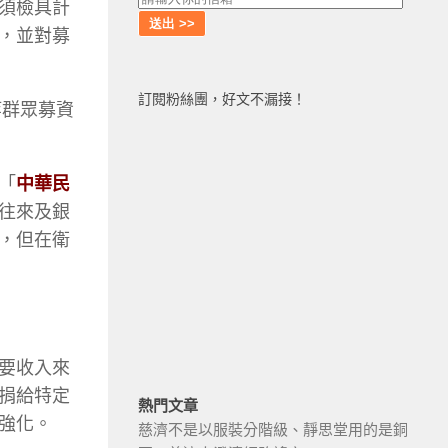
須檢具計
，並對募
訂閱粉絲團，好文不漏接！
等群眾募資
「
中華民
往來及銀
，但在衛
要收入來
捐給特定
熱門文章
強化。
慈濟不是以服裝分階級、靜思堂用的是銅