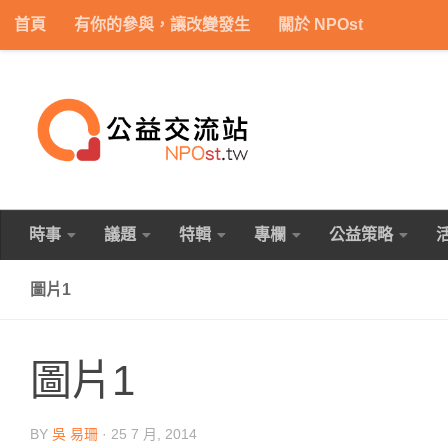
首頁
有你的參與，讓改變發生
關於 NPOst
Skip to content
時事
議題
特輯
專欄
公益策略
圖片1
圖片1
BY
吳 易珊
·
25 7 月, 2014