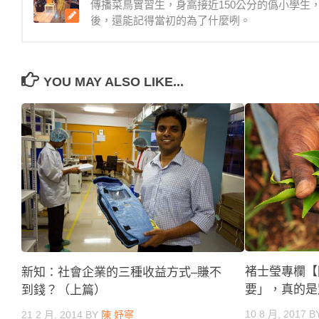
傳播菜鳥實習生，身高接近150公分的僞小學
後，還能記得當初的為了什麼咧。
YOU MAY ALSO LIKE...
褚士瑩專欄【
新知：社會企業的三種收益方式–賺不
要」，真的是
到錢？（上篇）
10 8 月, 2017
B
21 2 月, 2014
BY
陳 妤寧