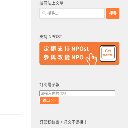
搜尋站上文章
搜
尋
關
鍵
支持 NPOST
字:
訂閱電子報
訂閱粉絲團，好文不漏接！