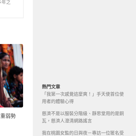
多年之
熱門文章
「我第一次感覺這麼爽！」手天使首位使
用者的體驗心得
慈濟不是以服裝分階級、靜思堂用的是銅
雙重弱勢
瓦，慈濟人澄清網路謠言
我在桃園女監的日與夜－專訪一位匿名受