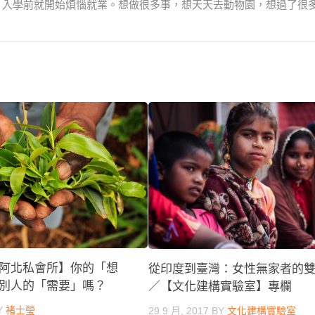
生，入學前就開始煩惱就業。想做很多事，想天天去動物園，想過了很
阿北私會所】你的「想
從印度到臺灣：女性無家者的
別人的「需要」嗎？
／【文化建構實驗室】專欄
Y
褚士瑩
29 9 月, 2017
BY
文化建構實驗室