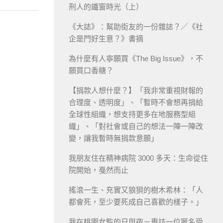
刑人的鐵窗時光（上）
《大誌》：幫助街友的一份雜誌？／《社
企是門好生意？》書摘
為什麼有人寧願買《The Big Issue》，不
願買口香糖？
【捐款人想什麼？】「我非常重視財報的
合理度、透明度」、「暫時不會想再捐給
全球性組織，想支持更多在地服務型組
織」、「對社會或自己的想法一陣一陣改
變，讓我暫時無捐款意願」
我朋友住在精神病院 3000 多天：生命從住
院開始，戞然而止
搖滾一生、充實又狼狽的樹木希林：「人
都會死，至少要死成自己喜歡的樣子。」
我在桃園女監的日與夜－專訪一位匿名受