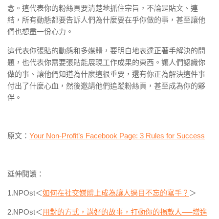
念。這代表你的粉絲頁要清楚地抓住宗旨，不論是貼文、連
結，所有動態都要告訴人們為什麼要在乎你做的事，甚至讓他
們也想盡一份心力。
這代表你張貼的動態和多媒體，要明白地表達正著手解決的問
題，也代表你需要張貼能展現工作成果的東西。讓人們認識你
做的事、讓他們知道為什麼這很重要，還有你正為解決這件事
付出了什麼心血，然後邀請他們追蹤粉絲頁，甚至成為你的夥
伴。
原文：
Your Non-Profit’s Facebook Page: 3 Rules for Success
延伸閱讀：
1.NPOst＜
如何在社交媒體上成為讓人過目不忘的寫手？
＞
2.NPOst＜
用對的方式，講好的故事，打動你的捐款人──增進