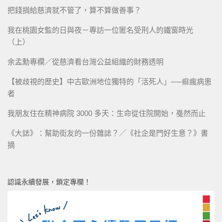
把錢捐給慈濟就不管了，算不算做善事？
我在桃園女監的日與夜－專訪一位匿名受刑人的鐵窗時光
（上）
余孟勳專欄／從慈濟看台灣公益組織的財務透明
【被歧視的歷史】中古歐洲地位獨特的「活死人」──痲瘋病患
者
我朋友住在精神病院 3000 多天：生命從住院開始，戞然而止
《大誌》：幫助街友的一份雜誌？／《社企是門好生意？》書
摘
認識永續發展，鎖定專欄！