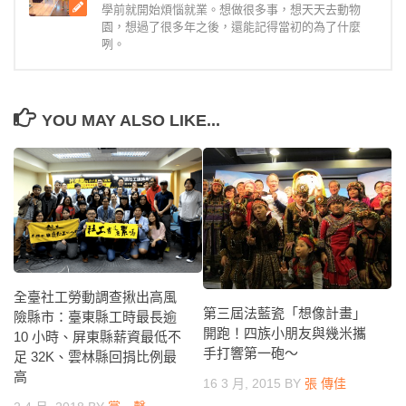
學前就開始煩惱就業。想做很多事，想天天去動物
園，想過了很多年之後，還能記得當初的為了什麼
咧。
YOU MAY ALSO LIKE...
全臺社工勞動調查揪出高風
第三屆法藍瓷「想像計畫」
險縣市：臺東縣工時最長逾
開跑！四族小朋友與幾米攜
10 小時、屏東縣薪資最低不
手打響第一砲～
足 32K、雲林縣回捐比例最
高
16 3 月, 2015
BY
張 傳佳