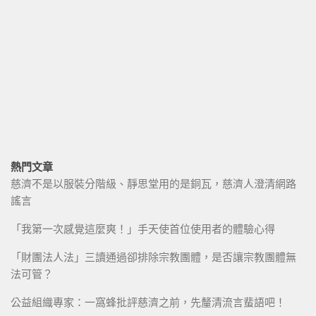
熱門文章
慈濟不是以服裝分階級、靜思堂用的是銅瓦，慈濟人澄清網路
謠言
「我第一次感覺這麼爽！」手天使首位使用者的體驗心得
「財團法人法」三讀通過卻排除宗教團體，是否讓宗教團體無
法可管？
公益組織專家：一窩蜂批評慈濟之前，先釐清流言蜚語吧！