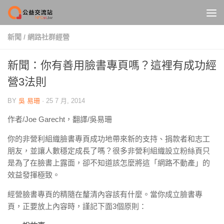
Skip to content
新聞
/
網路社群經營
新聞：你有善用臉書專頁嗎？這裡有成功經
營3法則
BY
吳 易珊
·
25 7 月, 2014
作者
/
Joe Garecht，翻譯/吳易珊
你的非營利組織臉書專頁成功地帶來新的支持、捐款者和志工
朋友，並讓人數穩定成長了嗎？很多非營利組織設立粉絲頁只
是為了在臉書上露面，卻不知道該怎麼將這「網路不動產」的
效益發揮極致。
經營臉書專頁的精隨在釐清內容該有什麼。當你成立臉書專
頁，正要放上內容時，謹記下面3個原則：