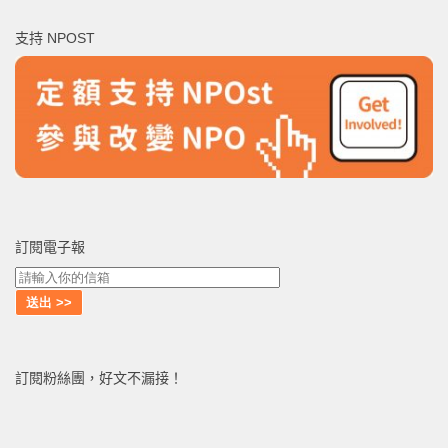
鍵
支持 NPOST
字:
訂閱電子報
訂閱粉絲團，好文不漏接！