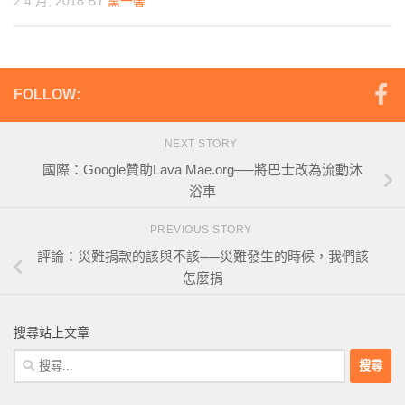
2 4 月, 2018
BY
黨一馨
FOLLOW:
NEXT STORY
國際：Google贊助Lava Mae.org──將巴士改為流動沐
浴車
PREVIOUS STORY
評論：災難捐款的該與不該──災難發生的時候，我們該
怎麼捐
搜尋站上文章
搜
尋
關