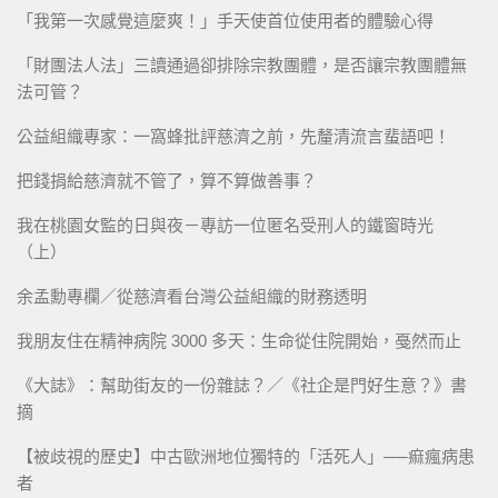
「我第一次感覺這麼爽！」手天使首位使用者的體驗心得
「財團法人法」三讀通過卻排除宗教團體，是否讓宗教團體無
法可管？
公益組織專家：一窩蜂批評慈濟之前，先釐清流言蜚語吧！
把錢捐給慈濟就不管了，算不算做善事？
我在桃園女監的日與夜－專訪一位匿名受刑人的鐵窗時光
（上）
余孟勳專欄／從慈濟看台灣公益組織的財務透明
我朋友住在精神病院 3000 多天：生命從住院開始，戞然而止
《大誌》：幫助街友的一份雜誌？／《社企是門好生意？》書
摘
【被歧視的歷史】中古歐洲地位獨特的「活死人」──痲瘋病患
者