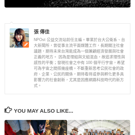
張 傳佳
NPOst 公益交流站前任主編。畢業於台大公衛系、台
大新聞所，曾從事主流平面媒體工作，長期關注社會
議題，期待未來台灣能成為一個兼顧經濟發展與社會
正義的地方。 因為是理組與文組混血，故追求理性與
感性的平衡；發現社會之中有 100 個平行宇宙，希望
可為宇宙之間搭幾座橋。不斷重新思考公民社會的政
府、企業、公民的關係，期待看待或參與孵化更多具
影響力的社會創新，尤其是因應網路科技時代的新方
式。
YOU MAY ALSO LIKE...