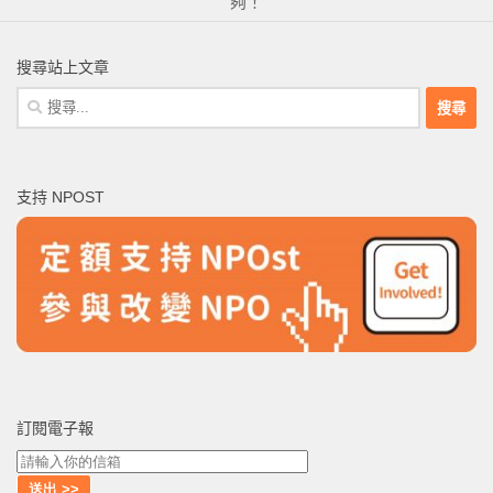
夠！
搜尋站上文章
搜
尋
關
鍵
支持 NPOST
字:
訂閱電子報