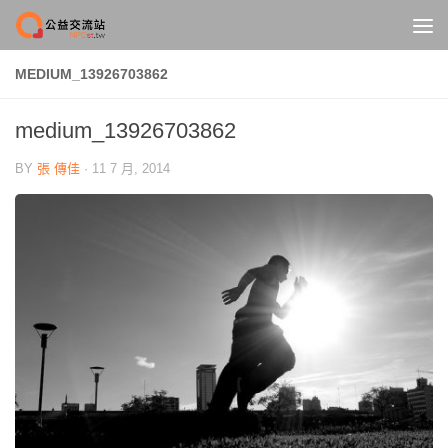
Skip to content
MEDIUM_13926703862
medium_13926703862
BY
張 傳佳
·
11 7 月, 2014