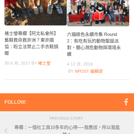
褚士瑩專欄【阿北私會所】
六福綠色永續市集 Round
舊鞋救命救非洲？東非國
2：有吃有玩的動物聖誕派
協：盼立法禁止二手衣鞋捐
對，關心瀕危動物與環境永
贈
續
30 6 月, 2017
BY
褚士瑩
4 12 月, 2018
BY
NPOST 編輯室
FOLLOW:
PREVIOUS STORY
專欄：一個社工員10多年的心得──我應該，所以我能