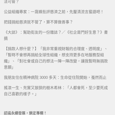
法可管？
公益組織專家：一窩蜂批評慈濟之前，先釐清流言蜚語吧！
把錢捐給慈濟就不管了，算不算做善事？
《大誌》：幫助街友的一份雜誌？／《社企是門好生意？》書
摘
【捐款人想什麼？】「我非常重視財報的合理度、透明度」、
「暫時不會想再捐給全球性組織，想支持更多在地服務型組
織」、「對社會或自己的想法一陣一陣改變，讓我暫時無捐款
意願」
我朋友住在精神病院 3000 多天：生命從住院開始，戞然而止
搖滾一生、充實又狼狽的樹木希林：「人都會死，至少要死成
自己喜歡的樣子。」
認識永續發展，鎖定專欄！