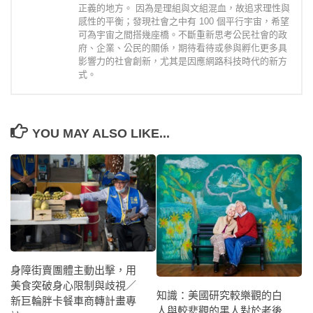
正義的地方。 因為是理組與文組混血，故追求理性與
感性的平衡；發現社會之中有 100 個平行宇宙，希望
可為宇宙之間搭幾座橋。不斷重新思考公民社會的政
府、企業、公民的關係，期待看待或參與孵化更多具
影響力的社會創新，尤其是因應網路科技時代的新方
式。
YOU MAY ALSO LIKE...
身障街賣團體主動出擊，用
美食突破身心限制與歧視／
知識：美國研究較樂觀的白
新巨輪胖卡餐車商轉計畫專
人與較悲觀的黑人對於老後