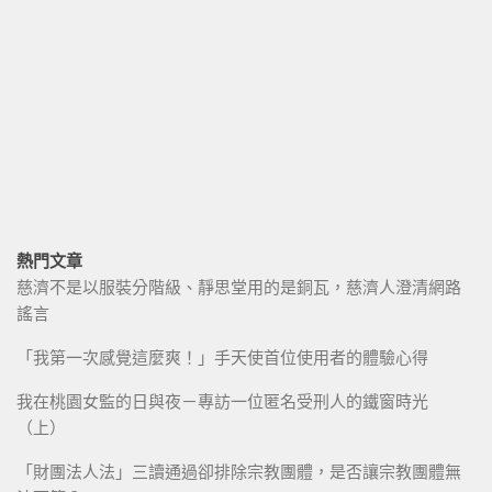
熱門文章
慈濟不是以服裝分階級、靜思堂用的是銅瓦，慈濟人澄清網路
謠言
「我第一次感覺這麼爽！」手天使首位使用者的體驗心得
我在桃園女監的日與夜－專訪一位匿名受刑人的鐵窗時光
（上）
「財團法人法」三讀通過卻排除宗教團體，是否讓宗教團體無