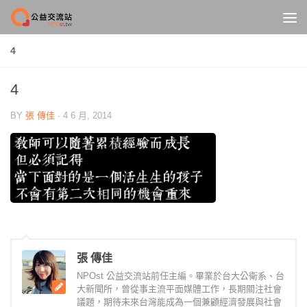
Skip to content
4
4
BY
張 傳佳
·
4 6 月, 2014
張 傳佳
NPOst 公益交流站前任主編。畢業於台大公衛系、台
大新聞所，曾從事主流平面媒體工作，長期關注社會
議題，期待未來台灣能成為一個兼顧經濟發展與社會