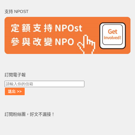
鍵
支持 NPOST
字:
訂閱電子報
訂閱粉絲團，好文不漏接！