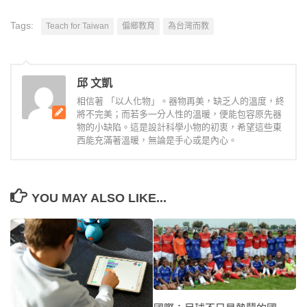
Tags:
Teach for Taiwan
偏鄉教育
為台灣而教
邱 文凱
相信著 「以人化物」。器物再美，缺乏人的溫度，終
將不完美；而若多一分人性的溫暖，便能包容原先器
物的小缺陷。這是設計科學小物的初衷，希望這些東
西能充滿著溫暖，無論是手心或是內心。
YOU MAY ALSO LIKE...