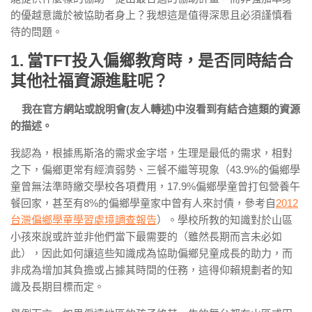
的優越意識於被協助者身上？我想這是值得深思且必須謹慎看
待的問題。
1. 當TFT投入偏鄉教育時，是否同時結合
其他社福資源進駐呢？
我在官方網站或說明會(友人轉述)中沒看到有結合這類的資源
的描述。
我認為，根據馬斯洛的需求金字塔，生理是最低的需求，相對
之下，偏鄉更常有經濟弱勢、三餐不繼等現象（43.9%的偏鄉學
童曾無法準時繳交學校各項費用，17.9%偏鄉學童曾打包營養午
餐回家，甚至有8%的偏鄉學童家中曾有人來討債，參考自
2012
台灣偏鄉學童學習處境調查報告
）。學校所教的知識對於山區
小孩來說或許並非他們當下最需要的（雖然長期而言未必如
此），因此如何讓這些知識成為協助偏鄉兒童成長的助力，而
非成為增加其負擔或占據其時間的任務，這得仰賴規劃者的知
識及長期目標而定。