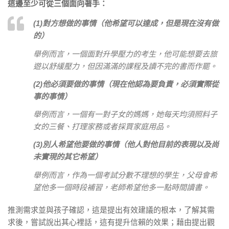
這邊至少可從三個面向著手：
(1)
對方想做的事情（他希望可以達成，但是現在沒有做
的）
舉例而言，一個面對升學壓力的考生，他可能想要去旅
遊以舒緩壓力，但因滿滿的課程及讀不完的書而作罷。
(2)
他必須要做的事情（現在他認為要負責，必須實際從
事的事情）
舉例而言，一個有一對子女的媽媽，她每天均須照料子
女的三餐、打理家務或者採買家庭用品。
(3)
別人希望他要做的事情（他人對他目前的表現以及尚
未實現的其它希望）
舉例而言，作為一個考試分數不理想的學生，父母會希
望他多一個時段補習，老師希望他多一點時間讀書。
推測需求並與孩子確認，這是提出有效建議的根本，了解其需
求後，嘗試說出其心裡話，這有提升信賴的效果；藉由提出觀