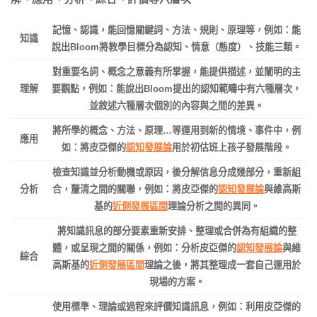
記憶、認識，能回憶關鍵詞、方法、規則、原理等，例如：能
知識
說出Bloom將教學目標分為認知、情意（態度）、技能三類。
對重要名詞、概念之意義有所掌握，能提供描述，並闡明的主
理解
要觀點，例如：能說出Bloom提出的認知範疇中有六種層次，
並敘述六種層次個別的內容與之間的差異。
將所學的概念、方法、原理…等運用到新的情境、事件中，例
應用
如：將皮亞傑的
認知發展論
用於初估班上孩子發展階段。
檢查知識並分析動機或原因，後分解信息分成幾部分，重新組
分析
合，釐清之間的關聯，例如：將皮亞傑的
認知發展論
與維高斯
基的
近側發展區間
理論分析之間的異同。
將知識訊息的部分要素重新安排、整理或合併為有組織的整
體，或呈現之間的關係，例如：分析皮亞傑的
認知發展論
與維
綜合
高斯基的
近側發展區間
理論之後，將其整理成一套自己運用於
現場的方案。
使用標準、理論或過程來評價知識訊息，例如：利用皮亞傑的