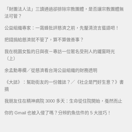
「財團法人法」三讀通過卻排除宗教團體，是否讓宗教團體無
法可管？
公益組織專家：一窩蜂批評慈濟之前，先釐清流言蜚語吧！
把錢捐給慈濟就不管了，算不算做善事？
我在桃園女監的日與夜－專訪一位匿名受刑人的鐵窗時光
（上）
余孟勳專欄／從慈濟看台灣公益組織的財務透明
《大誌》：幫助街友的一份雜誌？／《社企是門好生意？》書
摘
我朋友住在精神病院 3000 多天：生命從住院開始，戞然而止
你的 Gmail 也被入侵了嗎？分辨釣魚信件的 5 大技巧！