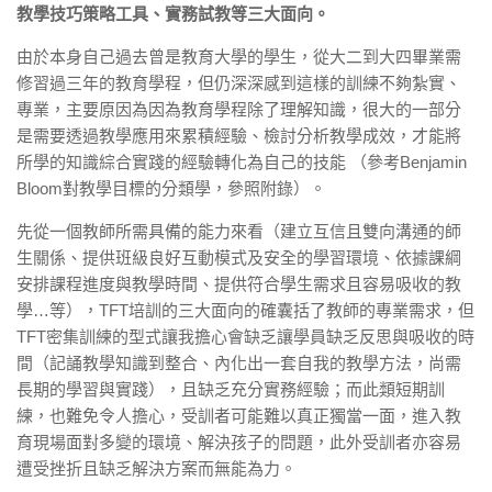
教學技巧策略工具、實務試教等三大面向。
由於本身自己過去曾是教育大學的學生，從大二到大四畢業需
修習過三年的教育學程，但仍深深感到這樣的訓練不夠紮實、
專業，主要原因為因為教育學程除了理解知識，很大的一部分
是需要透過教學應用來累積經驗、檢討分析教學成效，才能將
所學的知識綜合實踐的經驗轉化為自己的技能 （參考Benjamin
Bloom對教學目標的分類學，參照附錄）。
先從一個教師所需具備的能力來看（建立互信且雙向溝通的師
生關係、提供班級良好互動模式及安全的學習環境、依據課綱
安排課程進度與教學時間、提供符合學生需求且容易吸收的教
學…等），TFT培訓的三大面向的確囊括了教師的專業需求，但
TFT密集訓練的型式讓我擔心會缺乏讓學員缺乏反思與吸收的時
間（記誦教學知識到整合、內化出一套自我的教學方法，尚需
長期的學習與實踐），且缺乏充分實務經驗；而此類短期訓
練，也難免令人擔心，受訓者可能難以真正獨當一面，進入教
育現場面對多變的環境、解決孩子的問題，此外受訓者亦容易
遭受挫折且缺乏解決方案而無能為力。