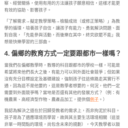
察、經營關係，使用有用的方法讓孩子願意相信，這樣才能更
有效的協助、影響孩子。
「了解需求→擬定教學策略→檢驗成效（或修正策略）」為教
學的循環，培養孩子自信，讓孩子有能力、勇氣解決問題、面
對自我，「先能參與活動，而後樂在其中，終究欲罷不能」我
想是快樂學習的三部曲。
4. 偏鄉的教育方式一定要跟都市一樣嗎？
當我們在偏鄉教學時，教導的科目跟都市的學校一樣，可能是
希望將來他們長大之後，有能力可以到外面社會競爭；但如果
沒有充分目標設定及基礎建設，強制孩子往這條路走其實行不
通，因為這不是他要的，這是教學者想要的。何況，他們一定
需要到外面競爭嗎？當地是否還有其他的發展方式？（例：有
機農業、高經濟型作物、農產品加工，提供個
例子
。）
我認為解決之道在於回歸受教者的需求上，而非拘泥於科目。
孩子是為了適應環境而學習，故與其主要生活環境相關（這並
非單一時間點的環境，尚包含未來的規劃），今天教學者以鼓