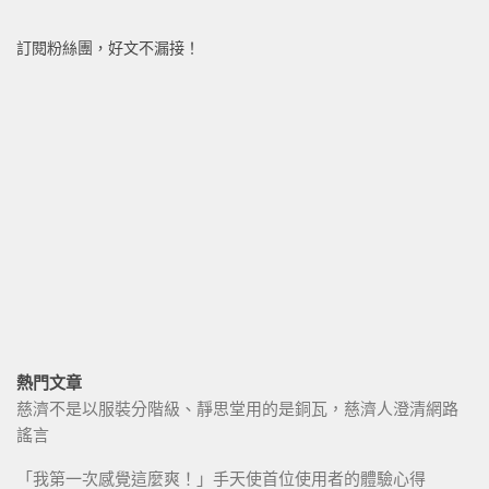
訂閱粉絲團，好文不漏接！
熱門文章
慈濟不是以服裝分階級、靜思堂用的是銅瓦，慈濟人澄清網路
謠言
「我第一次感覺這麼爽！」手天使首位使用者的體驗心得