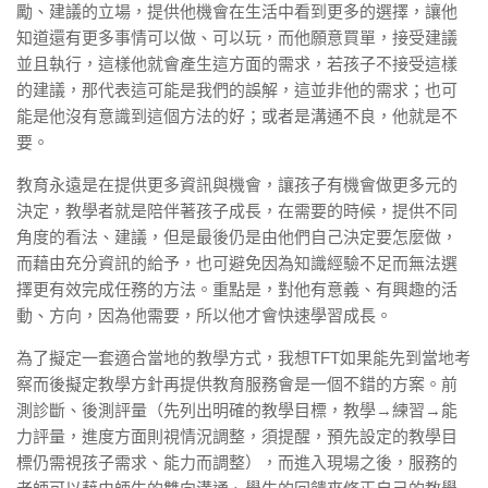
勵、建議的立場，提供他機會在生活中看到更多的選擇，讓他
知道還有更多事情可以做、可以玩，而他願意買單，接受建議
並且執行，這樣他就會產生這方面的需求，若孩子不接受這樣
的建議，那代表這可能是我們的誤解，這並非他的需求；也可
能是他沒有意識到這個方法的好；或者是溝通不良，他就是不
要。
教育永遠是在提供更多資訊與機會，讓孩子有機會做更多元的
決定，教學者就是陪伴著孩子成長，在需要的時候，提供不同
角度的看法、建議，但是最後仍是由他們自己決定要怎麼做，
而藉由充分資訊的給予，也可避免因為知識經驗不足而無法選
擇更有效完成任務的方法。重點是，對他有意義、有興趣的活
動、方向，因為他需要，所以他才會快速學習成長。
為了擬定一套適合當地的教學方式，我想TFT如果能先到當地考
察而後擬定教學方針再提供教育服務會是一個不錯的方案。前
測診斷、後測評量（先列出明確的教學目標，教學→練習→能
力評量，進度方面則視情況調整，須提醒，預先設定的教學目
標仍需視孩子需求、能力而調整），而進入現場之後，服務的