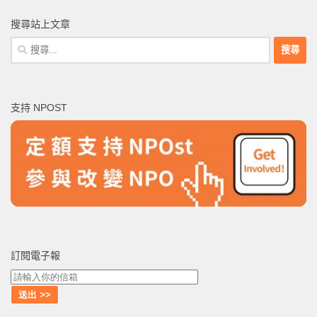
搜尋站上文章
搜
尋
關
鍵
支持 NPOST
字:
訂閱電子報