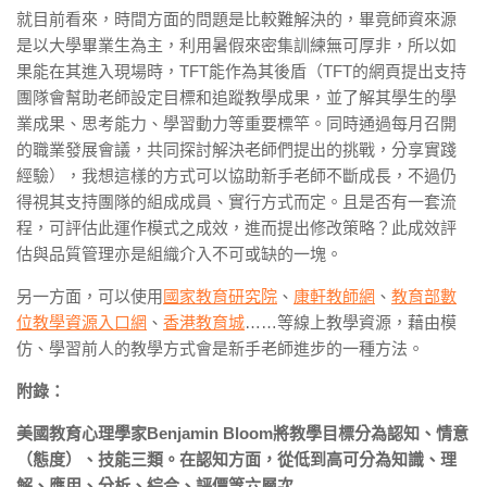
就目前看來，時間方面的問題是比較難解決的，畢竟師資來源
是以大學畢業生為主，利用暑假來密集訓練無可厚非，所以如
果能在其進入現場時，TFT能作為其後盾（TFT的網頁提出支持
團隊會幫助老師設定目標和追蹤教學成果，並了解其學生的學
業成果、思考能力、學習動力等重要標竿。同時通過每月召開
的職業發展會議，共同探討解決老師們提出的挑戰，分享實踐
經驗），我想這樣的方式可以協助新手老師不斷成長，不過仍
得視其支持團隊的組成成員、實行方式而定。且是否有一套流
程，可評估此運作模式之成效，進而提出修改策略？此成效評
估與品質管理亦是組織介入不可或缺的一塊。
另一方面，可以使用
國家教育研究院
、
康軒教師網
、
教育部數
位教學資源入口網
、
香港教育城
……等線上教學資源，藉由模
仿、學習前人的教學方式會是新手老師進步的一種方法。
附錄：
美國教育心理學家Benjamin Bloom將教學目標分為認知、情意
（態度）、技能三類。在認知
方面，從低到高可分為知識、理
解、應用、分析、綜合、評價等六層次