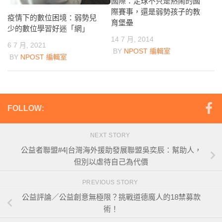
國際：足球不只是熱鬧的國
際賽事，還是弱勢孩子的教
疫情下的數位困境：弱勢兒
育堡壘
少的數位學習好迷「網」
14 7 月, 2014
6 7 月, 2021
BY
NPOST 編輯室
BY
NPOST 編輯室
FOLLOW:
NEXT STORY
公益者聯盟#4|台灣海外援助發展聯盟吳奕辰：幫助人，
但別以虐待自己為代價
PREVIOUS STORY
公益評論／公益創意無極限？挑戰道德魔人的18禁募款
術！