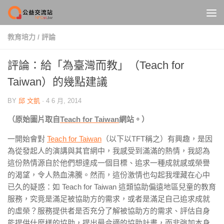
Skip to content
教育培力
/
評論
評論：給「為臺灣而教」（Teach for
Taiwan）的幾點建議
BY
邱 文凱
·
4 6 月, 2014
（原始圖片取自
Teach for Taiwan
網站。）
一開始會對
Teach for Taiwan
（以下以TFT稱之）有興趣，是因
為從發起人的演講與其官網中，我感受到滿滿的熱情，我認為
這份熱情源自於他們想達成一個目標、追求一種成就感或榮譽
的渴望，令人熱血沸騰。然而，這份激情也勾起我埋藏在心中
已久的疑惑：如 Teach for Taiwan 這類協助偏遠地區兒童的教育
服務，究竟是滿足被協助方的需求，或者是滿足自己追求成就
的虛榮？服務提供者是否充分了解被協助方的需求、評估自身
能提供什麼樣的協助，提出最合適的協助計畫，而非強加本身