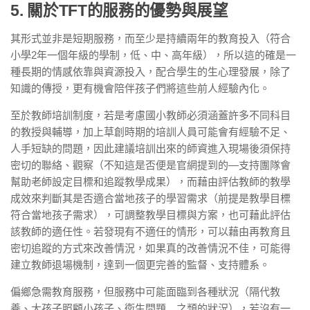
5. 關於TFT的服務的優勢與展望
其形式並非是短期服務，而至少是持續兩年的教育投入（符合
小學2年一個年級的學制，低、中、高年級），所以這的確是一
種長期的情感依靠與資源投入，配合學生的生心理發展，除了
知識的傳授，更有機會陪伴孩子們將這些前人經驗內化。
至於教師培訓制度，若是考慮國小教師必須涵蓋許多不同科目
的教授與輔導，加上草創時期的培訓人員可能會有經驗不足、
人手短缺的問題，因此建議培訓出來的師資進入現場後須保持
密切的聯絡、觀察（不知這是否便是官網提到的—支持團隊會
幫助老師設定目標和追蹤教學成果），而藉由評估教師的教學
成效來判斷其是否適合當地孩子的學習需求（前提是教學目標
符合當地孩子需求），可調整教學目標與方案，也可藉此評估
該教師的適任性。若發現有不適任的情形，可以藉由再教育且
密切追蹤的方式來改善情況，如果真的改善情況不佳，可能得
建立教師退場機制，達到一個更完善的監督、支持體系。
偏鄉急需教育服務，但服務中可能面臨到各種狀況（隔代教
養、大孩子照顧小孩子、衛生問題…之類的狀況），若沒有一