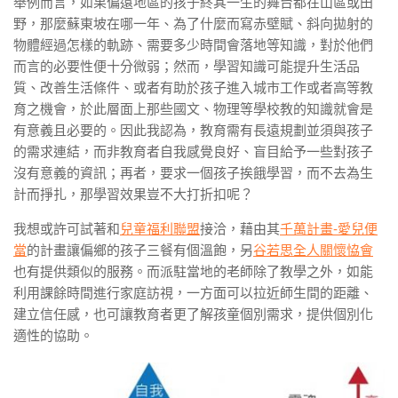
舉例而言，如果偏遠地區的孩子終其一生的舞台都在山區或田
野，那麼蘇東坡在哪一年、為了什麼而寫赤壁賦、斜向拋射的
物體經過怎樣的軌跡、需要多少時間會落地等知識，對於他們
而言的必要性便十分微弱；然而，學習知識可能提升生活品
質、改善生活條件、或者有助於孩子進入城市工作或者高等教
育之機會，於此層面上那些國文、物理等學校教的知識就會是
有意義且必要的。因此我認為，教育需有長遠規劃並須與孩子
的需求連結，而非教育者自我感覺良好、盲目給予一些對孩子
沒有意義的資訊；再者，要求一個孩子挨餓學習，而不去為生
計而掙扎，那學習效果豈不大打折扣呢？
我想或許可試著和
兒童福利聯盟
接洽，藉由其
千萬計畫-愛兒便
當
的計畫讓偏鄉的孩子三餐有個溫飽，另
谷若思全人關懷恊會
也有提供類似的服務。而派駐當地的老師除了教學之外，如能
利用課餘時間進行家庭訪視，一方面可以拉近師生間的距離、
建立信任感，也可讓教育者更了解孩童個別需求，提供個別化
適性的協助。