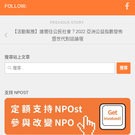
FOLLOW:
PREVIOUS STORY
【活動幫推】誰嚮往公民社會？2022 亞洲公益指數發佈
暨世代對話論壇
搜尋站上文章
搜
尋
關
鍵
支持 NPOST
字: