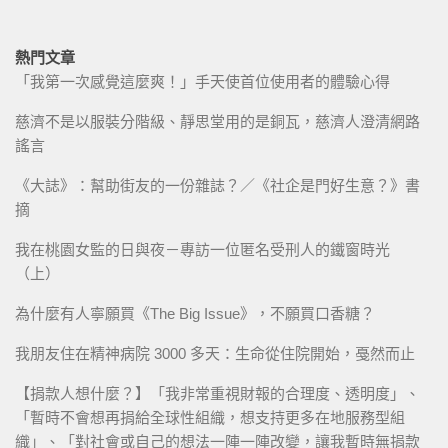
熱門文章
「我第一次感覺這麼爽！」手天使首位使用者的體驗心得
慈濟不是以服裝分階級、靜思堂用的是銅瓦，慈濟人澄清網路
謠言
《大誌》：幫助街友的一份雜誌？／《社企是門好生意？》書
摘
我在桃園女監的日與夜－專訪一位匿名受刑人的鐵窗時光
（上）
為什麼有人寧願買《The Big Issue》，不願買口香糖？
我朋友住在精神病院 3000 多天：生命從住院開始，戞然而止
【捐款人想什麼？】「我非常重視財報的合理度、透明度」、
「暫時不會想再捐給全球性組織，想支持更多在地服務型組
織」、「對社會或自己的想法一陣一陣改變，讓我暫時無捐款