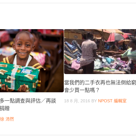
當我們的二手衣再也無法倒給
會少買一點嗎？
多一點調查與評估／再談
18 8 月, 2016
BY
NPOST 編輯室
捐贈
Y
徐 沛然