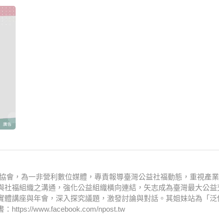
文化協會，為一非營利數位媒體，專責報導臺灣公益社福動態，重視產
與社福組織之溝通，強化公益組織橫向連結，矢志成為臺灣最大公益
實體講座與年會，深入探究議題，激發討論與對話。其姐妹站為「泛
www.facebook.com/npost.tw