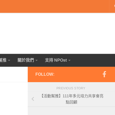
幫推
關於我們
支持 NPOst
FOLLOW:
PREVIOUS STORY
【活動幫推】111年多元培力共享會亮
點回顧