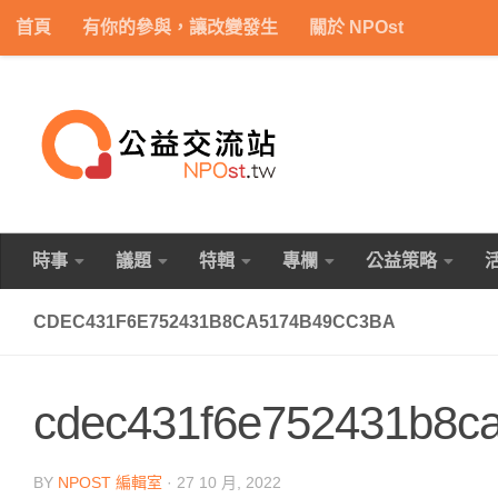
首頁
有你的參與，讓改變發生
關於 NPOst
Skip to content
時事
議題
特輯
專欄
公益策略
CDEC431F6E752431B8CA5174B49CC3BA
cdec431f6e752431b8c
BY
NPOST 編輯室
·
27 10 月, 2022