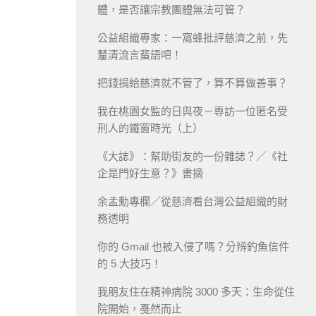
體，是否讓宗教團體無法可管？
公益組織專家：一窩蜂批評慈濟之前，先
釐清流言蜚語吧！
把錢捐給慈濟就不管了，算不算做善事？
我在桃園女監的日與夜－專訪一位匿名受
刑人的鐵窗時光（上）
《大誌》：幫助街友的一份雜誌？／《社
企是門好生意？》書摘
余孟勳專欄／從慈濟看台灣公益組織的財
務透明
你的 Gmail 也被入侵了嗎？分辨釣魚信件
的 5 大技巧！
我朋友住在精神病院 3000 多天：生命從住
院開始，戞然而止