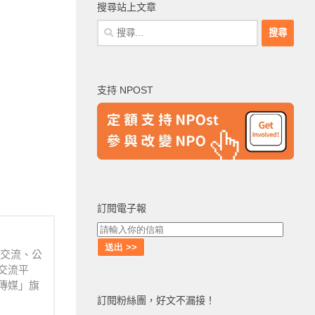
搜尋站上文章
搜
尋
關
鍵
支持 NPOST
字:
訂閱電子報
業交流、公
交流平
傳媒」旗
訂閱粉絲團，好文不漏接！