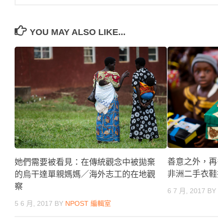
YOU MAY ALSO LIKE...
善意之外，再
她們需要被看見：在傳統觀念中被拋棄
非洲二手衣鞋
的烏干達單親媽媽／海外志工的在地觀
察
6 7 月, 2017
B
5 6 月, 2017
BY
NPOST 編輯室