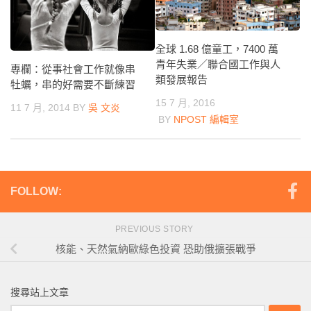
全球 1.68 億童工，7400 萬
青年失業／聯合國工作與人
專欄：從事社會工作就像串
類發展報告
牡蠣，串的好需要不斷練習
15 7 月, 2016
11 7 月, 2014
BY
吳 文炎
BY
NPOST 編輯室
FOLLOW:
PREVIOUS STORY
核能、天然氣納歐綠色投資 恐助俄擴張戰爭
搜尋站上文章