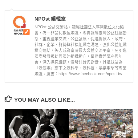
NPOst 編輯室
NPOst 公益交流站，隸屬社團法人臺灣數位文化協
會，為一非營利數位媒體，專責報導臺灣公益社福動
態，重視產業交流、公益發展，促進捐款人、政府、
社群、企業、弱勢與社福組織之溝通，強化公益組織
橫向連結，矢志成為臺灣最大公益交流平臺。另引進
國際發展援助與國外組織動向，舉辦實體講座與年
會，深入探究議題，激發討論與對話。其姐妹站為
「泛傳媒」旗下之泛科學、泛科技、娛樂重擊等專業
媒體。臉書：https://www.facebook.com/npost.tw
YOU MAY ALSO LIKE...