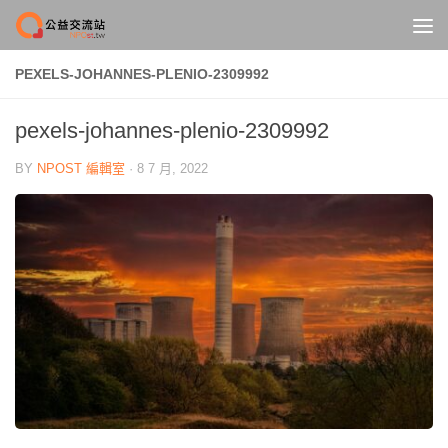
Skip to content
PEXELS-JOHANNES-PLENIO-2309992
pexels-johannes-plenio-2309992
BY
NPOST 編輯室
·
8 7 月, 2022