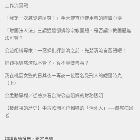
工作流實戰
「我第一次感覺這麼爽！」手天使首位使用者的體驗心得
「財團法人法」三讀通過卻排除宗教團體，是否讓宗教團體無
法可管？
公益組織專家：一窩蜂批評慈濟之前，先釐清流言蜚語吧！
把錢捐給慈濟就不管了，算不算做善事？
我在桃園女監的日與夜－專訪一位匿名受刑人的鐵窗時光
（上）
余孟勳專欄／從慈濟看台灣公益組織的財務透明
【被歧視的歷史】中古歐洲地位獨特的「活死人」──痲瘋病患
者
認識永續發展，鎖定專欄！