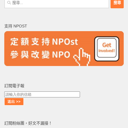
搜
尋
關
鍵
支持 NPOST
字:
訂閱電子報
訂閱粉絲團，好文不漏接！