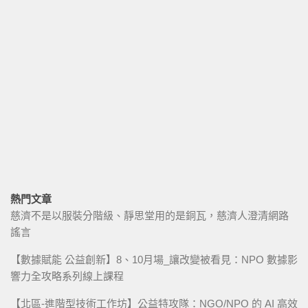
熱門文章
慈濟不是以服裝分階級、靜思堂用的是銅瓦，慈濟人澄清網路
謠言
【數據賦能 公益創新】8、10月場_讓改變被看見：NPO 數據影
響力全攻略系列線上課程
【北區-進階型技術工作坊】公益特攻隊：NGO/NPO 的 AI 高效