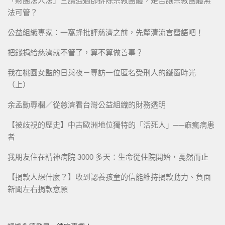
「財團法人法」三讀通過卻排除宗教團體，是否讓宗教團體無
法可管？
公益組織專家：一窩蜂批評慈濟之前，先釐清流言蜚語吧！
把錢捐給慈濟就不管了，算不算做善事？
我在桃園女監的日與夜－專訪一位匿名受刑人的鐵窗時光
（上）
余孟勳專欄／從慈濟看台灣公益組織的財務透明
【被歧視的歷史】中古歐洲地位獨特的「活死人」──痲瘋病患
者
我朋友住在精神病院 3000 多天：生命從住院開始，戞然而止
【捐款人想什麼？】收到認養孩童的信能維持捐款動力、負面
新聞左右捐款意願