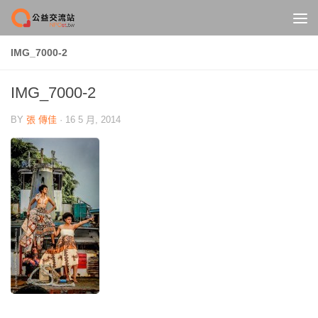
Skip to content
IMG_7000-2
IMG_7000-2
BY
張 傳佳
·
16 5 月, 2014