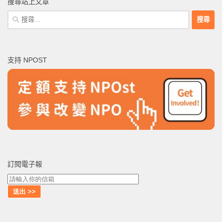
搜尋站上文章
搜
尋
關
鍵
支持 NPOST
字:
訂閱電子報