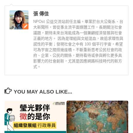
張 傳佳
NPOst 公益交流站前任主編。畢業於台大公衛系、台
大新聞所，曾從事主流平面媒體工作，長期關注社會
議題，期待未來台灣能成為一個兼顧經濟發展與社會
正義的地方。 因為是理組與文組混血，故追求理性與
感性的平衡；發現社會之中有 100 個平行宇宙，希望
可為宇宙之間搭幾座橋。不斷重新思考公民社會的政
府、企業、公民的關係，期待看待或參與孵化更多具
影響力的社會創新，尤其是因應網路科技時代的新方
式。
YOU MAY ALSO LIKE...