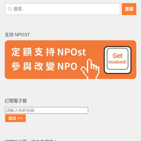
搜
尋
關
鍵
支持 NPOST
字:
訂閱電子報