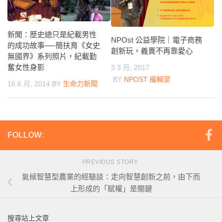
新聞：歷史總只是紀載男性
NPOst 公益學院｜電子商務
的成功故事──簡扶育《女史
創新玩，義賣不再靠愛心
無國界》系列照片，紀載勤
奮女性身影
3 3 月, 2017
BY
NPOST 編輯室
16 6 月, 2014
BY
生命力新聞
FOLLOW:
PREVIOUS STORY
氣候智慧型農業的經驗談：走向智慧創新之前，由下而
上形成的「賦權」是關鍵
搜尋站上文章