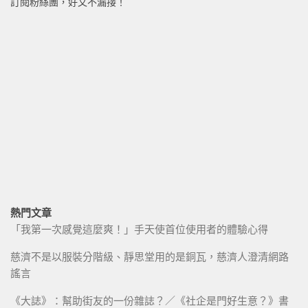
訂閱粉絲團，好文不漏接！
熱門文章
「我第一次感覺這麼爽！」手天使首位使用者的體驗心得
慈濟不是以服裝分階級、靜思堂用的是銅瓦，慈濟人澄清網路
謠言
《大誌》：幫助街友的一份雜誌？／《社企是門好生意？》書