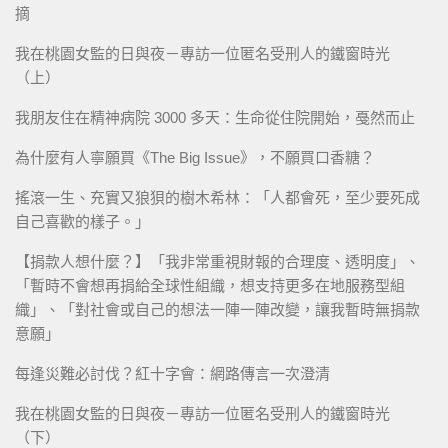
摘
我在桃園女監的日與夜－專訪一位匿名受刑人的鐵窗時光
（上）
我朋友住在精神病院 3000 多天：生命從住院開始，戞然而止
為什麼有人寧願買《The Big Issue》，不願買口香糖？
搖滾一生、充實又狼狽的樹木希林：「人都會死，至少要死成
自己喜歡的樣子。」
【捐款人想什麼？】「我非常重視財報的合理度、透明度」、
「暫時不會想再捐給全球性組織，想支持更多在地服務型組
織」、「對社會或自己的想法一陣一陣改變，讓我暫時無捐款
意願」
每逢災難必討伐？紅十字會：網路傳言一次澄清
我在桃園女監的日與夜－專訪一位匿名受刑人的鐵窗時光
（下）