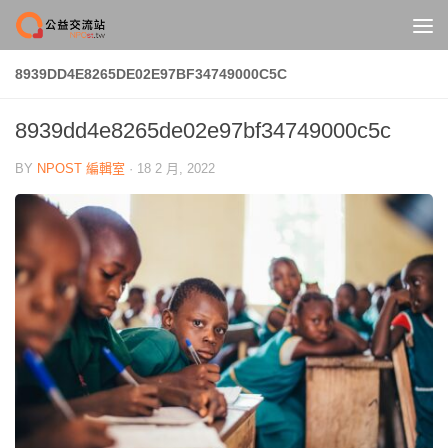
Skip to content
8939DD4E8265DE02E97BF34749000C5C
8939dd4e8265de02e97bf34749000c5c
BY
NPOST 編輯室
·
18 2 月, 2022