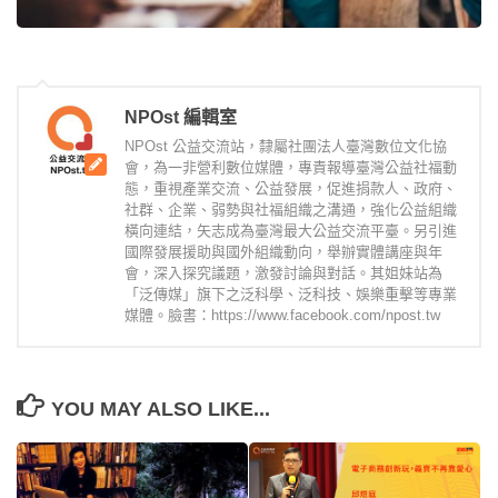
NPOst 編輯室
NPOst 公益交流站，隸屬社團法人臺灣數位文化協
會，為一非營利數位媒體，專責報導臺灣公益社福動
態，重視產業交流、公益發展，促進捐款人、政府、
社群、企業、弱勢與社福組織之溝通，強化公益組織
橫向連結，矢志成為臺灣最大公益交流平臺。另引進
國際發展援助與國外組織動向，舉辦實體講座與年
會，深入探究議題，激發討論與對話。其姐妹站為
「泛傳媒」旗下之泛科學、泛科技、娛樂重擊等專業
媒體。臉書：https://www.facebook.com/npost.tw
YOU MAY ALSO LIKE...