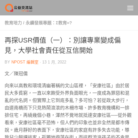
Skip to content
教育培力
/
永續發展專題：Σ教育=?
再探USR價值（一）：別讓專業變成偏
見，大學社會責任從互信開始
BY
NPOST 編輯室
·
13 1 月, 2022
文／陳冠儒
向來以高教和環境清幽著稱的文山區裡，「安康社區」由於居
民大多貧窮，一直以來飽受外界負面眼光，一度成為罪惡和混
亂的代名詞。但實際上它到底多亂？多可怕？若從政大步行，
由道南橋而下只見熱鬧滾滾的木柵市場、許多教育機構和一排
排住宅，再繞幾個小巷，渾然不覺地就抵達安康社區──從外觀
看來，安康社區毫不恐怖，但人們的印象也並非全然是都市傳
說。歲月靜好的表面下，安康社區的家庭有許多失去功能，導
致兒少翹課逃家，孤獨地遊蕩在街，而這群流浪孩子的不幸是