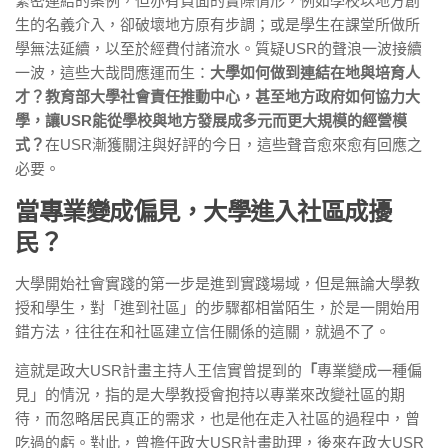
緊密連結的案例，但亦有負面的實際情形，例如學校以地方創
生的名義介入，卻破壞地方原有步調；或是學生在課堂所做所
學無法延續，以至於經費付諸流水。質疑USR的聲浪一波接續
一波，這些大哉問應運而生：
大學如何做到連結在地與培育人
才？教育部大學社會責任推動中心，甚至地方政府如何協力大
學，讓USR能從學校與地方發展成多元而更大規模的經營模
式？
在USR漸獲關注與好評的今日，這些聲音愈來愈有回應之
必要。
當專業變成偏見，大學進入社區成擾
民？
大學開始社會實踐的第一步是進到實踐場域，但是無論大學教
授和學生，對「進到社區」的步驟都相當陌生，於是一開始用
錯方法，往往在和社區建立信任關係的這關，就過不了。
這就是政大USR計畫主持人王信實曾提到的
「
專業變成一種偏
見」的情況，指的是大學教授會抱持以專業來改變社區的期
待，而忽略居民真正的需求，也是他在走入社區的過程中，曾
吃過的虧。對此，曾擔任政大USR計畫助理，後來在政大USR