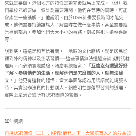
來就是要做，這個地方的特性是談完後就馬上完成，（但）我
們學校老師要做一個計劃需要時間，他們在等待的同時，可能
會產生一些誤解。」他說明，由於USR計畫要長時間才能完
成，他們需要持續讓族人了解團隊在做什麼事情，甚至需要經
常進到部落，參加他們大大小小的事務，例如祭祀、婚喪喜慶
等。
說到底，這還是和互信有關，一地區的文化脈絡，就是居民從
裡到外的精神以及生活習慣──這些事情無法透過座談或對話就
理解，而必須實際體驗，賴慶明總結道：
「互信沒有透過好好
了解、參與他們的生活，理解他們是怎麼樣的人，就無法建
立。」
他更有這樣的體悟：當大學團隊認為用話語就能說服人
時，其實沒辦法真的打動別人。賴慶明在部落學習到的道理，
實際上是適合給所有USR團隊的警惕。
延伸閱讀
再探USR價值（二）：KPI緊箍咒之下，大學培育人才的效益如