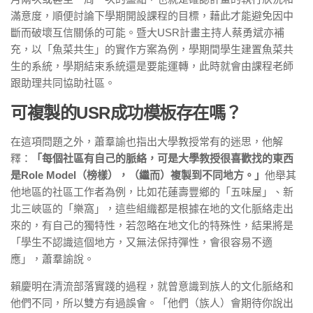
滿意度，順便討論下學期開設課程的目標，藉此才能避免因中
斷而破壞互信關係的可能。暨大USR計畫主持人蔡勇斌亦補
充，以「魚菜共生」的實作方案為例，學期間學生建置魚菜共
生的系統，學期結束系統還是要能運轉，此時就會由課程老師
跟助理共同協助社區。
可複製的USR成功模板存在嗎？
在這項問題之外，蕭羣諭也指出大學教授常有的迷思，他解
釋：
「每個社區有自己的脈絡，可是大學教授很喜歡找的東西
是Role Model（榜樣），（繼而）複製到不同地方。」
他舉其
他地區的社區工作者為例，比如花蓮壽豐鄉的「五味屋」、新
北三峽區的「樂窩」，這些組織都是根據在地的文化脈絡走出
來的，有自己的獨特性，若忽略在地文化的特殊性，結果將是
「學生不認識這個地方，又無法保持彈性，會很容易不適
應」，蕭羣諭說。
賴慶明在清流部落實踐的過程，就曾意識到族人的文化脈絡和
他們不同，所以雙方有過誤會。「他們（族人）會期待你說出