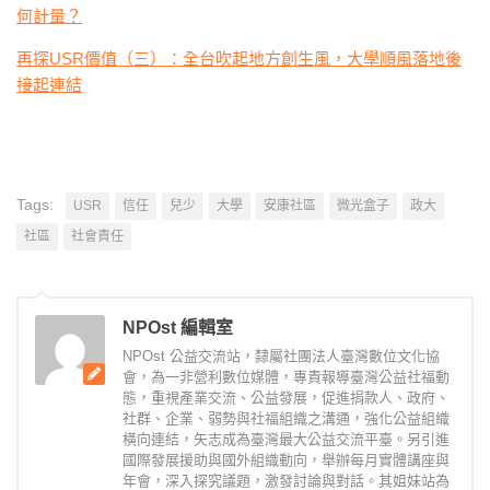
何計量？
再探USR價值（三）：全台吹起地方創生風，大學順風落地後
接起連結
Tags:
USR
信任
兒少
大學
安康社區
微光盒子
政大
社區
社會責任
NPOst 編輯室
NPOst 公益交流站，隸屬社團法人臺灣數位文化協
會，為一非營利數位媒體，專責報導臺灣公益社福動
態，重視產業交流、公益發展，促進捐款人、政府、
社群、企業、弱勢與社福組織之溝通，強化公益組織
橫向連結，矢志成為臺灣最大公益交流平臺。另引進
國際發展援助與國外組織動向，舉辦每月實體講座與
年會，深入探究議題，激發討論與對話。其姐妹站為