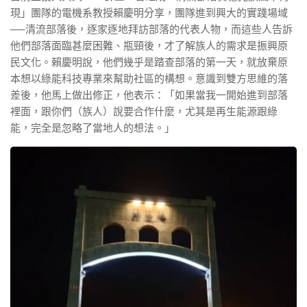
現」團隊的電機系教授賴慶明分享，團隊進到興大的實踐場域
──清流部落後，逐家逐地拜訪部落的代表人物，而這些人告訴
他們部落面臨甚麼困難、瓶頸後，才了解族人的需求是振興原
民文化。賴慶明說，他們幾乎是踏查部落的第一天，就放棄原
本想以綠能科技專業來幫助社區的構想。意識到雙方思維的落
差後，他馬上做出修正，他表示：「如果當我一開始進到部落
裡面，跟你們（族人）說要合作什麼，尤其是再生能源跟綠
能，完全是忽略了當地人的想法。」