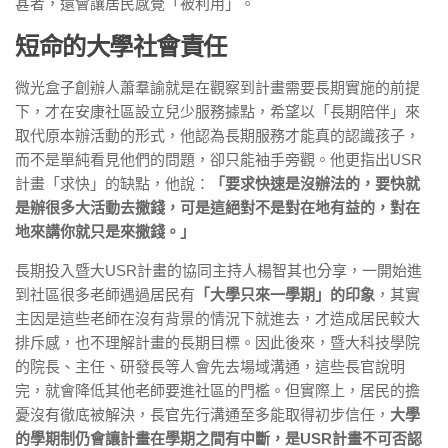
甚者，還會讓居民感覺「被利用」。
短命的大學社會責任
微光盒子創辦人蕭羣諭就是在觀察到計畫需要長期實施的前提
下，才在安康社區設立兒少服務據點，希望以「長期陪伴」來
取代原本辦活動的形式，他認為長期服務才能真的認識孩子，
而不是單純看見他們的問題，卻只能袖手旁觀。他更指出USR
計畫「求快」的缺點，他說：
「要求快速是沒辦法的，要快就
是辦很多大活動去撒錢，可是這絕對不是對在地有益的，對在
地來講你就只是來撒錢。」
長期投入暨大USR計畫的協同主持人楊智其也分享，一開始進
到社區很多老師遇過居民有
「大學只來一學期」的印象
，其實
主因是這些老師在沒有背景的情況下就進去，才造成居民較大
排斥感，也不理解計畫的長期目標。因此後來，暨大科技學院
的院長、主任、研發長等人會先去場域溝通，這些長官說明
完，就會降低其他老師要進社區的門檻。但實際上，居民的擔
憂沒有徹底被解決，長官先行溝通至多能取得初步信任，
大學
的學期制仍會讓計畫在學期之間有中斷，是USR計畫不可否認