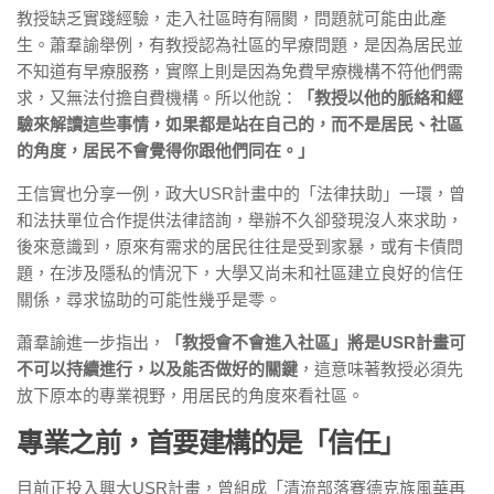
教授缺乏實踐經驗，走入社區時有隔閡，問題就可能由此產
生。蕭羣諭舉例，有教授認為社區的早療問題，是因為居民並
不知道有早療服務，實際上則是因為免費早療機構不符他們需
求，又無法付擔自費機構。所以他說：
「教授以他的脈絡和經
驗來解讀這些事情，如果都是站在自己的，而不是居民、社區
的角度，居民不會覺得你跟他們同在。」
王信實也分享一例，政大USR計畫中的「法律扶助」一環，曾
和法扶單位合作提供法律諮詢，舉辦不久卻發現沒人來求助，
後來意識到，原來有需求的居民往往是受到家暴，或有卡債問
題，在涉及隱私的情況下，大學又尚未和社區建立良好的信任
關係，尋求協助的可能性幾乎是零。
蕭羣諭進一步指出，
「教授會不會進入社區」將是USR計畫可
不可以持續進行，以及能否做好的關鍵
，這意味著教授必須先
放下原本的專業視野，用居民的角度來看社區。
專業之前，首要建構的是「信任」
目前正投入興大USR計畫，曾組成「清流部落賽德克族風華再