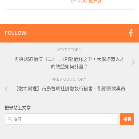
BY
NGO 推進器
FOLLOW:
NEXT STORY
再探USR價值（二）：KPI緊箍咒之下，大學培育人才
的效益如何計量？
PREVIOUS STORY
【徵才幫推】南島魯瑪社誠徵執行秘書、街頭募款專員
搜尋站上文章
搜
尋
關
鍵