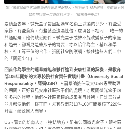
圖／蕭羣諭學生期間就擔任微光盒子創辦人，開始投入USR團隊，在街頭上遇
見並帶回每一位遊蕩的兒少。（微光盒子提供）
累積至去年，微光盒子帶回超過50名街上遊蕩的兒少，有些受
家暴，有些貧窮，有些甚至遭遇性侵，處境各不相同──唯一的
共通點是，他們缺乏陪伴。微光盒子或許不能改變孩子的家庭
和過去，卻看見這些孩子的需要，才以陪伴為主，輔以和學
校、社工等單位的合作，張開社會防護網，接住這些人們口中
的「問題少年」。
回首作為學生的蕭羣諭能和夥伴進到安康社區的契機，是教育
部106年開始的大專校院社會責任實踐計畫（University Social
Responsibility，簡稱USR）。
蕭羣諭擔任政大USR專案助理
的期間，正好看見安康社區孩子們的處境，才展開微光盒子四
年多來的旅程。他們在社區累積的成果有目共睹，但計畫效益
並非都像他們一樣正面，尤其教育部107-108年間審核了220件
計畫，績效因人而異。
USR講究的培育人才、連結地方，雖有如同微光盒子，跟社區