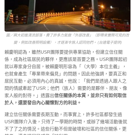
圖／興大初進清流部落，費了許多力氣做「外部改善」（即帶來實際可見的改
變，例如改善照明設備），才逐漸令族人認同他們。 (台達電子提供)
賴慶明認為，雖然USR團隊要提供專業協助，但建立信任關
係，成為社區居民的夥伴，更應該是首要之務。USR團隊起初
就以專家身分自居，被賴慶明形容為「（大學）本位主義」，
也就會產生「專業帶來偏見」的問題。因此他強調，要真正和
居民互動，必須用內心的真誠，他說：「我們是透過人跟人之
間的情感牽起了USR；他們（族人）需要的是夥伴、朋友、像
家人般的對待。」透露出
信任關係的本質，並非只有如何取信
於人，還要發自內心關懷對方的利益。
建立信任關係需要長期互動，而事實上，許多社區都發生過
USR團隊介入後，只待了一學期的時間，或辦了幾場活動後就
不了了之的情況。這些行動不但是破壞和社區的信任關係，更