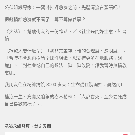
公益組織專家：一窩蜂批評慈濟之前，先釐清流言蜚語吧！
把錢捐給慈濟就不管了，算不算做善事？
《大誌》：幫助街友的一份雜誌？／《社企是門好生意？》書
摘
【捐款人想什麼？】「我非常重視財報的合理度、透明度」、
「暫時不會想再捐給全球性組織，想支持更多在地服務型組
織」、「對社會或自己的想法一陣一陣改變，讓我暫時無捐款
意願」
我朋友住在精神病院 3000 多天：生命從住院開始，戞然而止
搖滾一生、充實又狼狽的樹木希林：「人都會死，至少要死成
自己喜歡的樣子。」
認識永續發展，鎖定專欄！