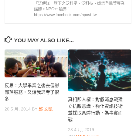
「泛傳媒」旗下之泛科學、泛科技、娛樂重擊等專業
媒體。NPOst 臉書：
https://www.facebook.com/npost.tw
YOU MAY ALSO LIKE...
反思：大學畢業之後去偏鄉
部落服務，又讓我思考了很
多
真相即人權：對假消息戰建
立抗敵意識、強化資訊技術
20 5 月, 2014
BY
邱 文凱
並採取具體行動，為事實而
戰
23 4 月, 2019