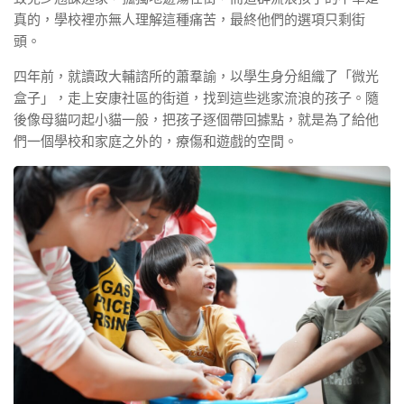
真的，學校裡亦無人理解這種痛苦，最終他們的選項只剩街
頭。
四年前，就讀政大輔諮所的蕭羣諭，以學生身分組織了「微光
盒子」，走上安康社區的街道，找到這些逃家流浪的孩子。隨
後像母貓叼起小貓一般，把孩子逐個帶回據點，就是為了給他
們一個學校和家庭之外的，療傷和遊戲的空間。