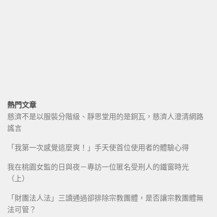
熱門文章
慈濟不是以服裝分階級、靜思堂用的是銅瓦，慈濟人澄清網路
謠言
「我第一次感覺這麼爽！」手天使首位使用者的體驗心得
我在桃園女監的日與夜－專訪一位匿名受刑人的鐵窗時光
（上）
「財團法人法」三讀通過卻排除宗教團體，是否讓宗教團體無
法可管？