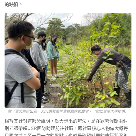
的缺陷。
圖／暨大鄰近山區，USR課程帶學生實際進到農地。（國立暨南大學提供）
楊智其針對這部分說明，暨大想出的辦法，是在寒暑假期由個
別老師帶領USR團隊助理前往社區，跟社區核心人物做大概每
月兩次或甚至一周一次的盤點，也就是確認計畫的執行狀況和