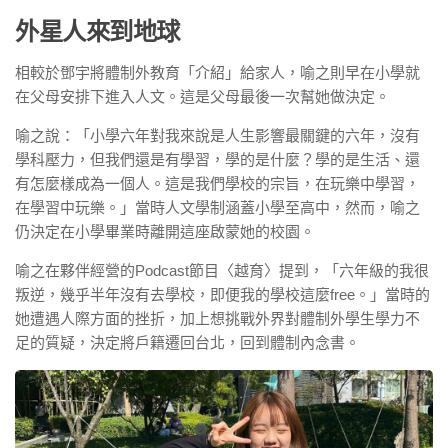
外星人來到地球
相較於鄧宇將體制外教育「介紹」給家人，喻之則早在小學就
在父母安排下進入人文。這是父母最後一次幫她做決定。
喻之說：「小學六年對我來說是人生影響最關鍵的六年，沒有
學科壓力，但我們還是有學習，學的是什麼？學的是生活、還
有怎麼樣成為一個人。這是我們學校的宗旨，在玩樂中學習，
在學習中玩樂。」當時人文學制涵蓋小學至高中，然而，喻之
仍決定在小學畢業時離開這座啟蒙她的校園。
喻之在夥伴經營的Podcast節目〈越育〉提到，「六年級的我很
叛逆，幾乎半年沒有去學校，即便我的學校這麼free。」當時的
她遭遇人際方面的挫折，加上想挑戰外界對體制外學生學力不
足的質疑，決定將戶籍遷回台北，回到體制內念書。