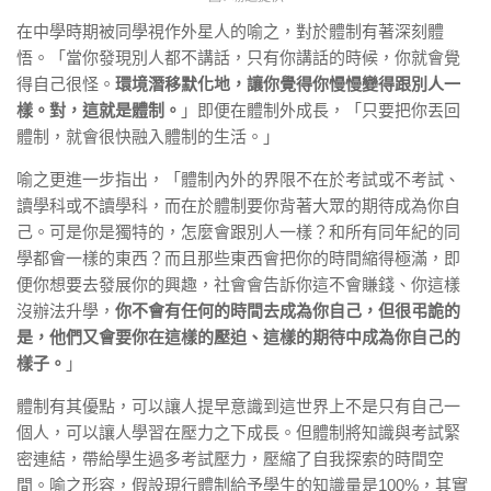
在中學時期被同學視作外星人的喻之，對於體制有著深刻體
悟。「當你發現別人都不講話，只有你講話的時候，你就會覺
得自己很怪。
環境潛移默化地，讓你覺得你慢慢變得跟別人一
樣。對，這就是體制。
」即便在體制外成長，「只要把你丟回
體制，就會很快融入體制的生活。」
喻之更進一步指出，「體制內外的界限不在於考試或不考試、
讀學科或不讀學科，而在於體制要你背著大眾的期待成為你自
己。可是你是獨特的，怎麼會跟別人一樣？和所有同年紀的同
學都會一樣的東西？而且那些東西會把你的時間縮得極滿，即
便你想要去發展你的興趣，社會會告訴你這不會賺錢、你這樣
沒辦法升學，
你不會有任何的時間去成為你自己，但很弔詭的
是，他們又會要你在這樣的壓迫、這樣的期待中成為你自己的
樣子。
」
體制有其優點，可以讓人提早意識到這世界上不是只有自己一
個人，可以讓人學習在壓力之下成長。但體制將知識與考試緊
密連結，帶給學生過多考試壓力，壓縮了自我探索的時間空
間。喻之形容，假設現行體制給予學生的知識量是100%，其實