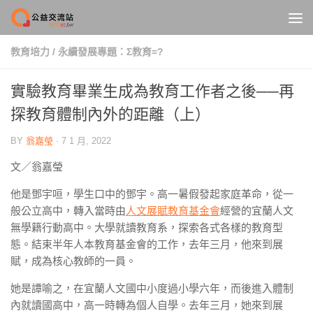
Skip to content
教育培力
/
永續發展專題：Σ教育=?
實驗教育畢業生成為教育工作者之後──再
探教育體制內外的距離（上）
BY
翁嘉瑩
·
7 1 月, 2022
文／翁嘉瑩
他是鄧宇咺，學生口中的鄧宇。高一暑假發起家庭革命，從一
般公立高中，轉入當時由
人文展賦教育基金會
經營的宜蘭人文
無學籍行動高中。大學就讀教育系，探索各式各樣的教育型
態。結束半年人本教育基金會的工作，去年三月，他來到展
賦，成為核心教師的一員。
她是譚喻之，在宜蘭人文國中小度過小學六年，而後進入體制
內就讀國高中，高一時轉為個人自學。去年三月，她來到展