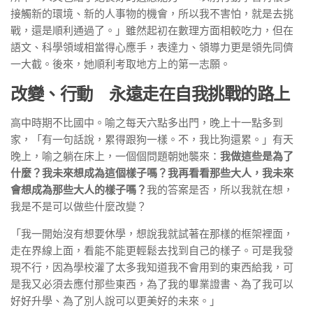
接觸新的環境、新的人事物的機會，所以我不害怕，就是去挑
戰，還是順利通過了。」雖然起初在數理方面相較吃力，但在
語文、科學領域相當得心應手，表達力、領導力更是領先同儕
一大截。後來，她順利考取地方上的第一志願。
改變、行動 永遠走在自我挑戰的路上
高中時期不比國中。喻之每天六點多出門，晚上十一點多到
家，「有一句話說，累得跟狗一樣。不，我比狗還累。」有天
晚上，喻之躺在床上，一個個問題朝她襲來：
我做這些是為了
什麼？我未來想成為這個樣子嗎？我再看看那些大人，我未來
會想成為那些大人的樣子嗎？
我的答案是否，所以我就在想，
我是不是可以做些什麼改變？
「我一開始沒有想要休學，想說我就試著在那樣的框架裡面，
走在界線上面，看能不能更輕鬆去找到自己的樣子。可是我發
現不行，因為學校灌了太多我知道我不會用到的東西給我，可
是我又必須去應付那些東西，為了我的畢業證書、為了我可以
好好升學、為了別人說可以更美好的未來。」