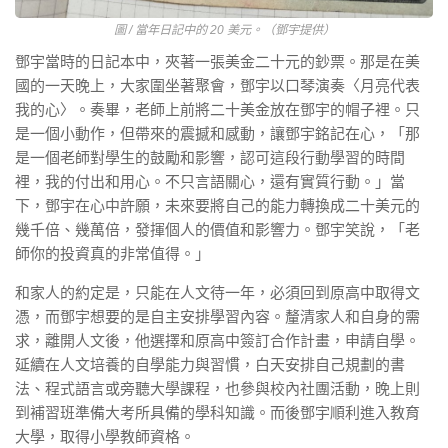
圖 / 當年日記中的 20 美元。（鄧宇提供）
鄧宇當時的日記本中，夾著一張美金二十元的鈔票。那是在美
國的一天晚上，大家圍坐著聚會，鄧宇以口琴演奏〈月亮代表
我的心〉。奏畢，老師上前將二十美金放在鄧宇的帽子裡。只
是一個小動作，但帶來的震撼和感動，讓鄧宇銘記在心，「那
是一個老師對學生的鼓勵和影響，認可這段行動學習的時間
裡，我的付出和用心。不只言語關心，還有實質行動。」當
下，鄧宇在心中許願，未來要將自己的能力轉換成二十美元的
幾千倍、幾萬倍，發揮個人的價值和影響力。鄧宇笑說，「老
師你的投資真的非常值得。」
和家人的約定是，只能在人文待一年，必須回到原高中取得文
憑，而鄧宇想要的是自主安排學習內容。釐清家人和自身的需
求，離開人文後，他選擇和原高中簽訂合作計畫，申請自學。
延續在人文培養的自學能力與習慣，白天安排自己規劃的書
法、程式語言或旁聽大學課程，也參與校內社團活動，晚上則
到補習班準備大考所具備的學科知識。而後鄧宇順利進入教育
大學，取得小學教師資格。