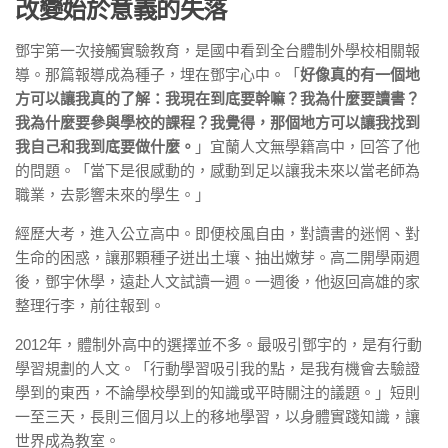
改變始於意義的失落
鄧宇第一次接觸實驗教育，是國中看到全台體制外學校相關報
導。那篇報導成為種子，埋在鄧宇心中。「
好像真的有一個地
方可以讓我真的了解：我現在到底要幹嘛？我為什麼要讀書？
我為什麼要參與學校的課程？我覺得，那個地方可以讓我找到
我自己和我到底要做什麼。
」宜蘭人文無學籍高中，回答了他
的問題。「當下是很感動的，感動到足以讓我未來以當老師為
職業，去影響未來的學生。」
經歷大考，進入公立高中。即便校風自由，對讀書的迷惘、對
生命的困惑，讓那顆種子迸出土壤、抽出嫩芽。高二開學兩週
後，鄧宇休學，遠赴人文試讀一週。一週後，他返回高雄的家
整理行李，前往報到。
2012年，體制外高中的選擇並不多。最吸引鄧宇的，是有行動
學習規劃的人文。「行動學習吸引我的點，是我有機會去驗證
學到的東西，不論學校學到的知識或平時關注的議題。」短則
一至三天，長則三個月以上的移地學習，以身體實踐知識，讓
世界成為教室。