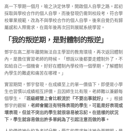
高一下學期一個月，喻之決定休學，開啟個人自學之路。起初
採取與學校合作的個人自學，而後發現仍需到校段考，符合學
校畢業規範，改為不與學校合作的個人自學。後來自覺仍有歸
屬感和人際需求，在兩年後再次回到展賦系統學習。
「我的叛逆期，是對體制的叛逆」
鄧宇在高二那年離開無法自主學習的教育環境，再次返回體制
內，是擔任實習老師的時候。「想說以後都要走體制外了，不
如給自己一個機會，好好在體制內學校待一個學期，了解體制
內學生的難處和痛苦在哪裡。」
實習期間，鄧宇發現，在成績至上的單一價值下，即便是小學
生也習慣以成績相互評價，且因師生比有限，老師難以兼顧每
個學生。「
班級經營上會比較流於『不要出事就好』
。」根據
鄧宇的觀察，
老師會關注有特殊表現的學生，可能是好表現或
壞表現，但並不突出的學生就很容易被忘記。在這樣的狀況
下，學生就容易做出許多單純為了引起注意而做的事。
人的價值被化約為考試分數，學生的需求無法被全面關照，是