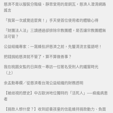
慈濟不是以服裝分階級、靜思堂用的是銅瓦，慈濟人澄清網路
謠言
「我第一次感覺這麼爽！」手天使首位使用者的體驗心得
「財團法人法」三讀通過卻排除宗教團體，是否讓宗教團體無
法可管？
公益組織專家：一窩蜂批評慈濟之前，先釐清流言蜚語吧！
把錢捐給慈濟就不管了，算不算做善事？
我在桃園女監的日與夜－專訪一位匿名受刑人的鐵窗時光
（上）
余孟勳專欄／從慈濟看台灣公益組織的財務透明
【被歧視的歷史】中古歐洲地位獨特的「活死人」──痲瘋病患
者
【捐款人想什麼？】收到認養孩童的信能維持捐款動力、負面