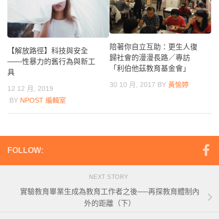
陪著你自立互助：更生人復
【解放路徑】科技與安全
歸社會的漫漫長路／專訪
——性暴力的舊行為與新工
「利伯他茲教育基金會」
具
30 10 月, 2017
BY
黃愉婷
12 12 月, 2019
BY
NPOST 編輯室
FOLLOW:
NEXT STORY
實驗教育畢業生成為教育工作者之後──再探教育體制內
外的距離（下）