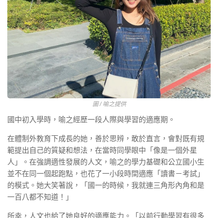
圖 / 喻之提供
國中初入學時，喻之經歷一段人際與學習的適應期。
在體制外教育下成長的她，善於思辨，敢於直言，會對既有規
範提出自己的質疑和想法，在當時同學眼中「像是一個外星
人」。在強調適性發展的人文，喻之的學力基礎和公立國小生
並不在同一個起跑點，也花了一小段時間適應「讀書－考試」
的模式。她大笑著說，「國一的時候，我就連三角形內角和是
一百八都不知道！」
所幸，人文也給了她良好的適應能力。「以前行動學習有很多