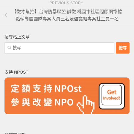
PREVIOUS STORY
【徵才幫推】台灣防暴聯盟 誠徵 桃園市社區照顧關懷據
點輔導團團隊專案人員三名及倡議組專案社工員一名
搜尋站上文章
搜
尋
關
鍵
支持 NPOST
字: