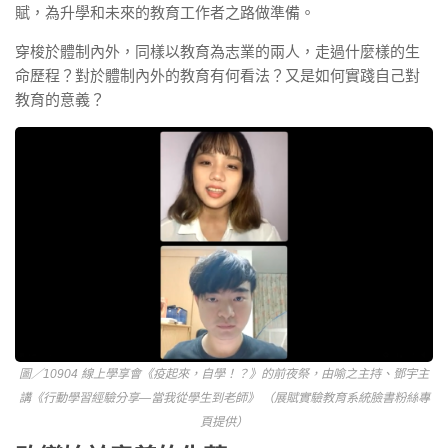
賦，為升學和未來的教育工作者之路做準備。
穿梭於體制內外，同樣以教育為志業的兩人，走過什麼樣的生
命歷程？對於體制內外的教育有何看法？又是如何實踐自己對
教育的意義？
圖／10904 線上學享會《疫起來，自學！？》的前夜祭，由喻之主持、鄧宇主
講《行動學習經驗分享—當我從學生到老師》 （展賦實驗教育系統臉書粉絲專
頁提供）