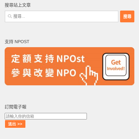
搜尋站上文章
搜
尋
關
鍵
支持 NPOST
字:
訂閱電子報