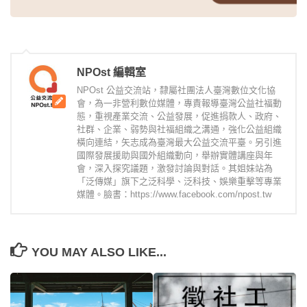
NPOst 編輯室
NPOst 公益交流站，隸屬社團法人臺灣數位文化協
會，為一非營利數位媒體，專責報導臺灣公益社福動
態，重視產業交流、公益發展，促進捐款人、政府、
社群、企業、弱勢與社福組織之溝通，強化公益組織
橫向連結，矢志成為臺灣最大公益交流平臺。另引進
國際發展援助與國外組織動向，舉辦實體講座與年
會，深入探究議題，激發討論與對話。其姐妹站為
「泛傳媒」旗下之泛科學、泛科技、娛樂重擊等專業
媒體。臉書：https://www.facebook.com/npost.tw
YOU MAY ALSO LIKE...