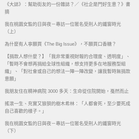
《大誌》：幫助街友的一份雜誌？／《社企是門好生意？》書
摘
我在桃園女監的日與夜－專訪一位匿名受刑人的鐵窗時光
（上）
為什麼有人寧願買《The Big Issue》，不願買口香糖？
【捐款人想什麼？】「我非常重視財報的合理度、透明度」、
「暫時不會想再捐給全球性組織，想支持更多在地服務型組
織」、「對社會或自己的想法一陣一陣改變，讓我暫時無捐款
意願」
我朋友住在精神病院 3000 多天：生命從住院開始，戞然而止
搖滾一生、充實又狼狽的樹木希林：「人都會死，至少要死成
自己喜歡的樣子。」
我在桃園女監的日與夜－專訪一位匿名受刑人的鐵窗時光
（下）