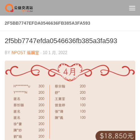
Skip to content
2F5BB7747EFDA0546636FB385A3FA593
2f5bb7747efda0546636fb385a3fa593
BY
NPOST 編輯室
·
10 1 月, 2022