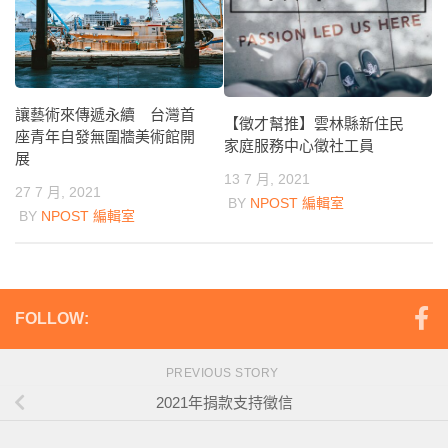
讓藝術來傳遞永續 台灣首
【徵才幫推】雲林縣新住民
座青年自發無圍牆美術館開
家庭服務中心徵社工員
展
13 7 月, 2021
27 7 月, 2021
BY
NPOST 編輯室
BY
NPOST 編輯室
FOLLOW:
PREVIOUS STORY
2021年捐款支持徵信