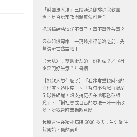
「財團法人法」三讀通過卻排除宗教團
體，是否讓宗教團體無法可管？
把錢捐給慈濟就不管了，算不算做善事？
公益組織專家：一窩蜂批評慈濟之前，先
釐清流言蜚語吧！
《大誌》：幫助街友的一份雜誌？／《社
企是門好生意？》書摘
【捐款人想什麼？】「我非常重視財報的
合理度、透明度」、「暫時不會想再捐給
全球性組織，想支持更多在地服務型組
織」、「對社會或自己的想法一陣一陣改
變，讓我暫時無捐款意願」
我朋友住在精神病院 3000 多天：生命從住
院開始，戞然而止