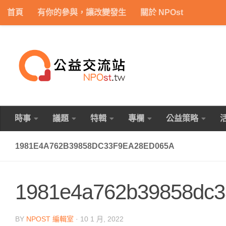
首頁
有你的參與，讓改變發生
關於 NPOst
Skip to content
時事
議題
特輯
專欄
公益策略
1981E4A762B39858DC33F9EA28ED065A
1981e4a762b39858dc3
BY
NPOST 編輯室
·
10 1 月, 2022