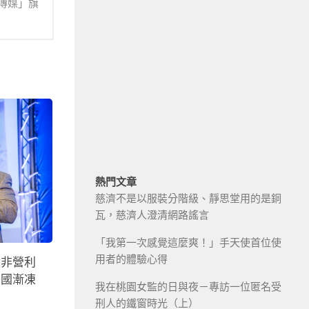
傳媒」旗
熱門文章
慈濟不是以服裝分階級、靜思堂用的是銅
瓦，慈濟人澄清網路謠言
「我第一次感覺這麼爽！」手天使首位使
用者的體驗心得
對非營利
美國漸凍
我在桃園女監的日與夜－專訪一位匿名受
刑人的鐵窗時光（上）