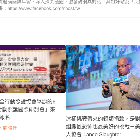
實體講座與年會，深入探究議題，激發討論與對話。其姐妹站為「泛
www.facebook.com/npost.tw
全行動照護協會舉辦的6
行動照護國際研討會」來
報名
冰桶挑戰帶來的鉅額捐款，是
組織最恐怖也最美好的挑戰－
Y
張 傳佳
人協會 Lance Slaughter