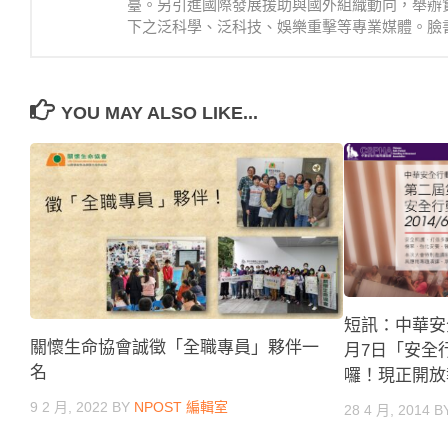
臺。另引進國際發展援助與國外組織動向，舉辦
下之泛科學、泛科技、娛樂重擊等專業媒體。臉書：https://
YOU MAY ALSO LIKE...
短訊：中華安
關懷生命協會誠徵「全職專員」夥伴一
月7日「安全
名
囉！現正開放
9 2 月, 2022
BY
NPOST 編輯室
28 4 月, 2014
B