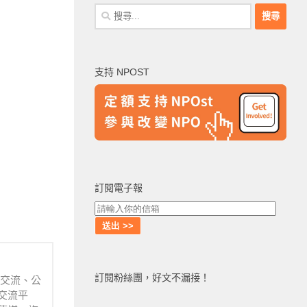
搜
尋
關
鍵
支持 NPOST
字:
訂閱電子報
訂閱粉絲團，好文不漏接！
業交流、公
交流平