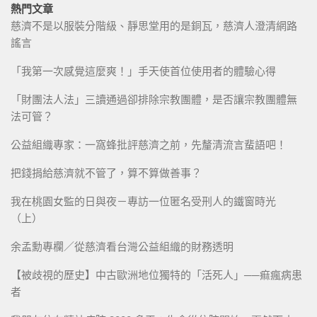
熱門文章
慈濟不是以服裝分階級、靜思堂用的是銅瓦，慈濟人澄清網路
謠言
「我第一次感覺這麼爽！」手天使首位使用者的體驗心得
「財團法人法」三讀通過卻排除宗教團體，是否讓宗教團體無
法可管？
公益組織專家：一窩蜂批評慈濟之前，先釐清流言蜚語吧！
把錢捐給慈濟就不管了，算不算做善事？
我在桃園女監的日與夜－專訪一位匿名受刑人的鐵窗時光
（上）
余孟勳專欄／從慈濟看台灣公益組織的財務透明
【被歧視的歷史】中古歐洲地位獨特的「活死人」──痲瘋病患
者