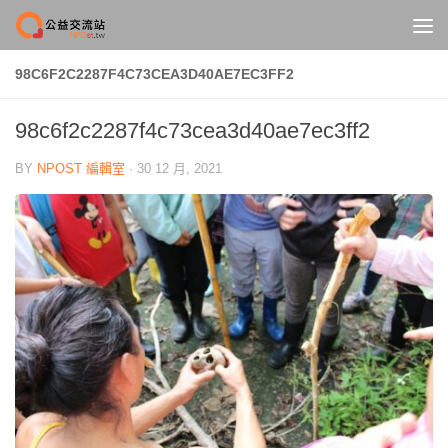
Skip to content
98C6F2C2287F4C73CEA3D40AE7EC3FF2
98c6f2c2287f4c73cea3d40ae7ec3ff2
BY
NPOST 編輯室
·
30 12 月, 2021