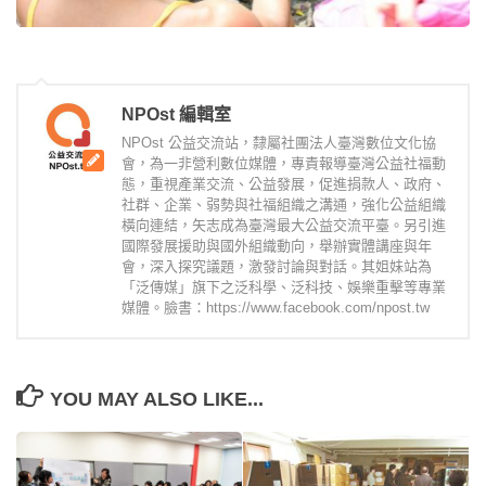
NPOst 編輯室
NPOst 公益交流站，隸屬社團法人臺灣數位文化協
會，為一非營利數位媒體，專責報導臺灣公益社福動
態，重視產業交流、公益發展，促進捐款人、政府、
社群、企業、弱勢與社福組織之溝通，強化公益組織
橫向連結，矢志成為臺灣最大公益交流平臺。另引進
國際發展援助與國外組織動向，舉辦實體講座與年
會，深入探究議題，激發討論與對話。其姐妹站為
「泛傳媒」旗下之泛科學、泛科技、娛樂重擊等專業
媒體。臉書：https://www.facebook.com/npost.tw
YOU MAY ALSO LIKE...