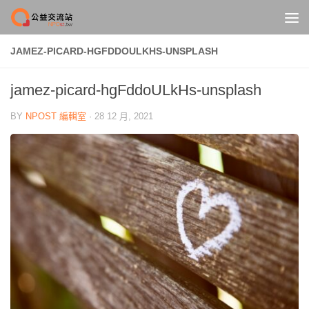
Skip to content
JAMEZ-PICARD-HGFDDOULKHS-UNSPLASH
jamez-picard-hgFddoULkHs-unsplash
BY
NPOST 編輯室
·
28 12 月, 2021