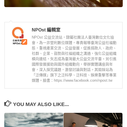
NPOst 編輯室
NPOst 公益交流站，隸屬社團法人臺灣數位文化協
會，為一非營利數位媒體，專責報導臺灣公益社福動
態，重視產業交流、公益發展，促進捐款人、政府、
社群、企業、弱勢與社福組織之溝通，強化公益組織
橫向連結，矢志成為臺灣最大公益交流平臺。另引進
國際發展援助與國外組織動向，舉辦實體講座與年
會，深入探究議題，激發討論與對話。其姐妹站為
「泛傳媒」旗下之泛科學、泛科技、娛樂重擊等專業
媒體。臉書：https://www.facebook.com/npost.tw
YOU MAY ALSO LIKE...