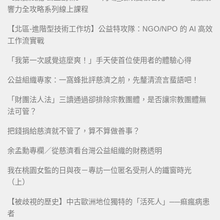
響力全攻略系列線上課程
【北區-進階型技術工作坊】公益特攻隊：NGO/NPO 的 AI 高效
工作流實戰
「我第一次感覺這麼爽！」手天使首位使用者的體驗心得
公益組織專家：一窩蜂批評慈濟之前，先釐清流言蜚語吧！
「財團法人法」三讀通過卻排除宗教團體，是否讓宗教團體無
法可管？
把錢捐給慈濟就不管了，算不算做善事？
余孟勳專欄／從慈濟看台灣公益組織的財務透明
我在桃園女監的日與夜－專訪一位匿名受刑人的鐵窗時光
（上）
【被歧視的歷史】中古歐洲地位獨特的「活死人」──痲瘋病患
者