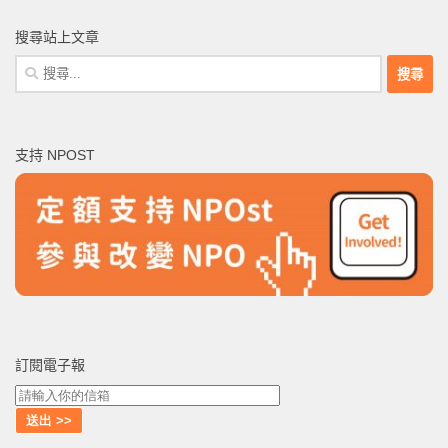
搜尋站上文章
搜
尋
關
鍵
支持 NPOST
字:
訂閱電子報