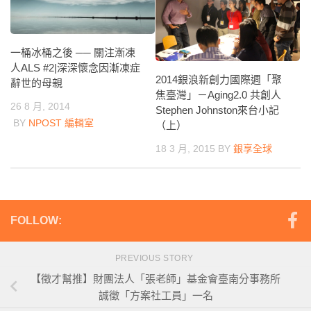
一桶冰桶之後 ── 關注漸凍
人ALS #2|深深懷念因漸凍症
2014銀浪新創力國際週「聚
辭世的母親
焦臺灣」－Aging2.0 共創人
26 8 月, 2014
Stephen Johnston來台小記
BY
NPOST 編輯室
（上）
18 3 月, 2015
BY
銀享全球
FOLLOW:
PREVIOUS STORY
【徵才幫推】財團法人「張老師」基金會臺南分事務所
誠徵「方案社工員」一名