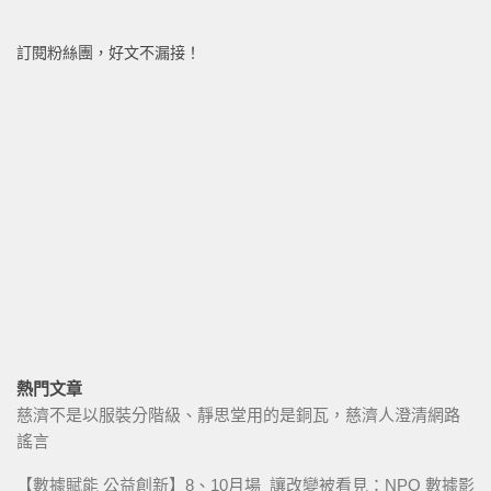
訂閱粉絲團，好文不漏接！
熱門文章
慈濟不是以服裝分階級、靜思堂用的是銅瓦，慈濟人澄清網路
謠言
【數據賦能 公益創新】8、10月場_讓改變被看見：NPO 數據影