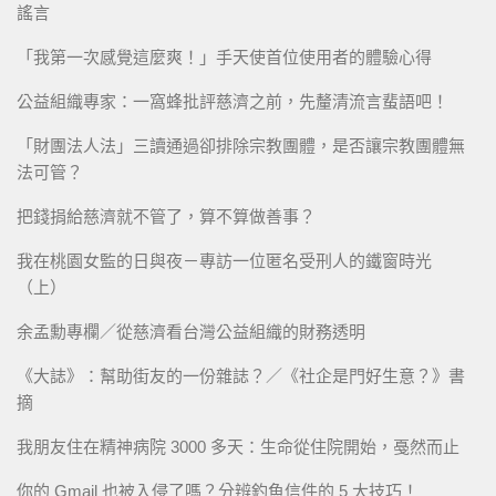
謠言
「我第一次感覺這麼爽！」手天使首位使用者的體驗心得
公益組織專家：一窩蜂批評慈濟之前，先釐清流言蜚語吧！
「財團法人法」三讀通過卻排除宗教團體，是否讓宗教團體無
法可管？
把錢捐給慈濟就不管了，算不算做善事？
我在桃園女監的日與夜－專訪一位匿名受刑人的鐵窗時光
（上）
余孟勳專欄／從慈濟看台灣公益組織的財務透明
《大誌》：幫助街友的一份雜誌？／《社企是門好生意？》書
摘
我朋友住在精神病院 3000 多天：生命從住院開始，戞然而止
你的 Gmail 也被入侵了嗎？分辨釣魚信件的 5 大技巧！