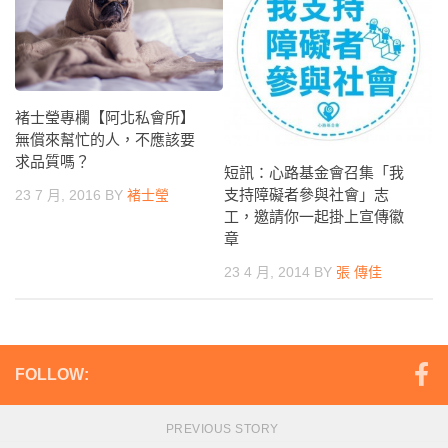
褚士瑩專欄【阿北私會所】
無償來幫忙的人，不應該要
求品質嗎？
短訊：心路基金會召集「我
支持障礙者參與社會」志
23 7 月, 2016
BY
褚士瑩
工，邀請你一起掛上宣傳徽
章
23 4 月, 2014
BY
張 傳佳
FOLLOW:
PREVIOUS STORY