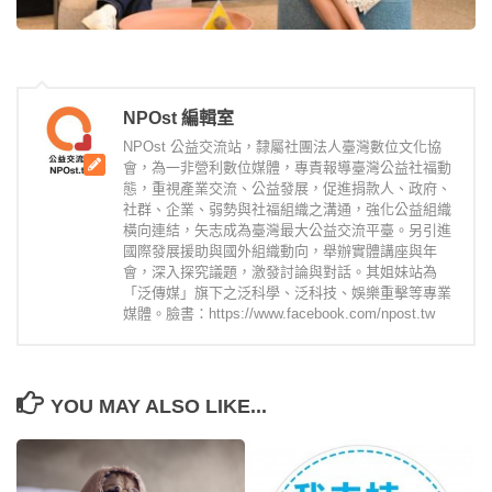
NPOst 編輯室
NPOst 公益交流站，隸屬社團法人臺灣數位文化協
會，為一非營利數位媒體，專責報導臺灣公益社福動
態，重視產業交流、公益發展，促進捐款人、政府、
社群、企業、弱勢與社福組織之溝通，強化公益組織
橫向連結，矢志成為臺灣最大公益交流平臺。另引進
國際發展援助與國外組織動向，舉辦實體講座與年
會，深入探究議題，激發討論與對話。其姐妹站為
「泛傳媒」旗下之泛科學、泛科技、娛樂重擊等專業
媒體。臉書：https://www.facebook.com/npost.tw
YOU MAY ALSO LIKE...