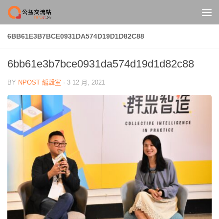
Skip to content
6BB61E3B7BCE0931DA574D19D1D82C88
6bb61e3b7bce0931da574d19d1d82c88
BY
NPOST 編輯室
·
3 12 月, 2021