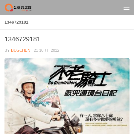
Skip to content
1346729181
1346729181
BY
BUGCHEN
·
21 10 月, 2012