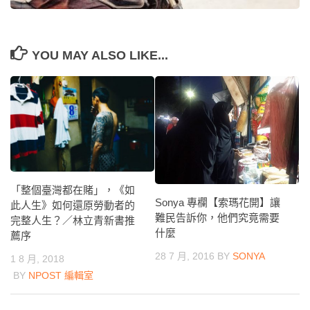
YOU MAY ALSO LIKE...
「整個臺灣都在賭」，《如
Sonya 專欄【索瑪花開】讓
此人生》如何還原勞動者的
難民告訴你，他們究竟需要
完整人生？／林立青新書推
什麼
薦序
28 7 月, 2016
BY
SONYA
1 8 月, 2018
BY
NPOST 編輯室