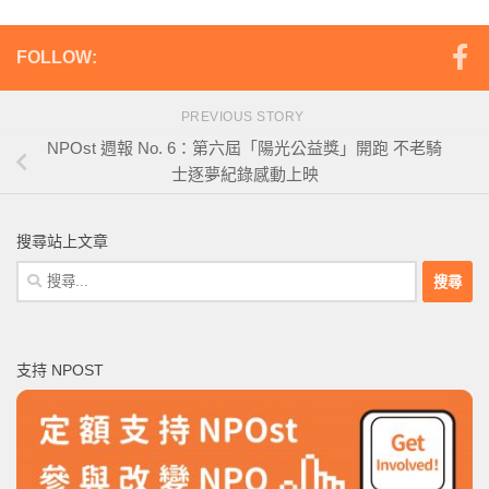
FOLLOW:
PREVIOUS STORY
NPOst 週報 No. 6：第六屆「陽光公益獎」開跑 不老騎
士逐夢紀錄感動上映
搜尋站上文章
搜
尋
關
鍵
支持 NPOST
字: