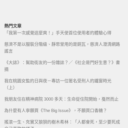
熱門文章
「我第一次感覺這麼爽！」手天使首位使用者的體驗心得
慈濟不是以服裝分階級、靜思堂用的是銅瓦，慈濟人澄清網路
謠言
《大誌》：幫助街友的一份雜誌？／《社企是門好生意？》書
摘
我在桃園女監的日與夜－專訪一位匿名受刑人的鐵窗時光
（上）
我朋友住在精神病院 3000 多天：生命從住院開始，戞然而止
為什麼有人寧願買《The Big Issue》，不願買口香糖？
搖滾一生、充實又狼狽的樹木希林：「人都會死，至少要死成