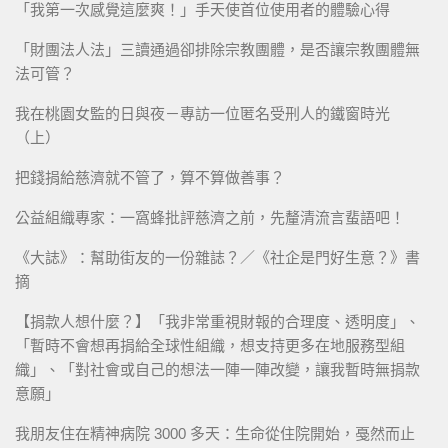
「我第一次感覺這麼爽！」手天使首位使用者的體驗心得
「財團法人法」三讀通過卻排除宗教團體，是否讓宗教團體無
法可管？
我在桃園女監的日與夜－專訪一位匿名受刑人的鐵窗時光
（上）
把錢捐給慈濟就不管了，算不算做善事？
公益組織專家：一窩蜂批評慈濟之前，先釐清流言蜚語吧！
《大誌》：幫助街友的一份雜誌？／《社企是門好生意？》書
摘
【捐款人想什麼？】「我非常重視財報的合理度、透明度」、
「暫時不會想再捐給全球性組織，想支持更多在地服務型組
織」、「對社會或自己的想法一陣一陣改變，讓我暫時無捐款
意願」
我朋友住在精神病院 3000 多天：生命從住院開始，戞然而止