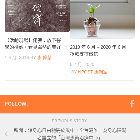
【活動現場】侘寂：放下醫
2019 年 6 月 – 2020 年 6 月
學的權威，看見弱勢的美好
捐款支持徵信
1 6 月, 2016
BY
李 修慧
5 7 月, 2020
BY
NPOST 編輯室
FOLLOW:
PREVIOUS STORY
新聞：讓身心自由馳騁於風中，全台灣唯一為身心障礙
者設立的「台灣馬術治療中心」