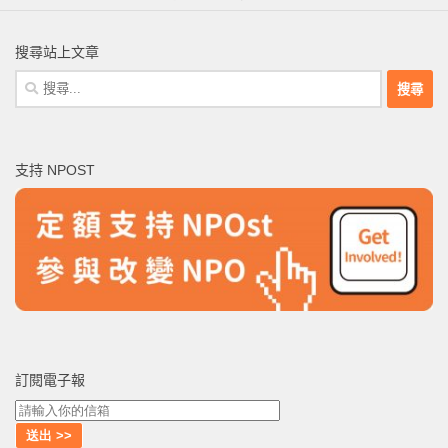
搜尋站上文章
搜
尋
關
鍵
支持 NPOST
字:
訂閱電子報