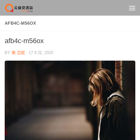
Skip to content
AFB4C-M56OX
afb4c-m56ox
BY
樂 亞妮
·
17 8 月, 2020