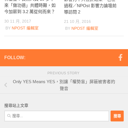
來「做功德」共體時艱，如
過程／NPOst 影響力論壇前
今加薪到 3.2 萬從何而來？
導訪問 2
30 11 月, 2017
21 10 月, 2016
BY
NPOST 編輯室
BY
NPOST 編輯室
FOLLOW:
PREVIOUS STORY
Only YES Means YES，別讓「權勢盲」屏蔽被害者的
聲音
搜尋站上文章
搜
尋
關