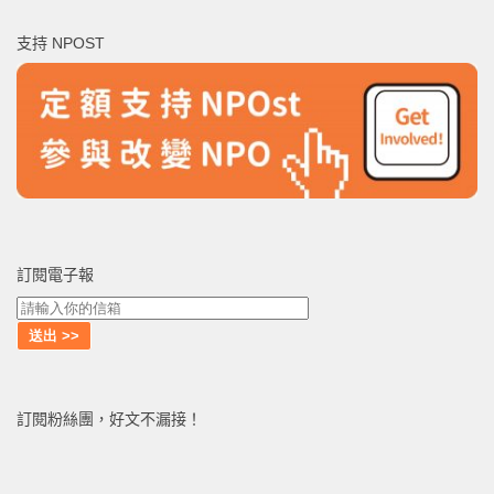
鍵
支持 NPOST
字:
訂閱電子報
訂閱粉絲團，好文不漏接！