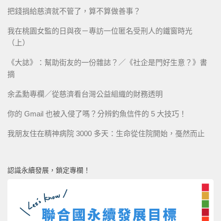
把錢捐給慈濟就不管了，算不算做善事？
我在桃園女監的日與夜－專訪一位匿名受刑人的鐵窗時光
（上）
《大誌》：幫助街友的一份雜誌？／《社企是門好生意？》書
摘
余孟勳專欄／從慈濟看台灣公益組織的財務透明
你的 Gmail 也被入侵了嗎？分辨釣魚信件的 5 大技巧！
我朋友住在精神病院 3000 多天：生命從住院開始，戞然而止
認識永續發展，鎖定專欄！