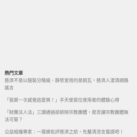
熱門文章
慈濟不是以服裝分階級、靜思堂用的是銅瓦，慈濟人澄清網路
謠言
「我第一次感覺這麼爽！」手天使首位使用者的體驗心得
「財團法人法」三讀通過卻排除宗教團體，是否讓宗教團體無
法可管？
公益組織專家：一窩蜂批評慈濟之前，先釐清流言蜚語吧！