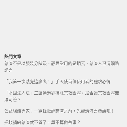
熱門文章
慈濟不是以服裝分階級、靜思堂用的是銅瓦，慈濟人澄清網路
謠言
「我第一次感覺這麼爽！」手天使首位使用者的體驗心得
「財團法人法」三讀通過卻排除宗教團體，是否讓宗教團體無
法可管？
公益組織專家：一窩蜂批評慈濟之前，先釐清流言蜚語吧！
把錢捐給慈濟就不管了，算不算做善事？