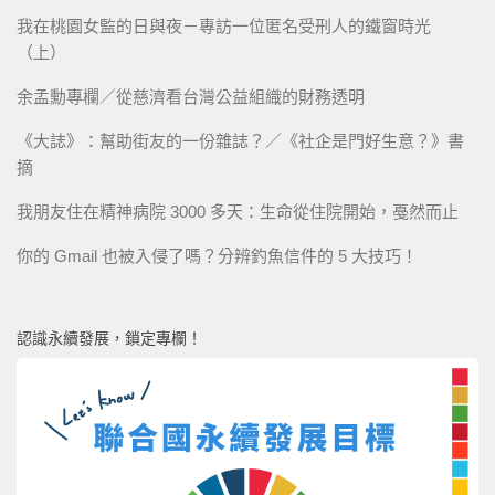
我在桃園女監的日與夜－專訪一位匿名受刑人的鐵窗時光
（上）
余孟勳專欄／從慈濟看台灣公益組織的財務透明
《大誌》：幫助街友的一份雜誌？／《社企是門好生意？》書
摘
我朋友住在精神病院 3000 多天：生命從住院開始，戞然而止
你的 Gmail 也被入侵了嗎？分辨釣魚信件的 5 大技巧！
認識永續發展，鎖定專欄！