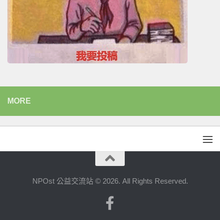
MORE
NPOst 公益交流站 © 2026. All Rights Reserved.