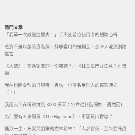
熱門文章
「我第一次感覺這麼爽！」手天使首位使用者的體驗心得
慈濟不是以服裝分階級、靜思堂用的是銅瓦，慈濟人澄清網路
謠言
《大誌》：幫助街友的一份雜誌？／《社企是門好生意？》書
摘
我在桃園女監的日與夜－專訪一位匿名受刑人的鐵窗時光
（上）
我朋友住在精神病院 3000 多天：生命從住院開始，戞然而止
為什麼有人寧願買《The Big Issue》，不願買口香糖？
搖滾一生、充實又狼狽的樹木希林：「人都會死，至少要死成