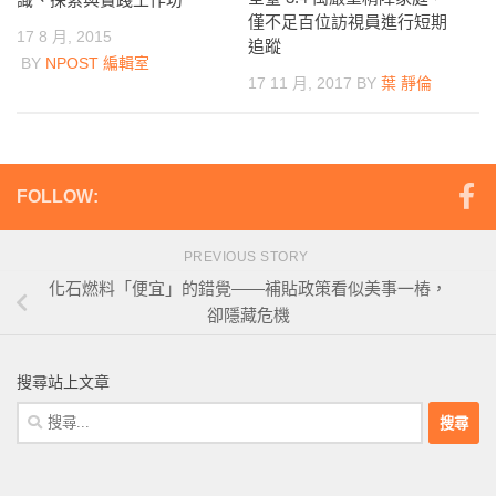
僅不足百位訪視員進行短期
17 8 月, 2015
追蹤
BY
NPOST 編輯室
17 11 月, 2017
BY
葉 靜倫
FOLLOW:
PREVIOUS STORY
化石燃料「便宜」的錯覺——補貼政策看似美事一樁，
卻隱藏危機
搜尋站上文章
搜
尋
關
鍵