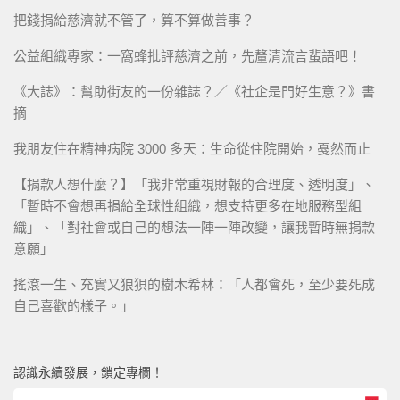
把錢捐給慈濟就不管了，算不算做善事？
公益組織專家：一窩蜂批評慈濟之前，先釐清流言蜚語吧！
《大誌》：幫助街友的一份雜誌？／《社企是門好生意？》書
摘
我朋友住在精神病院 3000 多天：生命從住院開始，戞然而止
【捐款人想什麼？】「我非常重視財報的合理度、透明度」、
「暫時不會想再捐給全球性組織，想支持更多在地服務型組
織」、「對社會或自己的想法一陣一陣改變，讓我暫時無捐款
意願」
搖滾一生、充實又狼狽的樹木希林：「人都會死，至少要死成
自己喜歡的樣子。」
認識永續發展，鎖定專欄！