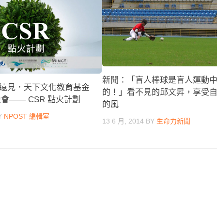
新聞：「盲人棒球是盲人運動
遠見．天下文化教育基金
的！」看不見的邱文昇，享受
金會—— CSR 點火計劃
的風
Y
NPOST 編輯室
13 6 月, 2014
BY
生命力新聞