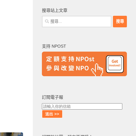
搜尋站上文章
搜
尋
關
鍵
支持 NPOST
字:
訂閱電子報