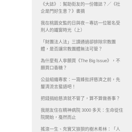
《大誌》：幫助街友的一份雜誌？／《社
企是門好生意？》書摘
我在桃園女監的日與夜－專訪一位匿名受
刑人的鐵窗時光（上）
「財團法人法」三讀通過卻排除宗教團
體，是否讓宗教團體無法可管？
為什麼有人寧願買《The Big Issue》，不
願買口香糖？
公益組織專家：一窩蜂批評慈濟之前，先
釐清流言蜚語吧！
把錢捐給慈濟就不管了，算不算做善事？
我朋友住在精神病院 3000 多天：生命從住
院開始，戞然而止
搖滾一生、充實又狼狽的樹木希林：「人