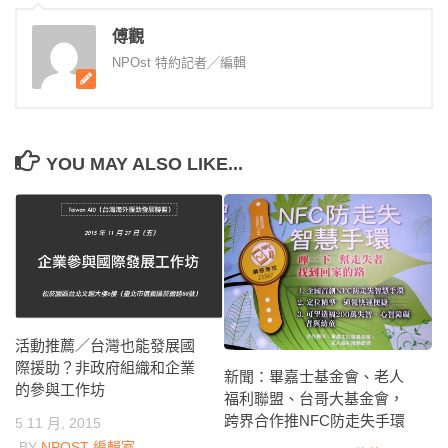
傅觀
NPOst 特約記者╱編輯
YOU MAY ALSO LIKE...
活動推薦／台灣也能發展國
際援助？非政府組織和企業
新聞：畢嘉士基金會、老人
的參與工作坊
福利聯盟、台哥大基金會，
跨界合作推NFC防走失手環
5 11 月, 2015
BY
NPOST 編輯室