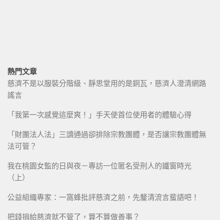
熱門文章
慈濟不是以服裝分階級、靜思堂用的是銅瓦，慈濟人澄清網路
謠言
「我第一次感覺這麼爽！」手天使首位使用者的體驗心得
「財團法人法」三讀通過卻排除宗教團體，是否讓宗教團體無
法可管？
我在桃園女監的日與夜－專訪一位匿名受刑人的鐵窗時光
（上）
公益組織專家：一窩蜂批評慈濟之前，先釐清流言蜚語吧！
把錢捐給慈濟就不管了，算不算做善事？