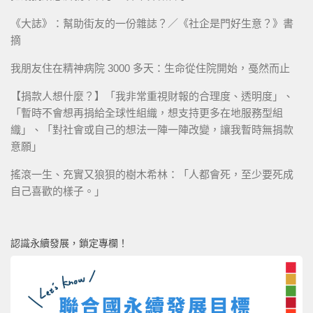
《大誌》：幫助街友的一份雜誌？／《社企是門好生意？》書
摘
我朋友住在精神病院 3000 多天：生命從住院開始，戞然而止
【捐款人想什麼？】「我非常重視財報的合理度、透明度」、
「暫時不會想再捐給全球性組織，想支持更多在地服務型組
織」、「對社會或自己的想法一陣一陣改變，讓我暫時無捐款
意願」
搖滾一生、充實又狼狽的樹木希林：「人都會死，至少要死成
自己喜歡的樣子。」
認識永續發展，鎖定專欄！