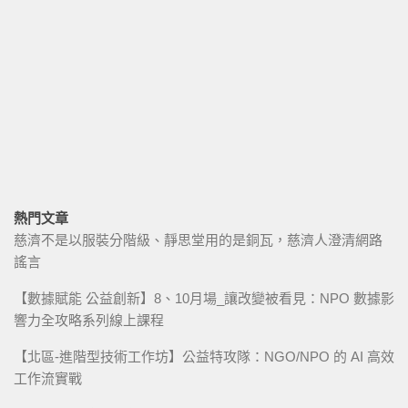
熱門文章
慈濟不是以服裝分階級、靜思堂用的是銅瓦，慈濟人澄清網路
謠言
【數據賦能 公益創新】8、10月場_讓改變被看見：NPO 數據影
響力全攻略系列線上課程
【北區-進階型技術工作坊】公益特攻隊：NGO/NPO 的 AI 高效
工作流實戰