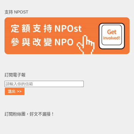
鍵
支持 NPOST
字:
訂閱電子報
訂閱粉絲團，好文不漏接！