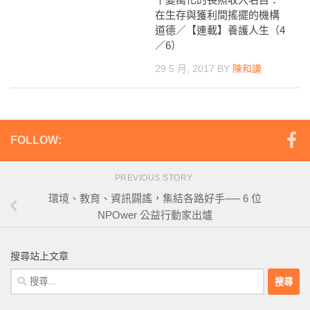
在生存與獲利間搖擺的機構
道德／【連載】養護人生（4
／6）
29 5 月, 2017
BY
陳和謙
FOLLOW:
PREVIOUS STORY
環境、教育、資訊闢謠，集結各路好手── 6 位
NPOwer 公益行動家出爐
搜尋站上文章
搜
尋
關