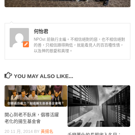
何怡君
NPOst 前執行主編。不相信絕對的惡，也不相信絕對
的善，只相信蹲得夠低，就能看見人的百百種性情，
以及神的慈愛和真理。
YOU MAY ALSO LIKE...
開心到老不臥床，倡導活躍
老化的揚生基金會
20 11 月, 2014
BY
黃揚名
千變萬化的長照收入名目：