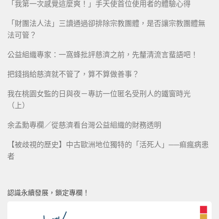
「我第一次感覺這麼爽！」手天使首位使用者的體驗心得
「財團法人法」三讀通過卻排除宗教團體，是否讓宗教團體無
法可管？
公益組織專家：一窩蜂批評慈濟之前，先釐清流言蜚語吧！
把錢捐給慈濟就不管了，算不算做善事？
我在桃園女監的日與夜－專訪一位匿名受刑人的鐵窗時光
（上）
余孟勳專欄／從慈濟看台灣公益組織的財務透明
【被歧視的歷史】中古歐洲地位獨特的「活死人」──痲瘋病患
者
認識永續發展，鎖定專欄！