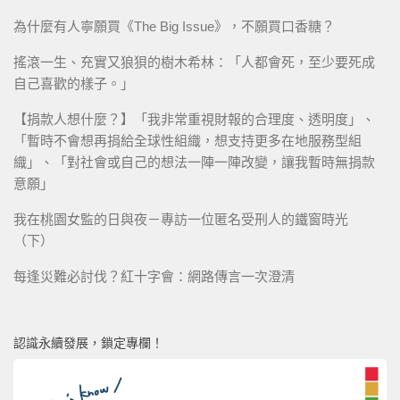
為什麼有人寧願買《The Big Issue》，不願買口香糖？
搖滾一生、充實又狼狽的樹木希林：「人都會死，至少要死成
自己喜歡的樣子。」
【捐款人想什麼？】「我非常重視財報的合理度、透明度」、
「暫時不會想再捐給全球性組織，想支持更多在地服務型組
織」、「對社會或自己的想法一陣一陣改變，讓我暫時無捐款
意願」
我在桃園女監的日與夜－專訪一位匿名受刑人的鐵窗時光
（下）
每逢災難必討伐？紅十字會：網路傳言一次澄清
認識永續發展，鎖定專欄！