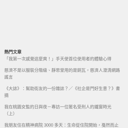
熱門文章
「我第一次感覺這麼爽！」手天使首位使用者的體驗心得
慈濟不是以服裝分階級、靜思堂用的是銅瓦，慈濟人澄清網路
謠言
《大誌》：幫助街友的一份雜誌？／《社企是門好生意？》書
摘
我在桃園女監的日與夜－專訪一位匿名受刑人的鐵窗時光
（上）
我朋友住在精神病院 3000 多天：生命從住院開始，戞然而止