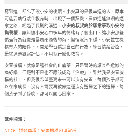
寫到這，都忘了說小安的後續。小安真的是很幸運的人，原本
可能要執行感化教育時，出現了一個契機，看似遙遙無期的返
家之路，經過了長期的溝通，
小安的叔叔終於願意爭取小安的
撫養權
，讓糾纏小安心中多年的情緒有了個出口，讓小安那些
偏差行為就像是暴風雨過後的海，慢慢逐漸平穩，小安並在機
構眾人的陪伴下，開始學習穩定自己的行為，練習情緒管控，
最終通過觀察評估，不用執行感化教育。
安置機構，就像是種社會的止痛藥，只是暫時的讓某些遺憾的
痛紓緩，但絕對不是也不應該成為「治療」，雖然我是安置機
構的社工，但我很希望臺灣未來可以沒有安置，每個孩子都可
以在家成長，沒有人需要再被做這種沒有選擇之下的選擇，每
個孩子到了傍晚，都可以開心回家。
延伸閱讀：
NPOst 議題專欄：安置機構困境解析