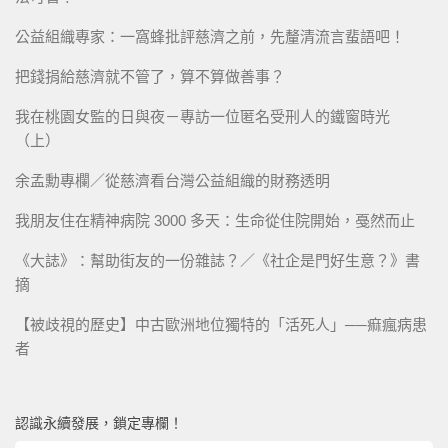
公益組織專家：一窩蜂批評慈濟之前，先釐清流言蜚語吧！
把錢捐給慈濟就不管了，算不算做善事？
我在桃園女監的日與夜－專訪一位匿名受刑人的鐵窗時光
（上）
余孟勳專欄／從慈濟看台灣公益組織的財務透明
我朋友住在精神病院 3000 多天：生命從住院開始，戞然而止
《大誌》：幫助街友的一份雜誌？／《社企是門好生意？》書
摘
【被歧視的歷史】中古歐洲地位獨特的「活死人」──痲瘋病患
者
認識永續發展，鎖定專欄！