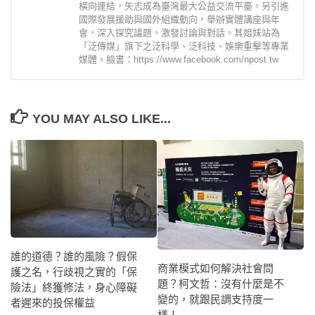
橫向連結，矢志成為臺灣最大公益交流平臺。另引進
國際發展援助與國外組織動向，舉辦實體講座與年
會，深入探究議題，激發討論與對話。其姐妹站為
「泛傳媒」旗下之泛科學、泛科技、娛樂重擊等專業
媒體。臉書：https://www.facebook.com/npost.tw
YOU MAY ALSO LIKE...
誰的道德？誰的風險？假保
商業模式如何解決社會問
護之名，行歧視之實的「保
題？柯文哲：沒有什麼是不
險法」終獲修法，身心障礙
變的，就跟民調支持度一
者遲來的投保權益
樣！