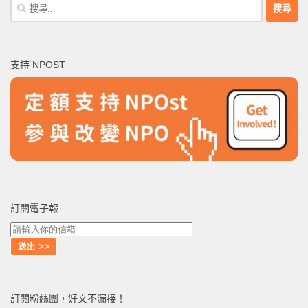
搜
尋
關
鍵
支持 NPOST
字:
訂閱電子報
訂閱粉絲團，好文不漏接！