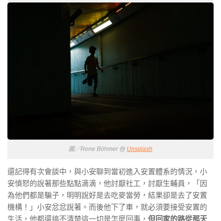
圖／Rene Böhmer @
Unsplash
還記得有次會談中，與小安聊到當初進入安置體系的情況，小
安憤怒的說著那些點點滴滴，他討厭社工，討厭生輔員，「因
為他們都是騙子，明明說好是去吃麥當勞，結果卻是去了安置
機構！」小安忿忿說著。而後他下了車，就必須要接受安置的
生活，他都還搞不清楚這一切是怎麼回事，
但回家的路從那天