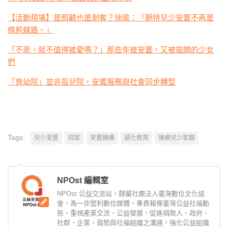
【活動現場】是照顧也是剝奪？徐瑜：「期待兒少安置不再是
條荊棘路。」
「不乖，就不值得被愛嗎？」那些年被安置，又被拋開的少女
們
「育幼院」並非孤兒院，安置服務與社會同步轉型
Tags:
兒少安置
回家
安置機構
感化教育
陳綢兒少家園
NPOst 編輯室
NPOst 公益交流站，隸屬社團法人臺灣數位文化協
會，為一非營利數位媒體，專責報導臺灣公益社福動
態，重視產業交流、公益發展，促進捐款人、政府、
社群、企業、弱勢與社福組織之溝通，強化公益組織