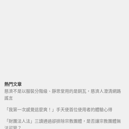
熱門文章
慈濟不是以服裝分階級、靜思堂用的是銅瓦，慈濟人澄清網路
謠言
「我第一次感覺這麼爽！」手天使首位使用者的體驗心得
「財團法人法」三讀通過卻排除宗教團體，是否讓宗教團體無
法可管？