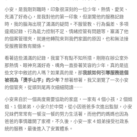
小安，是我剛到職時，印象很深刻的一位少年，熱情、愛笑、
充滿了好奇心，是我對他的第一印象，但瀏覽他的服務記錄
時，我的腦海出現了滿滿的疑問。不服管教、行為偏差、多項
違規記錄、行為能力控制不足、情緒控管有問題等，塞滿了他
的個案管理夾，就連他轉院來到我們家園的原因，也和無法接
受服務管教有關係。
看著這些滿滿的記錄，我當下有點不知所措，剛剛在辦公室外
那熱情、眼神充滿好奇、嘴角一直掛著笑容的少年，真的是這
些文字中敘述的人嗎？如果真的是，那
我該如何引導服務這個
被視為「燙手山芋」的少年？
想著想著，我又瀏覽了一次小安
的個管夾，從頭到尾再次細細閱讀⋯⋯
小安來自於一個高度需要協助的家庭，一家有 4 個小孩，2 個姐
姐、1 個弟弟，小安介於中間，從小因爸爸多次進出監獄，小安
兄妹們常常有一餐沒一餐的努力生活著，而他們的媽媽也因為
爸爸的事情離開了家裡，不久後，小安一家 4 姐弟接受社政系
統的服務，最後進入了安置體系。