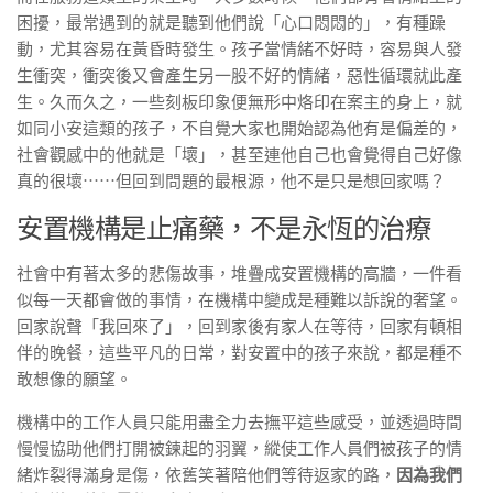
困擾，最常遇到的就是聽到他們說「心口悶悶的」，有種躁
動，尤其容易在黃昏時發生。孩子當情緒不好時，容易與人發
生衝突，衝突後又會產生另一股不好的情緒，惡性循環就此產
生。久而久之，一些刻板印象便無形中烙印在案主的身上，就
如同小安這類的孩子，不自覺大家也開始認為他有是偏差的，
社會觀感中的他就是「壞」，甚至連他自己也會覺得自己好像
真的很壞⋯⋯但回到問題的最根源，他不是只是想回家嗎？
安置機構是止痛藥，不是永恆的治療
社會中有著太多的悲傷故事，堆疊成安置機構的高牆，一件看
似每一天都會做的事情，在機構中變成是種難以訴說的奢望。
回家說聲「我回來了」，回到家後有家人在等待，回家有頓相
伴的晚餐，這些平凡的日常，對安置中的孩子來說，都是種不
敢想像的願望。
機構中的工作人員只能用盡全力去撫平這些感受，並透過時間
慢慢協助他們打開被鍊起的羽翼，縱使工作人員們被孩子的情
緒炸裂得滿身是傷，依舊笑著陪他們等待返家的路，
因為我們