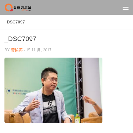
Skip to content
_DSC7097
_DSC7097
BY
黃愉婷
·
15 11 月, 2017