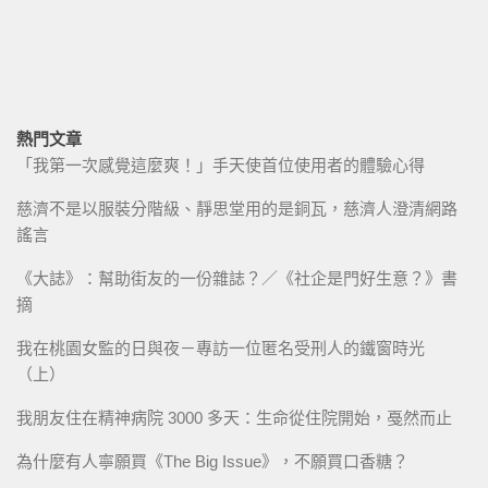
熱門文章
「我第一次感覺這麼爽！」手天使首位使用者的體驗心得
慈濟不是以服裝分階級、靜思堂用的是銅瓦，慈濟人澄清網路
謠言
《大誌》：幫助街友的一份雜誌？／《社企是門好生意？》書
摘
我在桃園女監的日與夜－專訪一位匿名受刑人的鐵窗時光
（上）
我朋友住在精神病院 3000 多天：生命從住院開始，戞然而止
為什麼有人寧願買《The Big Issue》，不願買口香糖？