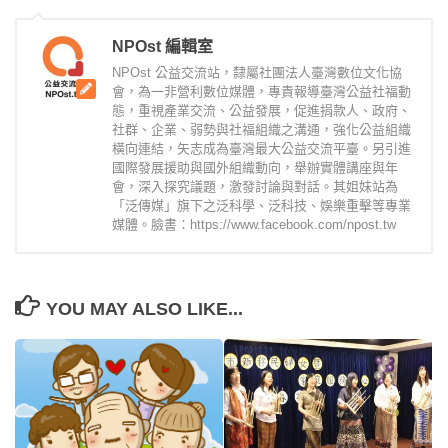
NPOst 編輯室
NPOst 公益交流站，隸屬社團法人臺灣數位文化協
會，為一非營利數位媒體，專責報導臺灣公益社福動
態，重視產業交流、公益發展，促進捐款人、政府、
社群、企業、弱勢與社福組織之溝通，強化公益組織
橫向連結，矢志成為臺灣最大公益交流平臺。另引進
國際發展援助與國外組織動向，舉辦實體講座與年
會，深入探究議題，激發討論與對話。其姐妹站為
「泛傳媒」旗下之泛科學、泛科技、娛樂重擊等專業
媒體。臉書：https://www.facebook.com/npost.tw
YOU MAY ALSO LIKE...