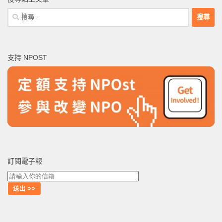
搜
尋
關
鍵
支持 NPOST
字:
訂閱電子報