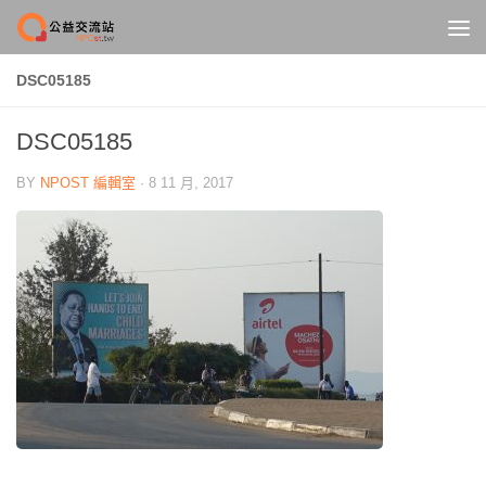
Skip to content
DSC05185
DSC05185
BY
NPOST 編輯室
·
8 11 月, 2017