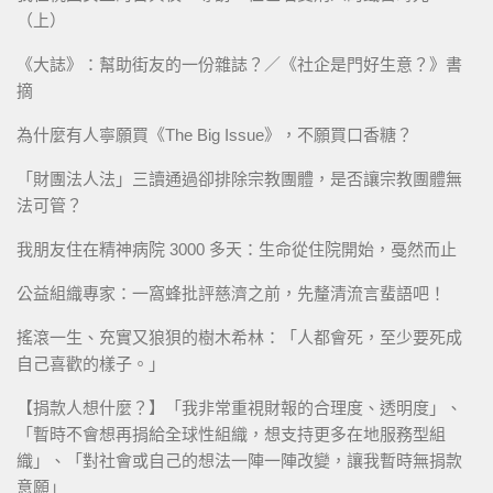
（上）
《大誌》：幫助街友的一份雜誌？／《社企是門好生意？》書
摘
為什麼有人寧願買《The Big Issue》，不願買口香糖？
「財團法人法」三讀通過卻排除宗教團體，是否讓宗教團體無
法可管？
我朋友住在精神病院 3000 多天：生命從住院開始，戞然而止
公益組織專家：一窩蜂批評慈濟之前，先釐清流言蜚語吧！
搖滾一生、充實又狼狽的樹木希林：「人都會死，至少要死成
自己喜歡的樣子。」
【捐款人想什麼？】「我非常重視財報的合理度、透明度」、
「暫時不會想再捐給全球性組織，想支持更多在地服務型組
織」、「對社會或自己的想法一陣一陣改變，讓我暫時無捐款
意願」