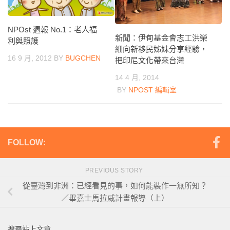
NPOst 週報 No.1：老人福
新聞：伊甸基金會志工洪榮
利與照護
細向新移民姊妹分享經驗，
16 9 月, 2012
BY
BUGCHEN
把印尼文化帶來台灣
14 4 月, 2014
BY
NPOST 編輯室
FOLLOW:
PREVIOUS STORY
從臺灣到非洲：已經看見的事，如何能裝作一無所知？
／畢嘉士馬拉威計畫報導（上）
搜尋站上文章