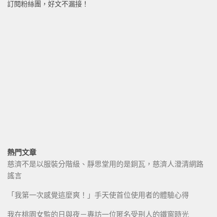
訂閱粉絲團，好文不漏接！
熱門文章
慈濟不是以服裝分階級、靜思堂用的是銅瓦，慈濟人澄清網路
謠言
「我第一次感覺這麼爽！」手天使首位使用者的體驗心得
我在桃園女監的日與夜－專訪一位匿名受刑人的鐵窗時光