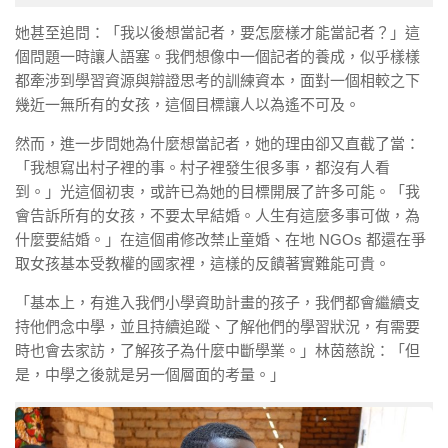
她甚至追問：
「我以後想當記者，要怎麼樣才能當記者？」
這
個問題一時讓人語塞。我們想像中一個記者的養成，似乎樣樣
都牽涉到學習資源與辯證思考的訓練資本，面對一個相較之下
幾近一無所有的女孩，這個目標讓人以為遙不可及。
然而，進一步問她為什麼想當記者，她的理由卻又直截了當：
「我想寫出村子裡的事。村子裡發生很多事，都沒有人看
到。」光這個初衷，或許已為她的目標開展了許多可能。「我
會告訴所有的女孩，不要太早結婚。人生有這麼多事可做，為
什麼要結婚。」在這個甫修改禁止童婚、在地
NGOs
都還在爭
取女孩基本受教權的國家裡，這樣的反饋著實難能可貴。
「基本上，有進入我們小學資助計畫的孩子，我們都會繼續支
持他們念中學，並且持續追蹤、了解他們的學習狀況，有需要
時也會去家訪，了解孩子為什麼中斷學業。」林茵慈說：「但
是，中學之後就是另一個層面的考量。」