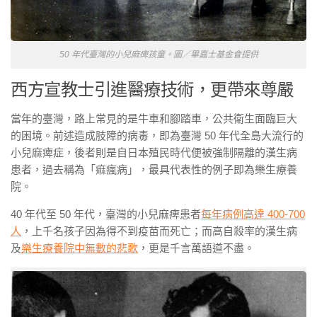
50 年代臺灣的小兒麻痺孩童。圖／畢嘉士基金會提供
西方宣教士引進醫療技術，更帶來尊嚴
當年的臺灣，路上常見的是牛車和腳踏車，公共衛生面臨巨大
的困境。前述造成肢障的病毒，即為臺灣
50
年代全島大流行的
小兒麻痺症，後者則是自日本殖民時代便被強制隔離的漢生病
患者，過去稱為「痲瘋病」，最具代表性的例子即為樂生療養
院。
40
年代至 5
0
年代，臺灣的小兒麻痺患者
每年病例高達
400-700
人
，上千名孩子因為得不到疫苗而死亡；而高自殺率的漢生病
及
樂生療養院中無數的悲歌
，更是千言萬語道不盡。