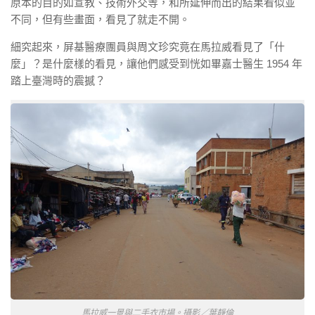
原本的目的如宣教、技術外交等，和所延伸而出的結果看似並
不同，但
有些畫面，看見了就走不開。
細究起來，屏基醫療團員與周文珍究竟在馬拉威看見了「什
麼」？是什麼樣的看見，讓他們感受到恍如畢嘉士醫生
1954
年
踏上臺灣時的震撼？
馬拉威一景與二手衣市場。攝影／葉靜倫