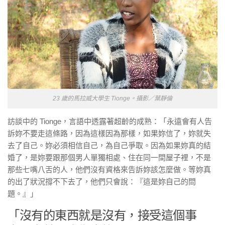
23 歲的馬拉威大學生 Tionge。攝影／葉靜倫
訪談中的
Tionge
，言語中透露著超齡的成熟：「永遠會有人告
訴妳不要走這條路，因為這樣因為那樣，如果妳信了，妳就
失
去了自己。
妳必須相信自己，為自己爭取。因為如果妳真的結
婚了，是妳要跟那個男人單獨相處、住在同一間屋子裡，不是
那些七嘴八舌的人，他們沒有資格來告訴妳該怎麼做。等妳真
的出了狀況撐不下去了，他們只會說：『這是妳自己的問
題。』」
「沒有的東西就是沒有，接受這個事