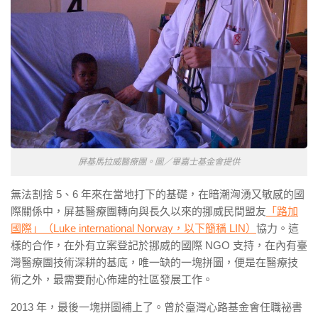
屏基馬拉威醫療團。圖／畢嘉士基金會提供
無法割捨
5
、
6
年來在當地打下的基礎，在暗潮洶湧又敏感的國
際關係中，屏基醫療團轉向與長久以來的挪威民間盟友
「路加
國際」（
Luke international Norway
，以下簡稱
LIN
）
協力。這
樣的合作，在外有立案登記於挪威的國際
NGO
支持，在內有臺
灣醫療團技術深耕的基底，唯一缺的一塊拼圖，便是在醫療技
術之外，最需要耐心佈建的社區發展工作。
2013
年，最後一塊拼圖補上了。曾於臺灣心路基金會任職祕書