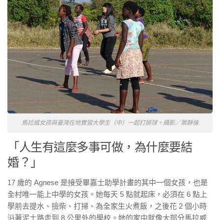
馬拉威女孩與臺灣在地實習大學生（中）一起打排球。攝影／葉靜倫
「人生有這麼多事可做，為什麼要結
婚？」
17
歲的
Agnese
是接受畢嘉士助學計畫的其中一個女孩，也是
全村唯一能上中學的女孩。她每天
5
點就起床，必須在
6
點上
學前去提水、撿柴、打掃、為全家生火煮飯，之後花
2
個小時
沿著泥土路走到
8
公里外的學校。她的家中就像大部分馬拉威