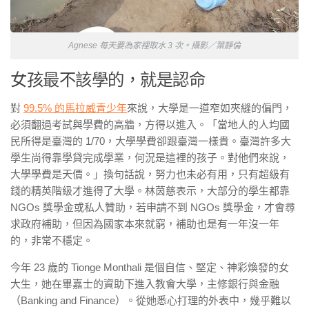
Agnese 每天要為家裡取水 3 次。攝影／葉靜倫
女孩最不該學的，就是認命
對
99.5%
的馬拉威青少年
來說，大學是一道窄如夾縫的偏門，
必須翻過考試與學費的高牆，方得以進入。「當地人的人均國
民所得是臺灣的
1/70
，大學學費卻跟臺灣一樣貴。臺灣許多大
學生尚得靠學貸完成學業，何況是這裡的孩子。對他們來說，
大學學費是天價。」換句話說，
努力也未必有用
，只有超級有
錢的精英階級才進得了大學。林茵慈表示，大部分的學生都靠
NGOs 獎學金
或私人贊助，若申請不到
NGOs
獎學金，才會尋
求政府補助，但因為國家本來就窮，補助也是有一年沒一年
的，非常不穩定。
今年
23
歲的
Tionge Monthali
是個自信、堅定、神彩煥發的女
大生，她在畢嘉士的資助下進入教會大學，主修銀行與金融
（
Banking and Finance
）。從她悉心打理的外表中，幾乎難以