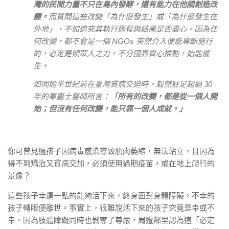
灣的民間力量不只在島內發酵，還有能力在他國創造改
變。
而質問這些改變「為什麼發生」或「為什麼發生在
外地」，不如追究其執行過程與結果是否盡心。因為任
何改變，都不會是一個 NGOs 突然介入便能專斷施行
的，必定是傾眾人之力，不分國界齊心推動，始能催
生。
如同逾半世紀前在臺灣貧病交迫時，毅然駐足超過 30
年的畢嘉士醫師所言：
「所有的改變，都是從一個人開
始；但沒有任何改變，能只靠一個人成就。」
你可曾見過孩子因病毒感染導致肌肉萎縮，無法站立，且因為
得不到矯治又貧病交加，必須使用過期疫苗，或在地上爬行的
景像？
這些孩子幸運一點的能夠活下來，終身面對身體障礙，不幸的
孩子轉眼便離世。事實上，很難說活下來的孩子究竟是幸或不
幸。因為肢體障礙同時也剝奪了尊嚴，周遭鄰里認為這「必定