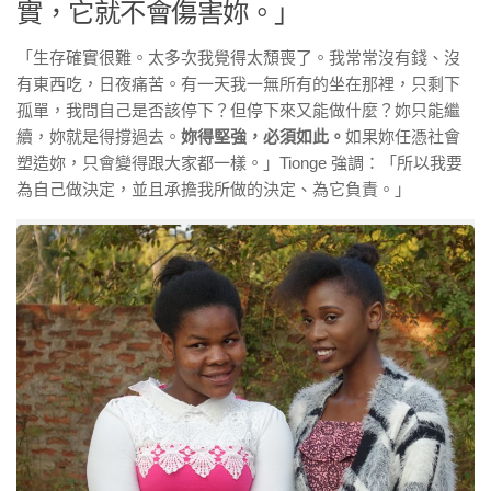
實，它就不會傷害妳。」
「生存確實很難。太多次我覺得太頹喪了。我常常沒有錢、沒
有東西吃，日夜痛苦。有一天我一無所有的坐在那裡，只剩下
孤單，我問自己是否該停下？但停下來又能做什麼？妳只能繼
續，妳就是得撐過去。
妳得堅強，必須如此。
如果妳任憑社會
塑造妳，只會變得跟大家都一樣。」
Tionge
強調：「所以
我要
為自己做決定，並且承擔我所做的決定、為它負責。
」