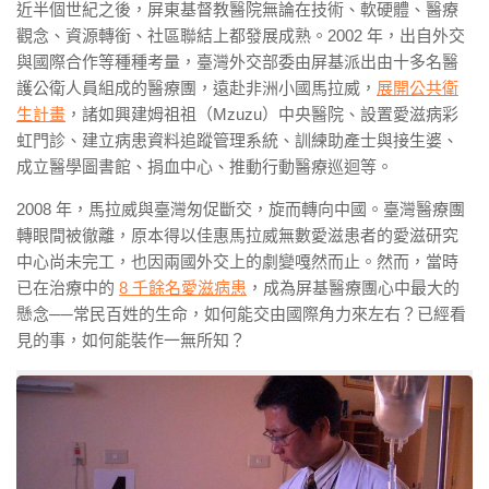
近半個世紀之後，屏東基督教醫院無論在技術、軟硬體、醫療
觀念、資源轉銜、社區聯結上都發展成熟。
2002
年，出自外交
與國際合作等種種考量，臺灣外交部委由屏基派出由十多名醫
護公衛人員組成的醫療團，遠赴非洲小國馬拉威，
展開公共衛
生計畫
，諸如興建姆祖祖（
Mzuzu
）中央醫院、設置愛滋病彩
虹門診、建立病患資料追蹤管理系統、訓練助產士與接生婆、
成立醫學圖書館、捐血中心、推動行動醫療巡迴等。
2008
年，馬拉威與臺灣匆促斷交，旋而轉向中國。臺灣醫療團
轉眼間被徹離，原本得以佳惠馬拉威無數愛滋患者的愛滋研究
中心尚未完工，也因兩國外交上的劇變嘎然而止。然而，當時
已在治療中的
8
千餘名愛滋病患
，成為屏基醫療團心中最大的
懸念──
常民百姓的生命，如何能交由國際角力來左右？已經看
見的事，如何能裝作一無所知？