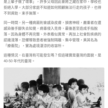
是上輩子做了壞事」，許多父母因此會將之藏在家中，學校也
拒絕入學。大部分家庭不知道如何照顧無法行走的孩子，也得
不到資助，束手無策。
同一時間，另一種病菌則會感染皮膚，損害神經，嚴重者在遭
感染後手腳失去知覺，病毒侵入見骨，最後甚至造成手指脫
落。因為身體不再完整、外表看似異常，再加上社會對疾病的
認識淺薄，恐懼導致患者被強制隔離、集中管理，美其名為
「療養院」，實為處境淒涼的收容所。
這種情況，在臺灣有可能發生嗎？但這確實是臺灣的面貌，是
40-50
年代的臺灣。