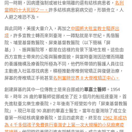
同一時期，因病遭強制或被社會隔離的還有結核病患者，
名列
當時的十大死因之一。
許多結核病患窮病交迫，形鎖骨立，人
人避之唯恐不及。
與此同時，美援大量介入，再加之
中國將大批宣教士驅逐出
境
，許多宣教士轉而來到臺灣，一蹲點就是半世紀。馬偕醫
院、埔里基督教醫院、屏東基督教醫院（以下簡稱「屏
基」）、振興醫院等，都是在這樣的背景下落地生根。這些由
西方宣教士帶來的公衛與醫療面貌，與當時臺灣因恐懼而隔離
的養護機構及療養院所極為不同，他們所帶領的醫護人員往往
主動進入社區尋找病患，積極推動脊椎側彎矯正與復健治療，
屏基的脊椎矯正手術甚至
名列當時世界
8
大脊椎矯正中心。
創建屏基的其中一位傳教士是來自挪威的
畢嘉士醫師
。
1954
年，時
年 26
歲的畢醫師從挪威坐了近
3
個月的船抵達臺灣，首
先進駐臺北樂生療養院，
2
年後南下經營如今的「屏東基督教醫
院」。現已年屆
90
高齡的畢嘉士醫生，當年在臺灣除了成立全
臺第一所結核病童療養院，並且四處奔走，終至在
1962
年成功
為
4
千多個孩子免費進行臺灣史上第一次大規模的小兒麻痺疫
苗接種。
他同時從美國引進支架輔具技術、成立支架工廠，隔