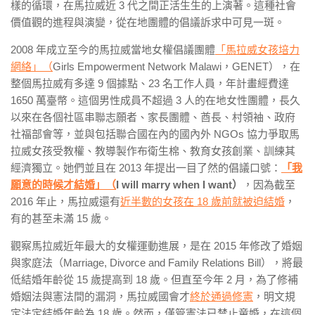
樣的循環，在馬拉威近
3
代之間正活生生的上演著。這種社會
價值觀的進程與演變，從在地團體的倡議訴求中可見一斑。
2008
年成立至今的馬拉威當地女權倡議團體
「馬拉威女孩培力
網絡」（
Girls Empowerment Network Malawi
，
GENET
），在
整個馬拉威有多達
9
個據點、
23
名工作人員，年計畫經費達
1650
萬臺幣。這個男性成員不超過
3
人的在地女性團體，長久
以來在各個社區串聯志願者、家長團體、酋長、村領袖、政府
社福部會等，並與包括聯合國在內的國內外
NGOs
協力爭取馬
拉威女孩受教權、教導製作布衛生棉、教育女孩創業、訓練其
經濟獨立。她們並且在
2013
年提出一目了然的倡議口號：
「我
願意的時候才結婚」（
I will marry when I want
）
，因為截至
2016
年止，馬拉威還有
近半數的女孩在
18
歲前就被迫結婚
，
有的甚至未滿
15
歲。
觀察馬拉威近年最大的女權運動進展，是在
2015
年修改了婚姻
與家庭法（Marriage, Divorce and Family Relations Bill），將最
低結婚年齡
從 15 歲提高到 18 歲。但直至今年 2 月，為了修補
婚姻法與憲法間的漏洞，馬拉威國會才
終於通過修憲
，明文規
定法定結婚年齡為 18 歲。然而，僅管憲法已禁止童婚，在這個