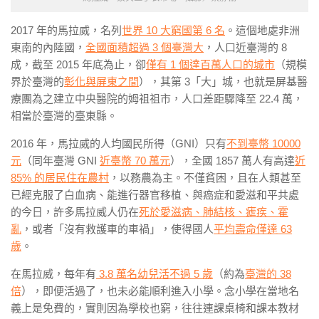
2017
年的馬拉威，名列
世界
10
大窮國第
6
名
。這個地處非洲
東南的內陸國，
全國面積超過
3
個臺灣大
，人口近臺灣的
8
成，截至
2015
年底為止，卻
僅有
1
個達百萬人口的城市
（規模
界於臺灣的
彰化與屏東之間
），其第
3「
大」城，也就是屏基醫
療團為之建立中央醫院的姆祖祖市，人口差距驟降至
22.4
萬，
相當於臺灣的臺東縣。
2016 年，
馬拉威的人均國民所得
（GNI）
只有
不到臺幣
10000
元
（同年臺灣
GNI
近臺幣
70
萬元
），全國 1857 萬人有高達
近
85% 的
居民住在農村
，以務農為主。不僅貧困，且在人類甚至
已經克服了白血病、能進行器官移植、與癌症和愛滋和平共處
的今日，許多馬拉威人仍在
死於愛滋病、肺結核、瘧疾、霍
亂
，或者「沒有救護車的車禍」
，使得國人
平均壽命僅達 63
歲
。
在馬拉威，
每年有
3.8 萬名幼兒活不過 5 歲
（約為
臺灣的 38
倍
），即便活過了，也未必能順利進入小學。
念小學在當地名
義上是免費的，實則因為學校也窮，往往連課桌椅和課本教材