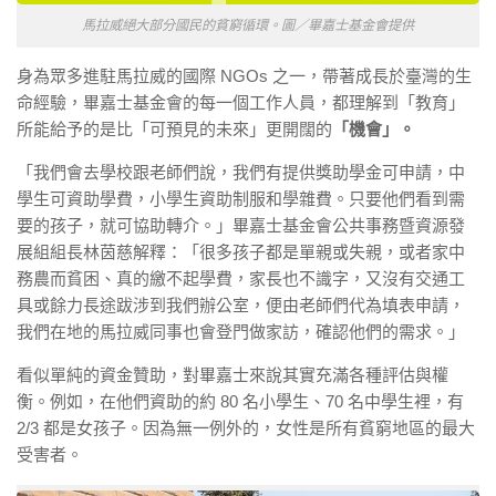
馬拉威絕大部分國民的貧窮循環。圖／畢嘉士基金會提供
身為眾多進駐馬拉威的國際
NGOs
之一，帶著成長於臺灣的生
命經驗，畢嘉士基金會的每一個工作人員，都理解到「教育」
所能給予的是比「可預見的未來」更開闊的
「機會」。
「我們會去學校跟老師們說，我們有提供獎助學金可申請，中
學生可資助學費，小學生資助制服和學雜費。只要他們看到需
要的孩子，就可協助轉介。」畢嘉士基金會公共事務暨資源發
展組組長林茵慈解釋：「很多孩子都是單親或失親，或者家中
務農而貧困、真的繳不起學費，家長也不識字，又沒有交通工
具或餘力長途跋涉到我們辦公室，便由老師們代為填表申請，
我們在地的馬拉威同事也會登門做家訪，確認他們的需求。」
看似單純的資金贊助，對畢嘉士來說其實充滿各種評估與權
衡。例如，在他們資助的約
80
名小學生、
70
名中學生裡，有
2/3
都是女孩子。因為無一例外的，女性是所有貧窮地區的最大
受害者。