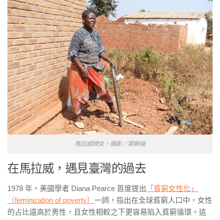
馬拉威婦女。攝影／葉靜倫
在馬拉威，遇見臺灣的過去
1978
年，美國學者
Diana Pearce
首度提出
「貧窮女性化」
（
feminization of poverty
）
一詞，指出在全球貧窮人口中，女性
的占比遠高於男性，且女性相較之下更容易陷入貧窮循環。這