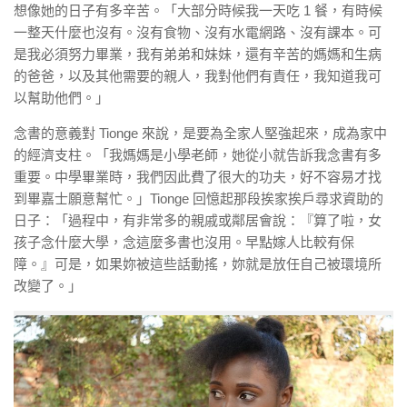
想像她的日子有多辛苦。「大部分時候我一天吃
1
餐，有時候
一整天什麼也沒有。沒有食物、沒有水電網路、沒有課本。可
是我必須努力畢業，我有弟弟和妹妹，還有辛苦的媽媽和生病
的爸爸，以及其他需要的親人，我對他們有責任，我知道我可
以幫助他們。」
念書的意義對
Tionge
來說，是要為全家人堅強起來，成為家中
的經濟支柱。「我媽媽是小學老師，她從小就告訴我念書有多
重要。中學畢業時，我們因此費了很大的功夫，好不容易才找
到畢嘉士願意幫忙。」
Tionge
回憶起那段挨家挨戶尋求資助的
日子：「過程中，有非常多的親戚或鄰居會說：『算了啦，女
孩子念什麼大學，念這麼多書也沒用。早點嫁人比較有保
障。』可是，如果妳被這些話動搖，妳就是放任自己被環境所
改變了。」