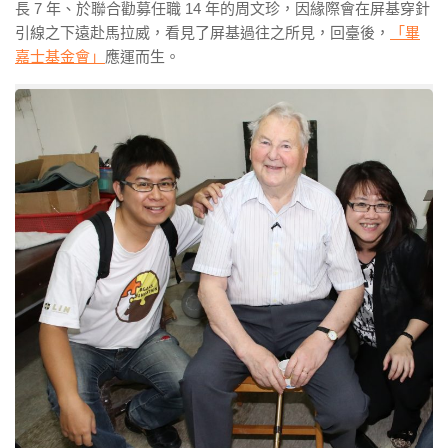
長
7
年、於聯合勸募任職
14
年的周文珍，因緣際會在屏基穿針
引線之下遠赴馬拉威，看見了屏基過往之所見，回臺後，
「畢
嘉士基金會」
應運而生。