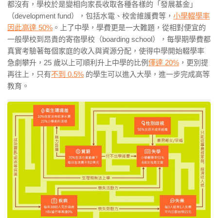
都沒有，學校於是變相向家長收取各種各樣的「發展基金」
（
development fund
），包括水電、校舍維護費等，
小學輟學率
因此高達
50%
。上了中學，學費更是一大難題，從相對便宜的
一般學校到昂貴的寄宿學校（
boarding school
），每學期學費都
真實考驗著每個家庭的收入與資源分配，使得中學開始輟學率
急劇攀升，
25
歲以上可順利升上中學的比例
僅達
20%
，更別提
再往上，只有
不到
0.5%
的學生可以進入大學，進一步完成高等
教育。