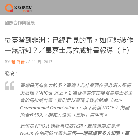
Skip to content
國際合作與發展
從臺灣到非洲：已經看見的事，如何能裝作
一無所知？／畢嘉士馬拉威計畫報導（上）
BY
葉 靜倫
·
8 11 月, 2017
編按：
臺灣是否有能力給予？臺灣人為什麼要在乎非洲人過得
怎麼樣？NPOst 這上下 2 篇報導看似在描寫畢嘉士基金
會的馬拉威計畫，實則是以臺灣非政府組織（Non-
Governmental Organizations，以下簡稱 NGOs）的國
際合作切入，探究人性的「互助」這件事。
這也是 NPOst 親赴馬拉威採訪，並持續關注臺灣
NGOs 在他國做計畫的原因
──
期望讓更多人知曉，臺