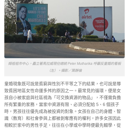
姆祖祖市中心，矗立著馬拉威現任總統 Peter Mutharika 呼籲反童婚的看板
（左）。攝影／葉靜倫
童婚現象既可說是貧窮與性別不平等之下的結果，也可說是導
致貧困地區女性命運多舛的原因之一。最常見的循環，便是女
孩自小被家庭與社區視為
「可交換資源的物品」
，不僅需負擔
所有繁重的家務，當家中資源有限、必須分配給
5
、
6
個孩子
時，男孩往往優先成為被投資的對象。女孩在自己的身體、智
識（教育）和社會參與上都被剝奪應有的權利，許多女孩因此
相較於家中的男性手足，往往在小學或中學時便最先輟學，從