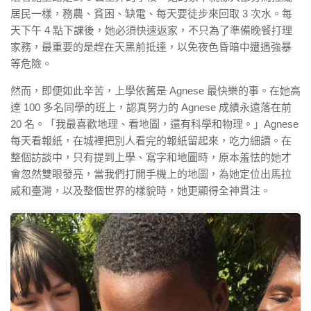
居民一樣，務農、貧困、缺電、每天要徒步來回取
3
次水。每
天下午
4
點下課後，她必須快速返家，不只為了準備晚餐打理
家務，最重要的是趕在天黑前抵達，以免夜色昏暗中遭遇強暴
等危險。
然而，即便如此辛苦，上學依舊是
Agnese
最快樂的事。在她高
達
100
多名同學的班上，認真努力的
Agnese
成績永遠落在前
20
名。「我最喜歡地理、看地圖，還有科學和物理。」
Agnese
每天看報紙，在城裡把別人看完的報紙留起來，吃力細讀。在
整個訪談中，只有提到上學、寫字和地圖時，原本羞怯的她才
會忽然雙眼發亮，當我們打開手機上的地圖，為她定位出馬拉
威和臺灣，以及整個世界的樣貌時，她更顯得全神貫注。