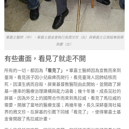
畢嘉士醫師（中）、畢嘉士基金會執行長周文珍（右）與畢嘉士公資組專員陳
英慶（左）
有些畫面，看見了就走不開
所有的一切，都因為
「看見了」。
畢嘉士醫師因為宣教而來到
臺灣，看見孩子因小兒麻痺而爬行，看見臺灣人因肺結核而
死，因漢生病而自殺，屏東基督教醫院由此開始，並開啟了屏
基一連串的醫療治理建構與能力涵養；幾十年後，成長茁壯的
屏基，因為外交上的國際合作而來到馬拉威，看見了馬拉威的
需要，開展了當地的醫療支援；再幾年後，長久深耕臺灣社福
界的周文珍，在屏基的引薦下同樣「看見了」，使得畢嘉士基
金會開啟了馬拉威計畫。