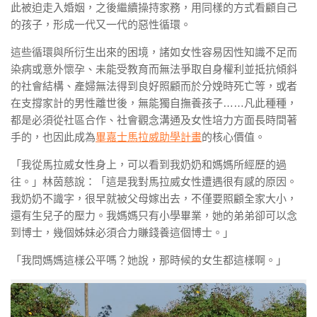
此被迫走入婚姻，之後繼續操持家務，用同樣的方式看顧自己
的孩子，形成一代又一代的惡性循環。
這些循環與所衍生出來的困境，諸如女性容易因性知識不足而
染病或意外懷孕、未能受教育而無法爭取自身權利並抵抗傾斜
的社會結構、產婦無法得到良好照顧而於分娩時死亡等，或者
在支撐家計的男性離世後，無能獨自撫養孩子……凡此種種，
都是必須從社區合作、社會觀念溝通及女性培力方面長時間著
手的，也因此成為
畢嘉士馬拉威助學計畫
的核心價值。
「我從馬拉威女性身上，可以看到我奶奶和媽媽所經歷的過
往。」林茵慈說：「這是我對馬拉威女性遭遇很有感的原因。
我奶奶不識字，很早就被父母嫁出去，不僅要照顧全家大小，
還有生兒子的壓力。我媽媽只有小學畢業，她的弟弟卻可以念
到博士，幾個姊妹必須合力賺錢養這個博士。」
「我問媽媽這樣公平嗎？她說，那時候的女生都這樣啊。」