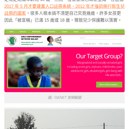
2017 年 5 月才要建置人口註冊系統
、
2012 年才強迫施行新生兒
註冊的國家
，很多人根本搞不清楚自己究竟幾歲，許多女孩更
因此「被宣稱」已滿 15 歲或 18 歲，導致兒少保護難以落實。
圖／GENET 官網截圖