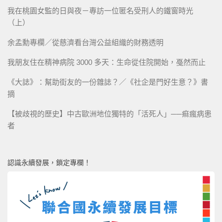
我在桃園女監的日與夜－專訪一位匿名受刑人的鐵窗時光
（上）
余孟勳專欄／從慈濟看台灣公益組織的財務透明
我朋友住在精神病院 3000 多天：生命從住院開始，戞然而止
《大誌》：幫助街友的一份雜誌？／《社企是門好生意？》書
摘
【被歧視的歷史】中古歐洲地位獨特的「活死人」──痲瘋病患
者
認識永續發展，鎖定專欄！