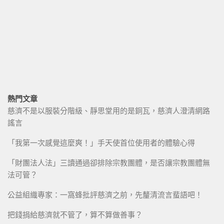
熱門文章
慈濟不是以服裝分階級、靜思堂用的是銅瓦，慈濟人澄清網路
謠言
「我第一次感覺這麼爽！」手天使首位使用者的體驗心得
「財團法人法」三讀通過卻排除宗教團體，是否讓宗教團體無
法可管？
公益組織專家：一窩蜂批評慈濟之前，先釐清流言蜚語吧！
把錢捐給慈濟就不管了，算不算做善事？