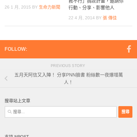
救不行」捐款計畫，邀請你
26 1 月, 2015
BY
生命力新聞
行動、分享、影響他人
22 4 月, 2014
BY
張 傳佳
FOLLOW:
PREVIOUS STORY
五月天阿信又入陣！ 分享PNN臉書 粉絲數一夜爆增萬
人！
搜尋站上文章
搜
尋
關
鍵
支持 NPOST