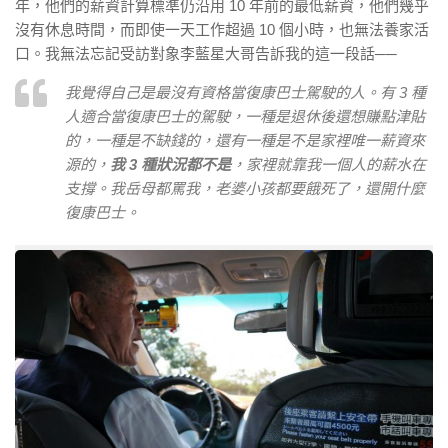
年，他們的薪資計算標準仍沿用 10 年前的最低薪資，他們幾乎
沒有休息時間，而即使一天工作超過 10 個小時，也無法養家活
口。我無法忘記受訪對象李藍星大哥告訴我的這一段話
──
我覺得自己是最沒有資格當復康巴士駕駛的人。有 3 種
人適合當復康巴士的駕駛，一種是退休後還想賺點津貼
的，一種是不缺錢的，還有一種是不是家裡唯一薪資來
源的，
我 3 種狀況都不是
，家裡就靠我一個人的薪水在
支撐。我岳母都罵我，老婆小孩都要餓死了，還開什麼
復康巴士。