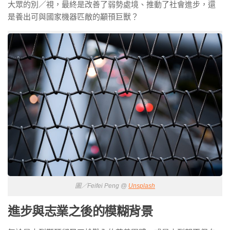
大眾的別／視，最終是改善了弱勢處境、推動了社會進步，還
是養出可與國家機器匹敵的顢頇巨獸？
圖／Feifei Peng @
Unsplash
進步與志業之後的模糊背景