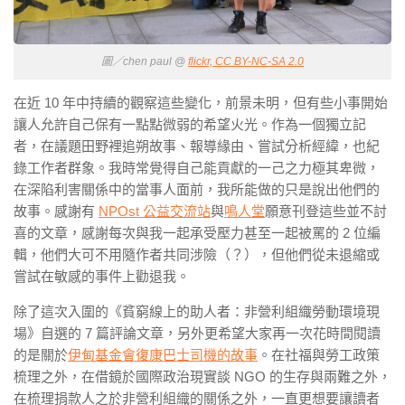
圖／chen paul @
flickr, CC BY-NC-SA 2.0
在近 10 年中持續的觀察這些變化，前景未明，但有些小事開始
讓人允許自己保有一點點微弱的希望火光。作為一個獨立記
者，在議題田野裡追朔故事、報導緣由、嘗試分析經緯，也紀
錄工作者群象。我時常覺得自己能貢獻的一己之力極其卑微，
在深陷利害關係中的當事人面前，我所能做的只是說出他們的
故事。感謝有
NPOst 公益交流站
與
鳴人堂
願意刊登這些並不討
喜的文章，感謝每次與我一起承受壓力甚至一起被罵的 2 位編
輯，他們大可不用隨作者共同涉險（？），但他們從未退縮或
嘗試在敏感的事件上勸退我。
除了這次入圍的《貧窮線上的助人者：非營利組織勞動環境現
場》自選的 7 篇評論文章，另外更希望大家再一次花時間閱讀
的是關於
伊甸基金會復康巴士司機的故事
。在社福與勞工政策
梳理之外，在借鏡於國際政治現實談 NGO 的生存與兩難之外，
在梳理捐款人之於非營利組織的關係之外，一直更想要讓讀者