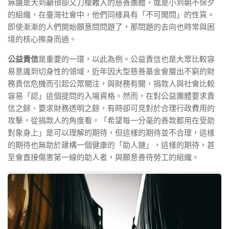
無論是大到顢頇卻又刀槍難入的慈善團體，或是小到朝不保夕
的組織，在臺灣社會中，他們同樣具有「不可聞問」的性質。
即使漸漸的人們開始願意問問題了，那問題的去向也時常與困
境的核心擦身而過。
公益責信
是重要的一環，以此為例。公益責信也是大眾比較容
易意識到切身性的領域，近年因大型慈善基金會層出不窮的財
務責信危機而引起公眾關注，與財務有關，捐款人與社會比較
容易「認」這個提問的入場資格。然而，在對公益團體要求責
信之餘、要求財務透明之餘，有時卻可見對於合理行政費用的
攻擊，從捐款人的角度看，「希望每一分毫的善款都用在受助
對象身上」是可以理解的期待，但這樣的期待並不合理，這樣
的期待也無助於建構一個健康的「助人鏈」，這樣的期待，甚
至會直接傷害第一線的助人者，與願意善待勞工的組織。