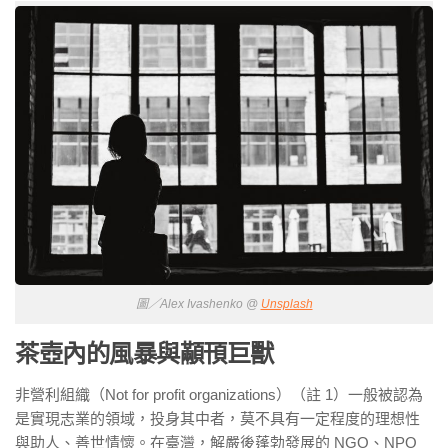
圖／Alex Ivashenko @
Unsplash
茶壺內的風暴與顢頇巨獸
非營利組織（Not for profit organizations）（註 1）一般被認為
是實現志業的領域，投身其中者，莫不具有一定程度的理想性
與助人、善世情懷。在臺灣，解嚴後蓬勃發展的 NGO、NPO