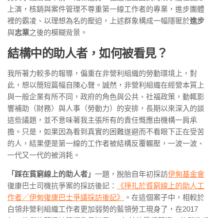
上演，核銷與案件管理不尊重第一線工作者的專業，進步團體
裡的霸凌、以理想為名的壓迫，上述群象構成一幅隱匿於
進步
與
志業
之後的模糊背景。
結構中的助人者，如何被看見？
我所著力較多的報導，偏重在非營利組織的勞動環境上，對
此，想以簡短篇幅自陳心聲。誠然，非營利組織在經營本質上
與一般企業有所不同，政府的角色與公共、社福政策，動輒影
響補助（財務）與人事（勞動力）的安排，長期以來深入的談
這些議題，並不意味著我主張所有的責任慨應由機構一肩承
擔。只是，如果因為看到真實的困難遂避而不看眼下正在受苦
的人，結果便是第一線的工作者被結構反覆輾壓，一波一波、
一代又一代的被消耗。
「踩在貧窮線上的助人者」
一題，脫胎自年初採訪
伊甸基金會
復康巴士司機抗爭案的採訪後記：
《掙扎於貧窮線上的助人工
作者／伊甸復康巴士爭議採訪後記》
。在這個案子中，相較於
白領非營利組織工作者更加弱勢的藍領勞工現身了，在2017