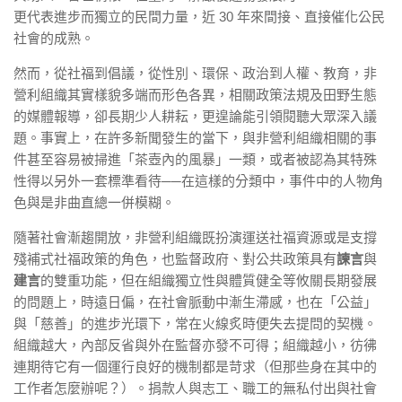
更代表進步而獨立的民間力量，近 30 年來間接、直接催化公民
社會的成熟。
然而，從社福到倡議，從性別、環保、政治到人權、教育，非
營利組織其實樣貌多端而形色各異，相關政策法規及田野生態
的媒體報導，卻長期少人耕耘，更遑論能引領閱聽大眾深入議
題。事實上，在許多新聞發生的當下，與非營利組織相關的事
件甚至容易被掃進「茶壺內的風暴」一類，或者被認為其特殊
性得以另外一套標準看待──在這樣的分類中，事件中的人物角
色與是非曲直總一併模糊。
隨著社會漸趨開放，非營利組織既扮演運送社福資源或是支撐
殘補式社福政策的角色，也監督政府、對公共政策具有
諫言
與
建言
的雙重功能，但在組織獨立性與體質健全等攸關長期發展
的問題上，時遠日偏，在社會脈動中漸生滯感，也在「公益」
與「慈善」的進步光環下，常在火線炙時便失去提問的契機。
組織越大，內部反省與外在監督亦發不可得；組織越小，彷彿
連期待它有一個運行良好的機制都是苛求（但那些身在其中的
工作者怎麼辦呢？）。捐款人與志工、職工的無私付出與社會