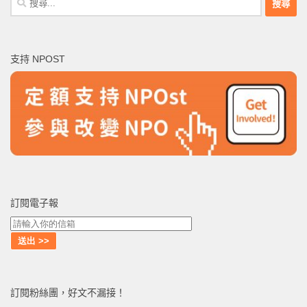
尋
關
鍵
支持 NPOST
字:
訂閱電子報
訂閱粉絲團，好文不漏接！