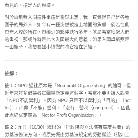
看見的，還是人的模樣。
對於卓新獎入圍這件事還是驚疑未定；我一直覺得自己是各種
圈子的局外人，如今有一種突然被拉上地面的焦慮。倘若在此
杳無人煙的所在，與稀少的夥伴默行多年，就是希望喚起人們
的重視，那或許就是此次入圍最大的意義：如果入圍卓新獎是
一面旗子，我想要謹小慎微的將它插在這裡。
註解：
註 1：
NPO 過往原本是「Non-profit Organization」的縮寫，但
近年來許多倡議者試圖重新定義這個字，希望不要再讓人誤會
「NPO不能營利」。因為 NPO 只是不以營利為「目的」（not
for），而非「不能」營利、「沒有」營利（non-profit），因此
此處縮寫定義為「Not for Profit Organization」。
註 2：
昨日（10/30）釋出的「行政院與立法院有高度共識」的
勞基法修法方向，將原先慨由勞基法規定的勞動權益（諸如工