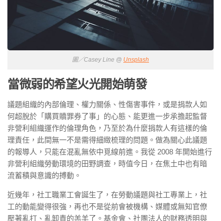
圖／Casey Line @
Unsplash
當微弱的希望火光開始萌發
議題組織的內部倫理、權力關係、性傷害事件，或是捐款人如
何超脫於「購買贖罪券了事」的心態、能更進一步承擔起監督
非營利組織運作的倫理角色，乃至於為什麼捐款人有這樣的倫
理責任，此間無一不是需得細緻梳理的問題。做為關心此議題
的報導人，只能在混亂無依中覓線前進。我從 2008 年開始進行
非營利組織勞動環境的田野調查，時值今日，在焦土中也有暗
流蓄積與意識的搏動。
近幾年，社工職業工會誕生了，在勞動議題與社工專業上，社
工的動能變得很強，再也不是從前會被機構、媒體或無知官僚
壓著亂打、亂卸責的羔羊了。基金會、社團法人的財務透明與