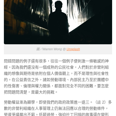
圖／Warren Wong @
Unsplash
問錯問題的例子還有很多，往往一個例子便刺激一條敏感的神
經。因為我們還沒有一個成熟的公民社會，人們對於非營利組
織的想像與期待是依附在個人價值觀上，而不是理性與社會性
的。在公益責信之外，諸如勞動環境、內部民主乃至於團體中
的性傷害、倫理與權力關係，都面對完全不同的困難，要怎麼
把問題問清楚，是最大的挑戰。
勞動權益漸為顯學，即使我們的政府政策進一退三。（註 2）多
數的非營利組織在人事管理上仍無法回應以合理的勞動條件，
勞資爭議層出不窮。低薪過勞、強迫社工回捐的故事還在變形