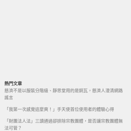
熱門文章
慈濟不是以服裝分階級、靜思堂用的是銅瓦，慈濟人澄清網路
謠言
「我第一次感覺這麼爽！」手天使首位使用者的體驗心得
「財團法人法」三讀通過卻排除宗教團體，是否讓宗教團體無
法可管？