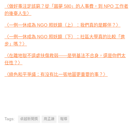
〈做好事注定該窮？從「圓夢 580」的人事費，到 NPO 工作者
的後臺人生〉
〈一例一休成為 NGO 照妖鏡（上）：我們真的是夥伴？〉
〈一例一休成為 NGO 照妖鏡（下）：社區大學真的比較「進
步」嗎？〉
〈在離地獄不遠處扶傷救弱——是勞基法不合身，還是你們太
任性？〉
〈綠色和平爭議：有沒有比一張地圖更重要的事？〉
Tags:
卓越新聞獎
周孟謙
報導