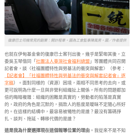
復康巴士司機常見的副業：開計程車。圖為工會監事陳風男。圖／作者提供
也就在伊甸基金會的復康巴士案刊出後，幾乎是緊啣其後，立
委吳玉琴偕同「
社團法人臺灣社會福利總盟
」等團體共同召開
記者會，談〈社福團體特性與勞基法的衝突與解套〉（參考：
【記者會】「社福團體特性與勞基法的衝突與解套記者會」逐
字稿
）。面對同樣的（資源）困境，兩相不同思考的去向，或
更可說明為什麼一旦與非營利組織扯上關係，所有的問題都加
倍的晦暗複雜：組織的困難是真實的，勞動者的陷落是真實
的，政府的角色是沉默的，捐款人的態度是曖昧不定隨心所好
的。在這樣的結構中，最容易被犧牲的是誰？最沒有籌碼掙
扎、談判、拖延、轉移代價的是誰？
這是我為什麼選擇現在這個報導位置的理由
。我從來不是不知