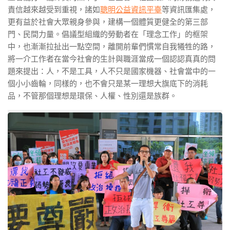
責信越來越受到重視，諸如
聰明公益資訊平臺
等資訊匯集處，
更有益於社會大眾親身參與，建構一個體質更健全的第三部
門、民間力量。倡議型組織的勞動者在「理念工作」的框架
中，也漸漸拉扯出一點空間，離開前輩們慣常自我犧牲的路，
將一介工作者在當今社會的生計與職涯當成一個認認真真的問
題來提出：人，不是工具，人不只是國家機器、社會當中的一
個小小齒輪，同樣的，也不會只是某一理想大旗底下的消耗
品，不管那個理想是環保、人權、性別還是族群。