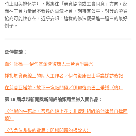
時上限與排休等），鬆綁往「勞資協商或工會同意」方向，然
而在工會力量尚不發達的臺灣社會，期待有公平、對等的勞資
協商可能性存在，近乎妄想。這樣的修法便是進一退三的最好
例子。
延伸閱讀：
血汗社福──伊甸基金會復康巴士勞資爭議案
掙扎於貧窮線上的助人工作者／伊甸復康巴士爭議採訪後記
在慈善巨塔前，放下一塊敲門磚／伊甸復康巴士爭議（終）
第 16 屆卓越新聞獎新聞評論類周孟謙入圍作品：
〈他鄉的生死劫，吾島的錦上花：非營利組織的他律與自律困
境〉
〈告急信背後的省思：問錯問題的捐款人〉