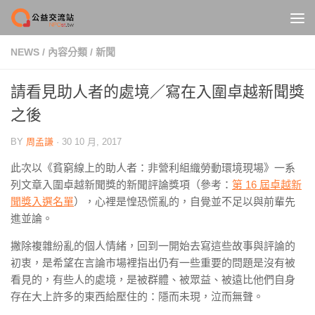
Skip to content
NEWS
/
內容分類
/
新聞
請看見助人者的處境／寫在入圍卓越新聞獎
之後
BY
周孟謙
·
30 10 月, 2017
此次以《貧窮線上的助人者：非營利組織勞動環境現場》一系
列文章入圍卓越新聞獎的新聞評論獎項（參考：
第 16 屆卓越新
聞獎入選名單
），心裡是惶恐慌亂的，自覺並不足以與前輩先
進並論。
撇除複雜紛亂的個人情緒，回到一開始去寫這些故事與評論的
初衷，是希望在言論市場裡指出仍有一些重要的問題是沒有被
看見的，有些人的處境，是被群體、被眾益、被遠比他們自身
存在大上許多的東西給壓住的：隱而未現，泣而無聲。