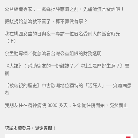
公益組織專家：一窩蜂批評慈濟之前，先釐清流言蜚語吧！
把錢捐給慈濟就不管了，算不算做善事？
我在桃園女監的日與夜－專訪一位匿名受刑人的鐵窗時光
（上）
余孟勳專欄／從慈濟看台灣公益組織的財務透明
《大誌》：幫助街友的一份雜誌？／《社企是門好生意？》書
摘
【被歧視的歷史】中古歐洲地位獨特的「活死人」──痲瘋病患
者
我朋友住在精神病院 3000 多天：生命從住院開始，戞然而止
認識永續發展，鎖定專欄！