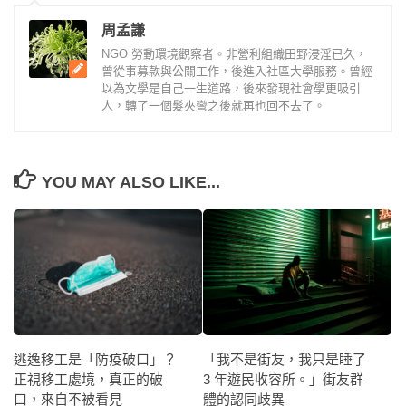
周孟謙
NGO 勞動環境觀察者。非營利組織田野浸淫已久，
曾從事募款與公關工作，後進入社區大學服務。曾經
以為文學是自己一生道路，後來發現社會學更吸引
人，轉了一個髮夾彎之後就再也回不去了。
YOU MAY ALSO LIKE...
逃逸移工是「防疫破口」？
「我不是街友，我只是睡了
正視移工處境，真正的破
3 年遊民收容所。」街友群
口，來自不被看見
體的認同歧異