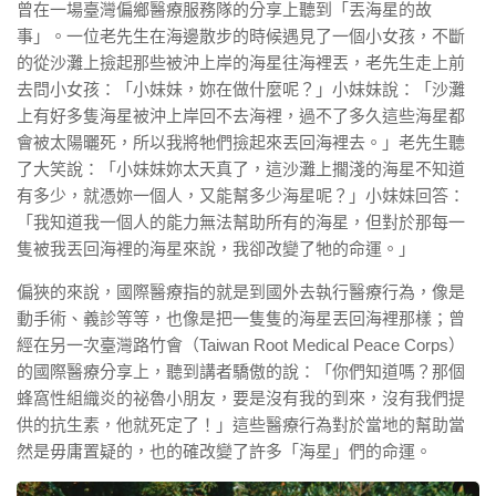
曾在一場臺灣偏鄉醫療服務隊的分享上聽到「丟海星的故
事」。一位老先生在海邊散步的時候遇見了一個小女孩，不斷
的從沙灘上撿起那些被沖上岸的海星往海裡丟，老先生走上前
去問小女孩：「小妹妹，妳在做什麼呢？」小妹妹說：「沙灘
上有好多隻海星被沖上岸回不去海裡，過不了多久這些海星都
會被太陽曬死，所以我將牠們撿起來丟回海裡去。」老先生聽
了大笑說：「小妹妹妳太天真了，這沙灘上擱淺的海星不知道
有多少，就憑妳一個人，又能幫多少海星呢？」小妹妹回答：
「我知道我一個人的能力無法幫助所有的海星，但對於那每一
隻被我丟回海裡的海星來說，我卻改變了牠的命運。」
偏狹的來說，國際醫療指的就是到國外去執行醫療行為，像是
動手術、義診等等，也像是把一隻隻的海星丟回海裡那樣；曾
經在另一次臺灣路竹會（Taiwan Root Medical Peace Corps）
的國際醫療分享上，聽到講者驕傲的說：「你們知道嗎？那個
蜂窩性組織炎的祕魯小朋友，要是沒有我的到來，沒有我們提
供的抗生素，他就死定了！」這些醫療行為對於當地的幫助當
然是毋庸置疑的，也的確改變了許多「海星」們的命運。