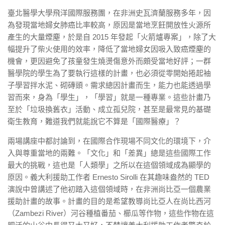
臺北醫學大學飛洋國際服務團，在非洲史瓦濟蘭服務多年，因
為發現當地婦女肺癌比率較高，原因是當地烹飪開放性火源所
產生的大量煙塵，於是自 2015 年發起「火箭爐專案」，除了大
幅提升了柴火使用的效率，降低了當地婦女因吸入致癌煙塵的
機會，更因避免了孩童發生燒燙傷意外而頗受當地好評；一群
醫學院的學生為了要執行這樣的計畫，也必須從零開始捲起袖
子學習拌水泥、砌磚頭。需求總因計畫而生，能力也能透過學
習而來，身為「學生」，「學習」就是一種專業。這些計畫乃
至於「垃圾換舊衣」活動、成立孤兒院，甚至是最常見的基礎
衛生教育，難道我們就能說它不算是「國際醫療」？
兩場講座中都討論到，在國際合作現場不同文化的環境下，介
入與尊重當地的兩難。「文化」和「差異」總是這些國際工作
最大的挑戰，這也是「人類學」之所以在這個領域成為顯學的
原因。義大利援助工作者 Ernesto Sirolli 在其趣味盎然的 TED
演說中曾講述了他初踏入這個領域時，在非洲尚比亞一個農業
援助計畫的故事。計畫的目的是希望教導尚比亞人在尚比西河
（Zambezi River）河谷種植番茄、櫛瓜等作物，這些作物在這