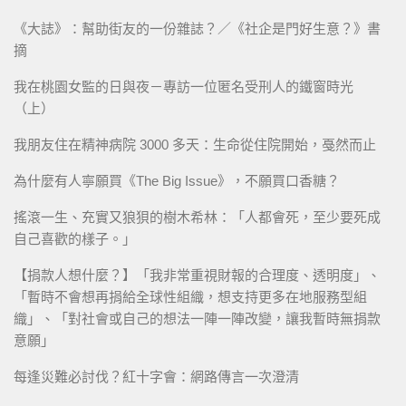
《大誌》：幫助街友的一份雜誌？／《社企是門好生意？》書
摘
我在桃園女監的日與夜－專訪一位匿名受刑人的鐵窗時光
（上）
我朋友住在精神病院 3000 多天：生命從住院開始，戞然而止
為什麼有人寧願買《The Big Issue》，不願買口香糖？
搖滾一生、充實又狼狽的樹木希林：「人都會死，至少要死成
自己喜歡的樣子。」
【捐款人想什麼？】「我非常重視財報的合理度、透明度」、
「暫時不會想再捐給全球性組織，想支持更多在地服務型組
織」、「對社會或自己的想法一陣一陣改變，讓我暫時無捐款
意願」
每逢災難必討伐？紅十字會：網路傳言一次澄清