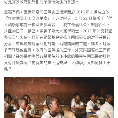
可見許多政府援外相關單位低調派員參加。
無獨有偶，因近年臺灣國際志工浪潮而於 2015 年 1 月成立的
「作伙國際志工交流平臺」，亦於隔天，1 月 22 日舉辦了「從
人類學家成為一位國際參與者——我在哥倫比亞、聖露西亞、
肯亞的日子」講座，邀請了臺大人類學碩士、2012 年外交部聖
多美青年大使，目前在勵馨基金會擔任國際專員的洪子芸進行
分享，並與現場聽眾互動討論。兩場講座的主題、講者、聽眾
多有呼應或重疊，政府的國際援助工作、外交與國際志工有何
相關？駐外醫療團與各醫學院前仆後繼的醫學生國際醫療服務
又有什麼異同？更有趣的是，這些與「人類學」又如何扯上干
係？