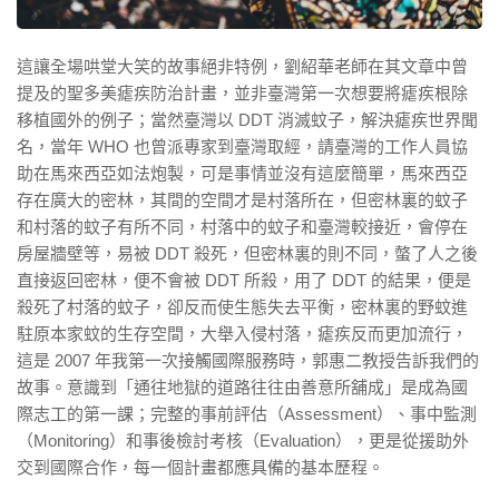
這讓全場哄堂大笑的故事絕非特例，劉紹華老師在其文章中曾
提及的聖多美瘧疾防治計畫，並非臺灣第一次想要將瘧疾根除
移植國外的例子；當然臺灣以 DDT 消滅蚊子，解決瘧疾世界聞
名，當年 WHO 也曾派專家到臺灣取經，請臺灣的工作人員協
助在馬來西亞如法炮製，可是事情並沒有這麼簡單，馬來西亞
存在廣大的密林，其間的空間才是村落所在，但密林裏的蚊子
和村落的蚊子有所不同，村落中的蚊子和臺灣較接近，會停在
房屋牆壁等，易被 DDT 殺死，但密林裏的則不同，螫了人之後
直接返回密林，便不會被 DDT 所殺，用了 DDT 的結果，便是
殺死了村落的蚊子，卻反而使生態失去平衡，密林裏的野蚊進
駐原本家蚊的生存空間，大舉入侵村落，瘧疾反而更加流行，
這是 2007 年我第一次接觸國際服務時，郭惠二教授告訴我們的
故事。意識到「通往地獄的道路往往由善意所舖成」是成為國
際志工的第一課；完整的事前評估（Assessment）、事中監測
（Monitoring）和事後檢討考核（Evaluation），更是從援助外
交到國際合作，每一個計畫都應具備的基本歷程。