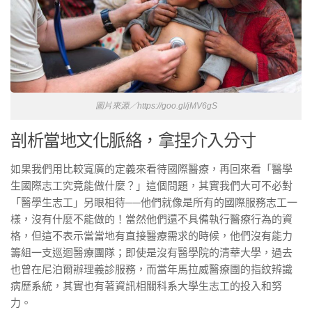
圖片來源／https://goo.gl/jMV6gS
剖析當地文化脈絡，拿捏介入分寸
如果我們用比較寬廣的定義來看待國際醫療，再回來看「醫學
生國際志工究竟能做什麼？」這個問題，其實我們大可不必對
「醫學生志工」另眼相待──他們就像是所有的國際服務志工一
樣，沒有什麼不能做的！當然他們還不具備執行醫療行為的資
格，但這不表示當當地有直接醫療需求的時候，他們沒有能力
籌組一支巡迴醫療團隊；即使是沒有醫學院的清華大學，過去
也曾在尼泊爾辦理義診服務，而當年馬拉威醫療團的指紋辨識
病歷系統，其實也有著資訊相關科系大學生志工的投入和努
力。