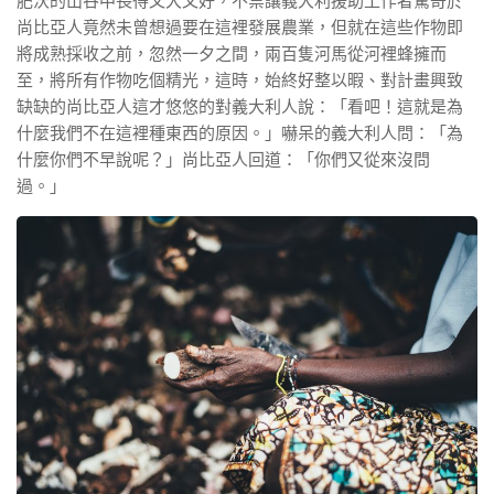
肥沃的山谷中長得又大又好，不禁讓義大利援助工作者驚奇於
尚比亞人竟然未曾想過要在這裡發展農業，但就在這些作物即
將成熟採收之前，忽然一夕之間，兩百隻河馬從河裡蜂擁而
至，將所有作物吃個精光，這時，始終好整以暇、對計畫興致
缺缺的尚比亞人這才悠悠的對義大利人說：「看吧！這就是為
什麼我們不在這裡種東西的原因。」嚇呆的義大利人問：「為
什麼你們不早說呢？」尚比亞人回道：「你們又從來沒問
過。」