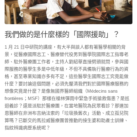
我們做的是什麼樣的「國際援助」？
1 月 21 日中研院的講座，有大半與談人都有著醫學相關的背
景，從醫療國際志工、醫療替代役男到醫學院國際志工指導老
師、駐外醫療團工作者，主持人劉紹華直接劈頭就問，參與國
際服務的醫學生多是中低年級，不但不具備執行醫療行為的資
格，甚至專業知識亦多有不足，這些醫學生國際志工究竟能做
什麼？要討論這個問題，必須先釐清我們對於國際醫療服務的
想像究竟是什麼？是像無國界醫師組織（Médecins sans
frontières；MSF）那樣在槍林彈雨中緊急手術搶救傷患？是巡
迴義診？還是派駐於醫療團，在當地醫院為民眾看診？那連加
恩醫師在非洲布吉納法索的「垃圾換舊衣」活動、成立孤兒院
算嗎？已斷交的馬拉威醫療團曾推動的接生婆和助產士訓練、
指紋辨識病歷系統呢？