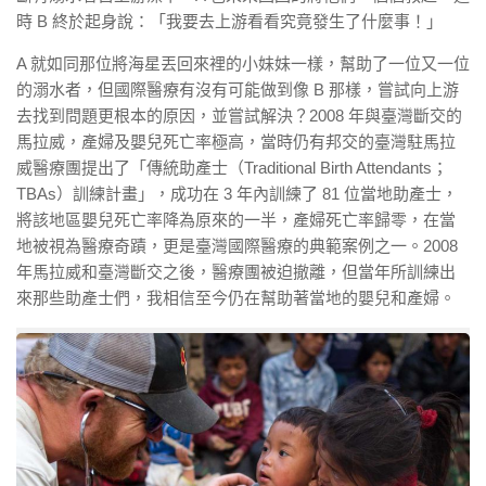
時 B 終於起身說：「我要去上游看看究竟發生了什麼事！」
A 就如同那位將海星丟回來裡的小妹妹一樣，幫助了一位又一位
的溺水者，但國際醫療有沒有可能做到像 B 那樣，嘗試向上游
去找到問題更根本的原因，並嘗試解決？2008 年與臺灣斷交的
馬拉威，產婦及嬰兒死亡率極高，當時仍有邦交的臺灣駐馬拉
威醫療團提出了「傳統助產士（Traditional Birth Attendants；
TBAs）訓練計畫」，成功在 3 年內訓練了 81 位當地助產士，
將該地區嬰兒死亡率降為原來的一半，產婦死亡率歸零，在當
地被視為醫療奇蹟，更是臺灣國際醫療的典範案例之一。2008
年馬拉威和臺灣斷交之後，醫療團被迫撤離，但當年所訓練出
來那些助產士們，我相信至今仍在幫助著當地的嬰兒和產婦。