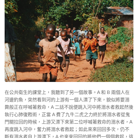
在公共衛生的課堂上，我聽到了另一個故事。A 和 B 兩個人在
河邊釣魚，突然看到河的上游有一個人漂了下來，貌似將要溺
斃般正在呼喊著救命，A 二話不說便跳入河中將溺水者救起然後
執行心肺復甦術，正當 A 費了九牛二虎之力終於將溺水者從鬼
門關拉回的時候，上游又漂下來第二位呼喊著救命的溺水者，A
再度跳入河中，奮力將溺水者救起；如此來來回回多次，仍不
斷有溺水者自上游漂下，A 也來來回回的將他們一個個救起，這