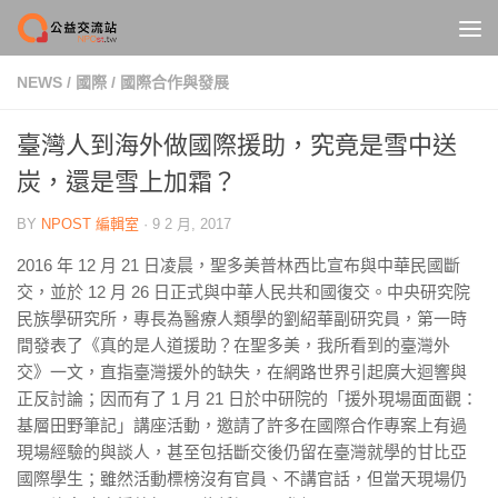
Skip to content
NEWS
/
國際
/
國際合作與發展
臺灣人到海外做國際援助，究竟是雪中送
炭，還是雪上加霜？
BY
NPOST 編輯室
·
9 2 月, 2017
2016 年 12 月 21 日凌晨，聖多美普林西比宣布與中華民國斷
交，並於 12 月 26 日正式與中華人民共和國復交。中央研究院
民族學研究所，專長為醫療人類學的劉紹華副研究員，第一時
間發表了《真的是人道援助？在聖多美，我所看到的臺灣外
交》一文，直指臺灣援外的缺失，在網路世界引起廣大迴響與
正反討論；因而有了 1 月 21 日於中研院的「援外現場面面觀：
基層田野筆記」講座活動，邀請了許多在國際合作專案上有過
現場經驗的與談人，甚至包括斷交後仍留在臺灣就學的甘比亞
國際學生；雖然活動標榜沒有官員、不講官話，但當天現場仍