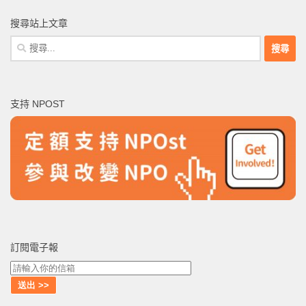
搜尋站上文章
搜
尋
關
鍵
支持 NPOST
字:
訂閱電子報