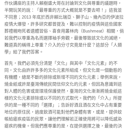
作伙講座的主持人賴樹盛大哥在討論到文化與尊重的議題時，
半開玩笑的說：「最尊重的方式大概就是不要去吧！」這我並
不同意；2013 年底於西非賴比瑞亞、獅子山、幾內亞的伊波拉
疫情大爆發，許多研究都曾提及，難以控制的疫情與這些國家
葬禮親吻死者遺體習俗、喜食用叢林肉（Bushmeat）相關，倘
若我們以尊重為名而選擇袖手旁觀，最後導致該文化的滅絕，
難道真的稱得上尊重？介入的分寸究竟是什麼？這部分「人類
學」給了我們答案。
首先，我們必須先分清楚「文化」與其中「文化元素」的不
同，文化由許許多多的文化元素所組成，但文化是一個動態的
有機體，總是不斷的排除或新增不同的文化元素；舉例來說，
燒金紙或許是臺灣傳統民間信仰文化的元素，但因為意識到這
對人體的危害或是環境保護使然，臺灣的文化漸漸將燒金紙這
樣的文化元素排除或以不同的方式取代。我們的「介入」所提
供的是一種不同的「選擇」；告訴好酒且酒在文化中占有重要
地位的原住民，過度飲酒可能對他們身體有害，或是，提供蚊
帳給瘧疾疫區的民眾，讓他們理解若正確使用將可以降低感染
瘧疾的機會。但我們應尊重的是，在提供選擇之後，最後的決