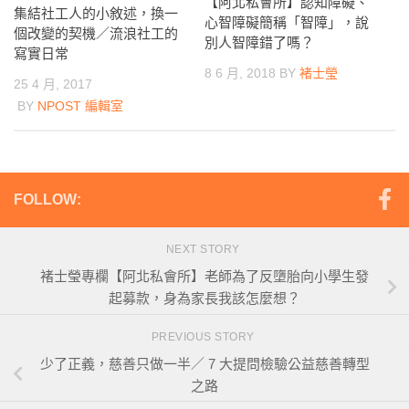
【阿北私會所】認知障礙、
集結社工人的小敘述，換一
心智障礙簡稱「智障」，說
個改變的契機／流浪社工的
別人智障錯了嗎？
寫實日常
8 6 月, 2018
BY
褚士瑩
25 4 月, 2017
BY
NPOST 編輯室
FOLLOW:
NEXT STORY
褚士瑩專欄【阿北私會所】老師為了反墮胎向小學生發
起募款，身為家長我該怎麼想？
PREVIOUS STORY
少了正義，慈善只做一半／ 7 大提問檢驗公益慈善轉型
之路