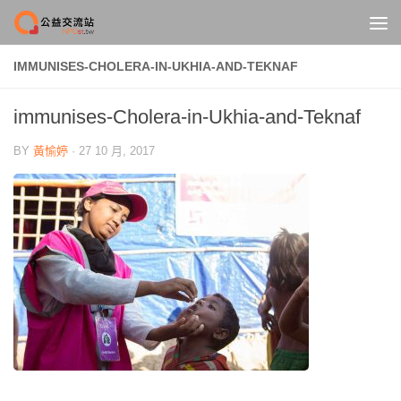
Skip to content
IMMUNISES-CHOLERA-IN-UKHIA-AND-TEKNAF
immunises-Cholera-in-Ukhia-and-Teknaf
BY
黃愉婷
·
27 10 月, 2017