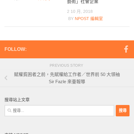
藝術」社會企業
2 10 月, 2018
BY
NPOST 編輯室
FOLLOW:
PREVIOUS STORY
賦權貧困者之前，先賦權給工作者／世界前 50 大領袖
Sir Fazle 來臺報導
搜尋站上文章
搜
尋
關
鍵