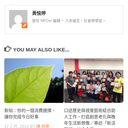
黃愉婷
曾任 NPOst 編輯。 八年級生。社會學學徒。
YOU MAY ALSO LIKE...
新知：你的一個消費選擇，
口述歷史與視覺藝術結合助
讓你完成今日好事
人工作，打造創意老化與晚
年生活新想像／專訪「新活
17 2 月, 2014
BY
陳 妤寧