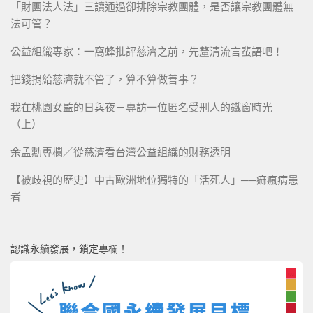
「財團法人法」三讀通過卻排除宗教團體，是否讓宗教團體無
法可管？
公益組織專家：一窩蜂批評慈濟之前，先釐清流言蜚語吧！
把錢捐給慈濟就不管了，算不算做善事？
我在桃園女監的日與夜－專訪一位匿名受刑人的鐵窗時光
（上）
余孟勳專欄／從慈濟看台灣公益組織的財務透明
【被歧視的歷史】中古歐洲地位獨特的「活死人」──痲瘋病患
者
認識永續發展，鎖定專欄！