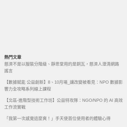
熱門文章
慈濟不是以服裝分階級、靜思堂用的是銅瓦，慈濟人澄清網路
謠言
【數據賦能 公益創新】8、10月場_讓改變被看見：NPO 數據影
響力全攻略系列線上課程
【北區-進階型技術工作坊】公益特攻隊：NGO/NPO 的 AI 高效
工作流實戰
「我第一次感覺這麼爽！」手天使首位使用者的體驗心得