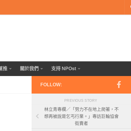
幫推
關於我們
支持 NPOst
FOLLOW:
PREVIOUS STORY
林立青專欄／「努力不在地上爬著，不
想再被說是乞丐行業。」專訪巨輪協會
街賣者