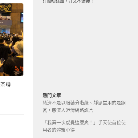
訂閱粉絲團，好文不漏接！
奶茶聯
熱門文章
慈濟不是以服裝分階級、靜思堂用的是銅
瓦，慈濟人澄清網路謠言
「我第一次感覺這麼爽！」手天使首位使
用者的體驗心得