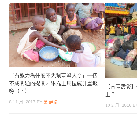
「有能力為什麼不先幫臺灣人？」一個
不成問題的提問／畢嘉士馬拉威計畫報
【南臺震災】
導（下）
上？
8 11 月, 2017
BY
葉 靜倫
10 2 月, 2016
B