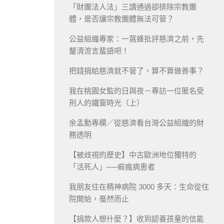
「財團法人法」三讀通過卻排除宗教團
體，是否讓宗教團體無法可管？
公益組織專家：一窩蜂批評慈濟之前，先
釐清流言蜚語吧！
把錢捐給慈濟就不管了，算不算做善事？
我在桃園女監的日與夜－專訪一位匿名受
刑人的鐵窗時光（上）
余孟勳專欄／從慈濟看台灣公益組織的財
務透明
【被歧視的歷史】中古歐洲地位獨特的
「活死人」──痲瘋病患者
我朋友住在精神病院 3000 多天：生命從住
院開始，戞然而止
【捐款人想什麼？】收到認養孩童的信能