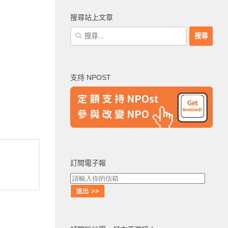
搜尋站上文章
搜
尋
關
鍵
支持 NPOST
字:
訂閱電子報