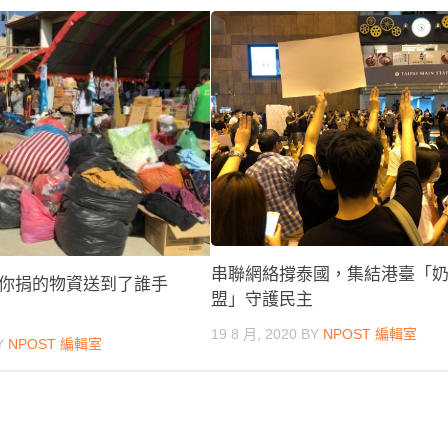
串聯網絡撐泰國，集結港臺「
你捐的物資送到了誰手
盟」守護民主
19 8 月, 2020
BY
NPOST 編輯室
Y
NPOST 編輯室