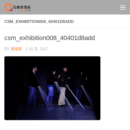
Skip to content
CSM_EXHIBITION008_40401D8ADD
csm_exhibition008_40401d8add
BY
黃愉婷
·
2 10 月, 2017