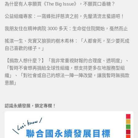
為什麼有人寧願買《The Big Issue》，不願買口香糖？
公益組織專家：一窩蜂批評慈濟之前，先釐清流言蜚語吧！
我朋友住在精神病院 3000 多天：生命從住院開始，戞然而止
搖滾一生、充實又狼狽的樹木希林：「人都會死，至少要死成
自己喜歡的樣子。」
【捐款人想什麼？】「我非常重視財報的合理度、透明度」、
「暫時不會想再捐給全球性組織，想支持更多在地服務型組
織」、「對社會或自己的想法一陣一陣改變，讓我暫時無捐款
意願」
認識永續發展，鎖定專欄！