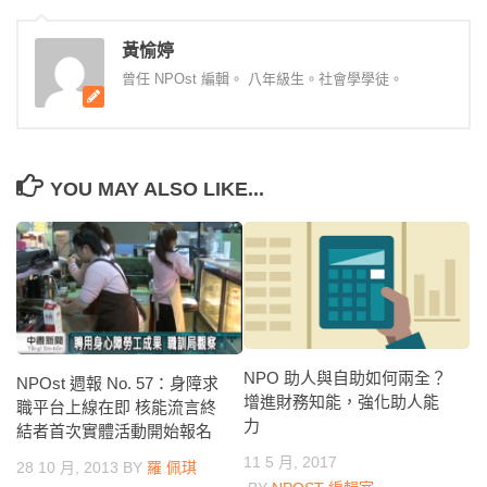
黃愉婷
曾任 NPOst 編輯。 八年級生。社會學學徒。
YOU MAY ALSO LIKE...
NPO 助人與自助如何兩全？
NPOst 週報 No. 57：身障求
增進財務知能，強化助人能
職平台上線在即 核能流言終
力
結者首次實體活動開始報名
11 5 月, 2017
28 10 月, 2013
BY
羅 佩琪