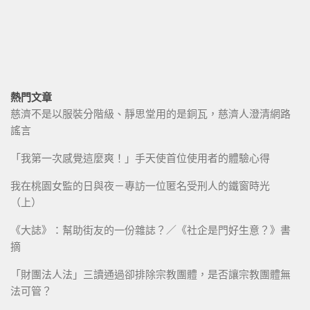
熱門文章
慈濟不是以服裝分階級、靜思堂用的是銅瓦，慈濟人澄清網路
謠言
「我第一次感覺這麼爽！」手天使首位使用者的體驗心得
我在桃園女監的日與夜－專訪一位匿名受刑人的鐵窗時光
（上）
《大誌》：幫助街友的一份雜誌？／《社企是門好生意？》書
摘
「財團法人法」三讀通過卻排除宗教團體，是否讓宗教團體無
法可管？