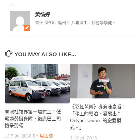
黃愉婷
曾任 NPOst 編輯。 八年級生。社會學學徒。
YOU MAY ALSO LIKE...
《彩虹芭樂》導演陳素香：
臺灣社福界第一場罷工：低
「移工的飄泊，發展出 ”
薪過勞挺身障，復康巴士司
Only in Taiwan” 的戀愛模
機爭勞權
式。」
13 5 月, 2018
BY
周孟謙
1 10 月, 2015