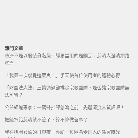
熱門文章
慈濟不是以服裝分階級、靜思堂用的是銅瓦，慈濟人澄清網路
謠言
「我第一次感覺這麼爽！」手天使首位使用者的體驗心得
「財團法人法」三讀通過卻排除宗教團體，是否讓宗教團體無
法可管？
公益組織專家：一窩蜂批評慈濟之前，先釐清流言蜚語吧！
把錢捐給慈濟就不管了，算不算做善事？
我在桃園女監的日與夜－專訪一位匿名受刑人的鐵窗時光