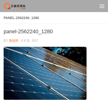
Skip to content
PANEL-2562240_1280
panel-2562240_1280
BY
黃愉婷
·
8 8 月, 2017