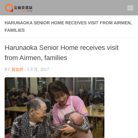
Skip to content
HARUNAOKA SENIOR HOME RECEIVES VISIT FROM AIRMEN,
FAMILIES
Harunaoka Senior Home receives visit
from Airmen, families
BY
黃愉婷
·
2 8 月, 2017