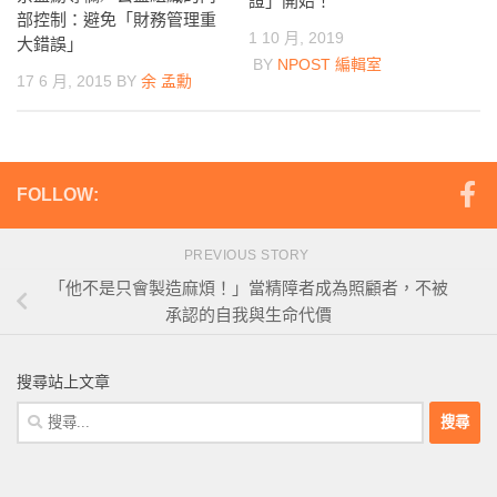
證」開始！
部控制：避免「財務管理重
1 10 月, 2019
大錯誤」
BY
NPOST 編輯室
17 6 月, 2015
BY
余 孟勳
FOLLOW:
PREVIOUS STORY
「他不是只會製造麻煩！」當精障者成為照顧者，不被
承認的自我與生命代價
搜尋站上文章
搜
尋
關
鍵