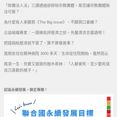
「財團法人法」三讀通過卻排除宗教團體，是否讓宗教團體無
法可管？
為什麼有人寧願買《The Big Issue》，不願買口香糖？
公益組織專家：一窩蜂批評慈濟之前，先釐清流言蜚語吧！
把錢捐給慈濟就不管了，算不算做善事？
我朋友住在精神病院 3000 多天：生命從住院開始，戞然而止
搖滾一生、充實又狼狽的樹木希林：「人都會死，至少要死成
自己喜歡的樣子。」
認識永續發展，鎖定專欄！