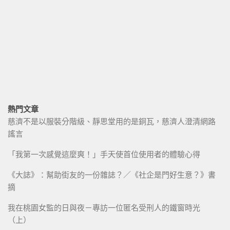
熱門文章
慈濟不是以服裝分階級、靜思堂用的是銅瓦，慈濟人澄清網路
謠言
「我第一次感覺這麼爽！」手天使首位使用者的體驗心得
《大誌》：幫助街友的一份雜誌？／《社企是門好生意？》書
摘
我在桃園女監的日與夜－專訪一位匿名受刑人的鐵窗時光
（上）